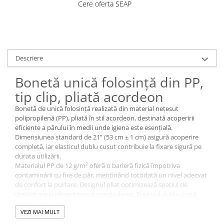
Cere oferta SEAP
Costume | Combinezoane Ignifuge
Jachete| Bluze Ignifuge
Mânecuțe Ignifuge
Pantaloni Ignifugi
Sorturi ignifuge
Descriere
Bonetă unică folosință din PP,
tip clip, pliată acordeon
Bonetă de unică folosință realizată din material nețesut
polipropilenă (PP), pliată în stil acordeon, destinată acoperirii
eficiente a părului în medii unde igiena este esențială.
Dimensiunea standard de 21” (53 cm ± 1 cm) asigură acoperire
completă, iar elasticul dublu cusut contribuie la fixare sigură pe
durata utilizării.
Materialul PP de 12 g/m² oferă o barieră fizică împotriva
contaminării cu fire de păr, menținând totodată un nivel adecvat
de confort la purtare. Designul pliat optimizează spațiul de
depozitare și eficientizează manipularea. Elasticul dublu cusut
susține stabilitatea bonetei fără a compromite lejeritatea.
VEZI MAI MULT