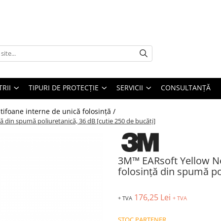
TRII
TIPURI DE PROTECȚIE
SERVICII
CONSULTANŢĂ
tifoane interne de unică folosință /
 din spumă poliuretanică, 36 dB [cutie 250 de bucăți]
3M™ EARsoft Yellow Ne
folosință din spumă po
176,25 Lei
+ TVA
+ TVA
STOC PARTENER