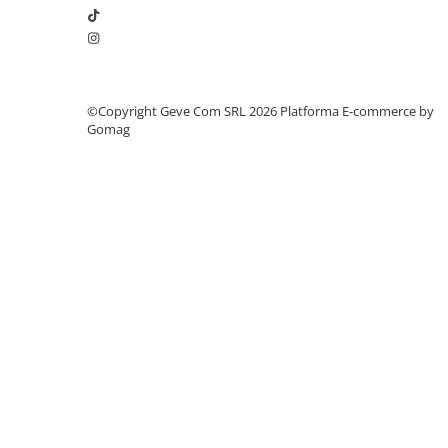
Saboți și papuci
Saboți și papuci de uz general
Saboți de lucru O1
Saboți de protecție OB
©Copyright Geve Com SRL 2026
Platforma E-commerce by
Gomag
Saboți de protecție SB
Sandale
Sandale de protecție OB
Sandale de lucru O1
Sandale de protecție SB
Sandale de protecție S1
Sandale de protecție S1P
Accesorii încălțăminte
PROTECȚIA MÂINILOR
Mănuși de protecție
Protecție mecanică
Protecție tăiere