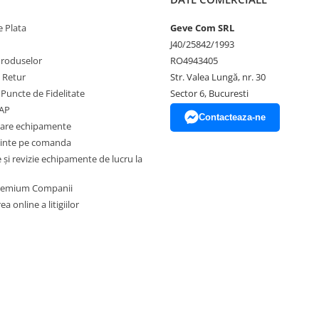
și raze UV.
 Plata
Geve Com SRL
ea informatiilor din aceasta
 bunurilor sau a serviciilor
J40/25842/1993
a a reprezenta o obligatie
Produselor
RO4943405
ea produselor comercializate pot
e Retur
Str. Valea Lungă, nr. 30
 factori externi precum politica de
 Puncte de Fidelitate
Sector 6, Bucuresti
l acestora sau costurile adiacente
ventualele omisiuni si de a
EAP
Contacteaza-ne
l. Toate promotiile prezente in
zare echipamente
inte pe comanda
și revizie echipamente de lucru la
Premium Companii
a online a litigiilor