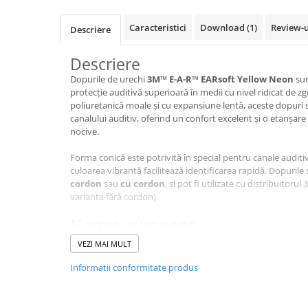
VIS)
Veste reflectorizante (HI-VIS)
Caracteristici
Download (1)
Review-
Descriere
Tricouri si bluze reflectorizante (HI-
VIS)
Descriere
Fesuri, capisoane si sepci
Dopurile de urechi
3M™ E-A-R™ EARsoft Yellow Neon
sun
reflectorizante (HI-VIS)
protecție auditivă superioară în medii cu nivel ridicat de 
Accesorii reflectorizante (HI-VIS)
poliuretanică moale și cu expansiune lentă, aceste dopuri 
canalului auditiv, oferind un confort excelent și o etanșar
Îmbrăcăminte ANTICHIMICĂ |
nocive.
MULTIRISC
Costume | Combinezoane
Forma conică este potrivită în special pentru canale auditi
Antichimice | Multirisc
culoarea vibrantă facilitează identificarea rapidă. Dopurile
cordon
sau
cu cordon
, și pot fi utilizate cu distribuito
Halate | Sorturi Antichimice |
varianta fără cordon).
Multirisc
Jachete | Bluze Antichimice |
Norme europene
Multirisc
EN 352-2:2002
– Dopuri pentru protecția împotriva zg
VEZI MAI MULT
Pantaloni Antichimici | Multirisc
Certificat CE emis de FIOH (Notified Body nr. 0403 – Fi
Informatii conformitate produs
Îmbrăcăminte IGNIFUGĂ (ANTI-
Caracteristici
FLACĂRĂ)
Material:
Spumă poliuretanică cu expansiune lentă
Jambiere Ignifuge