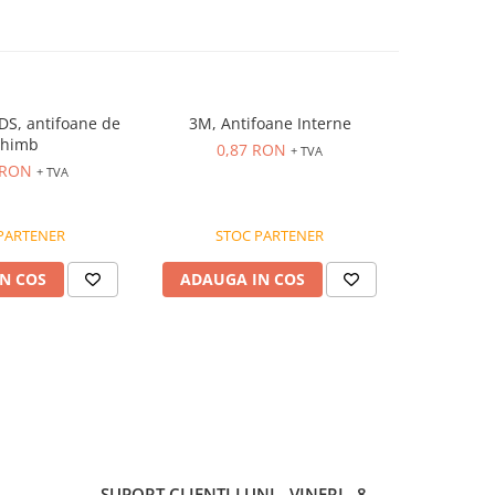
DS, antifoane de
3M, Antifoane Interne
Punga 500 
chimb
0,87 RON
352
+ TVA
 RON
+ TVA
PARTENER
STOC PARTENER
ST
N COS
ADAUGA IN COS
ADAUG
SUPORT CLIENTI
LUNI - VINERI , 8 -