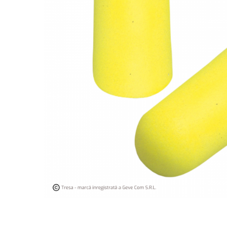
Îmbrăcăminte IMPERMEABILĂ
Costume | Combinezoane
Impermeabile
Pantaloni Impermeabili
Pelerine | Jachete Impermeabile
Imbracaminte TERMOIZOLANTĂ
Jachete Termoizolante
Pantaloni Termoizolanti
Costume | Combinezoane
Termoizolante
Veste Termoizolante
Îmbrăcăminte REFLECTORIZANTĂ
(HI-VIS)
Jachete reflectorizante (HI-VIS)
Pantaloni si salopete reflectorizante
(HI-VIS)
Costume reflectorizante (HI-VIS)
Combinezoane Reflectorizante (HI-