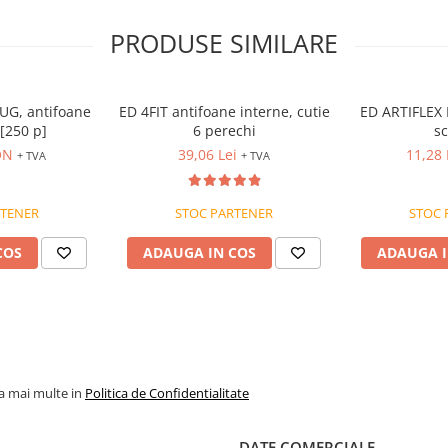
PRODUSE SIMILARE
G, antifoane
ED 4FIT antifoane interne, cutie
ED ARTIFLEX 
[250 p]
6 perechi
s
ON
39,06 Lei
11,28
+ TVA
+ TVA
RTENER
STOC PARTENER
STOC 
COS
ADAUGA IN COS
ADAUGA I
lizare.
la mai multe in
Politica de Confidentialitate
DATE COMERCIALE