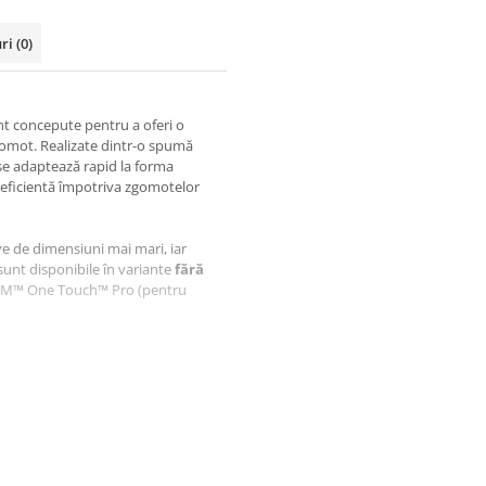
uri
(0)
t concepute pentru a oferi o
zgomot. Realizate dintr-o spumă
se adaptează rapid la forma
e eficientă împotriva zgomotelor
ve de dimensiuni mai mari, iar
 sunt disponibile în variante
fără
rul 3M™ One Touch™ Pro (pentru
omotului
nlanda)