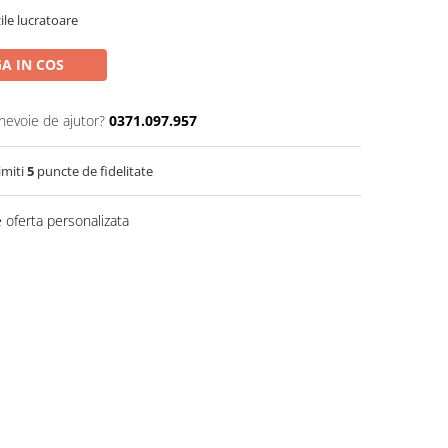
zile lucratoare
A IN COS
 nevoie de ajutor?
0371.097.957
imiti
5
puncte de fidelitate
 oferta personalizata