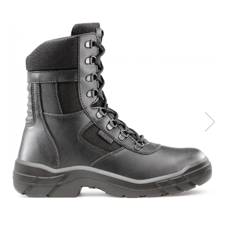
Îmbrăcăminte IMPERMEABILĂ
Costume | Combinezoane
Impermeabile
Pantaloni Impermeabili
Pelerine | Jachete Impermeabile
Imbracaminte TERMOIZOLANTĂ
Jachete Termoizolante
Pantaloni Termoizolanti
Costume | Combinezoane
Termoizolante
Veste Termoizolante
Îmbrăcăminte REFLECTORIZANTĂ
(HI-VIS)
Jachete reflectorizante (HI-VIS)
Pantaloni si salopete reflectorizante
(HI-VIS)
Costume reflectorizante (HI-VIS)
Combinezoane Reflectorizante (HI-