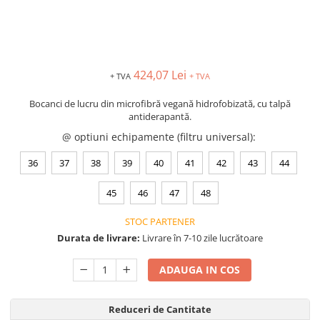
VIS)
Veste reflectorizante (HI-VIS)
Tricouri si bluze reflectorizante (HI-
VIS)
424,07 Lei
Fesuri, capisoane si sepci
+ TVA
+ TVA
reflectorizante (HI-VIS)
Bocanci de lucru din microfibră vegană hidrofobizată, cu talpă
Accesorii reflectorizante (HI-VIS)
antiderapantă.
Îmbrăcăminte ANTICHIMICĂ |
@ optiuni echipamente (filtru universal)
:
MULTIRISC
36
37
38
39
40
41
42
43
44
Costume | Combinezoane
Antichimice | Multirisc
45
46
47
48
Halate | Sorturi Antichimice |
Multirisc
STOC PARTENER
Jachete | Bluze Antichimice |
Durata de livrare:
Livrare în 7-10 zile lucrătoare
Multirisc
Pantaloni Antichimici | Multirisc
ADAUGA IN COS
Îmbrăcăminte IGNIFUGĂ (ANTI-
FLACĂRĂ)
Reduceri de Cantitate
Jambiere Ignifuge