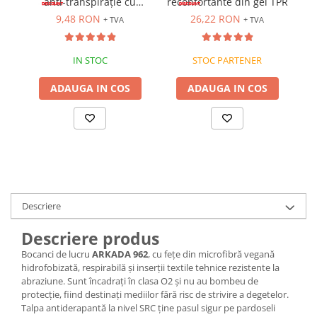
anti-transpirație cu
reconfortante din gel TPR
Bocanci
carbune activ
9,48 RON
26,22 RON
+ TVA
+ TVA
Bocanci outdoor
Bocanci de lucru O1
IN STOC
STOC PARTENER
Bocanci de protecție OB
ADAUGA IN COS
ADAUGA IN COS
Bocanci de lucru O2
Bocanci de protecție S1
Bocanci de protecție S1P
Bocanci de protecție S2
Bocanci de protecție S3
Cizme
Cizme outdoor
Descriere
Cizme de lucru OB
Descriere produs
Cizme de lucru O4/O5
Bocanci de lucru
ARKADA 962
, cu fețe din microfibră vegană
Cizme de protecție S3
hidrofobizată, respirabilă și inserții textile tehnice rezistente la
Cizme de protecție S4
abraziune. Sunt încadrați în clasa O2 și nu au bombeu de
protecție, fiind destinați mediilor fără risc de strivire a degetelor.
Cizme de protecție S5
Talpa antiderapantă la nivel SRC ține pasul sigur pe pardoseli
Cizme electroizolante