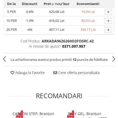
De la
Discount
Pret
/ buc
Economisesti
(+ TVA)
Cagule | Capisoane Ignifuge
+
5
PER
-0.8%
420,68 Lei
16,94 Lei
Costume | Combinezoane Ignifuge
Jachete| Bluze Ignifuge
+
10
PER
-1.9%
416,02 Lei
80,53 Lei
Mânecuțe Ignifuge
+
20
PER
-4%
407,11 Lei
339,17 Lei
Pantaloni Ignifugi
Sorturi ignifuge
Cod Produs:
ARKADA9626260O2FOSRC.42
Ai nevoie de ajutor?
0371.097.957
ÎNCĂLȚĂMINTE
Pantofi
La achizitionarea acestui produs primiti
12
puncte de fidelitate
Pantofi outdoor
Pantofi de lucru O1
Adauga la Favorite
Cere oferta personalizata
Pantofi de lucru O2
Pantofi de protecție S1
Pantofi de protecție OB
RECOMANDARI
Pantofi de protecție SB
Pantofi de protecție S1P
Pantofi de protecție S2
CARBON STEP, Branțuri
EASY GEL, Branțuri
Pantofi de protecție S3