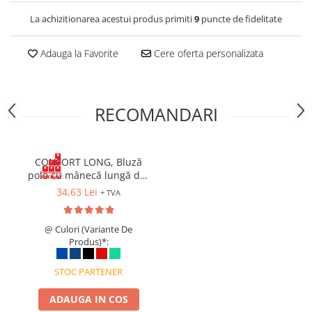
Cagule | Capisoane Ignifuge
La achizitionarea acestui produs primiti
9
puncte de fidelitate
Costume | Combinezoane Ignifuge
Jachete| Bluze Ignifuge
Adauga la Favorite
Cere oferta personalizata
Mânecuțe Ignifuge
Pantaloni Ignifugi
Sorturi ignifuge
RECOMANDARI
ÎNCĂLȚĂMINTE
Pantofi
CONFORT LONG, Bluză
Pantofi outdoor
polo cu mânecă lungă din
Pantofi de lucru O1
bumbac 100%, 190 g/mp
34,63 Lei
+ TVA
Pantofi de lucru O2
Pantofi de protecție S1
@ Culori (Variante De
Pantofi de protecție OB
Produs)*:
Pantofi de protecție SB
Pantofi de protecție S1P
STOC PARTENER
Pantofi de protecție S2
ADAUGA IN COS
Pantofi de protecție S3