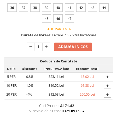
VIS)
36
37
38
39
40
41
42
43
44
Veste reflectorizante (HI-VIS)
Tricouri si bluze reflectorizante (HI-
45
46
47
VIS)
Fesuri, capisoane si sepci
STOC PARTENER
reflectorizante (HI-VIS)
Durata de livrare:
Livrare in 3 - 5 zile lucratoare
Accesorii reflectorizante (HI-VIS)
Îmbrăcăminte ANTICHIMICĂ |
ADAUGA IN COS
MULTIRISC
Costume | Combinezoane
Reduceri de Cantitate
Antichimice | Multirisc
De la
Discount
Pret
/ buc
Economisesti
(+ TVA)
Halate | Sorturi Antichimice |
+
5
PER
-0.8%
323,11 Lei
13,02 Lei
Multirisc
Jachete | Bluze Antichimice |
+
10
PER
-1.9%
319,52 Lei
61,88 Lei
Multirisc
+
20
PER
-4%
312,68 Lei
260,55 Lei
Pantaloni Antichimici | Multirisc
Îmbrăcăminte IGNIFUGĂ (ANTI-
Cod Produs:
A171.42
FLACĂRĂ)
Ai nevoie de ajutor?
0371.097.957
Jambiere Ignifuge