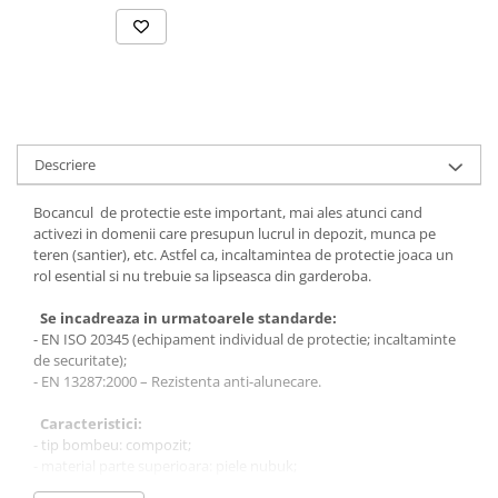
Bocanci
Bocanci outdoor
Bocanci de lucru O1
Bocanci de protecție OB
Bocanci de lucru O2
Descriere
Bocanci de protecție S1
Bocanci de protecție S1P
Bocancul de protectie este important, mai ales atunci cand
Bocanci de protecție S2
activezi in domenii care presupun lucrul in depozit, munca pe
teren (santier), etc. Astfel ca, incaltamintea de protectie joaca un
Bocanci de protecție S3
rol esential si nu trebuie sa lipseasca din garderoba.
Cizme
Se incadreaza in urmatoarele standarde:
Cizme outdoor
- EN ISO 20345 (echipament individual de protectie; incaltaminte
Cizme de lucru OB
de securitate);
Cizme de lucru O4/O5
- EN 13287:2000 – Rezistenta anti-alunecare.
Cizme de protecție S3
Caracteristici:
Cizme de protecție S4
- tip bombeu: compozit;
- material parte superioara: piele nubuk;
Cizme de protecție S5
- material talpa: poliuretan dubla densitate, injectata direct pe
Cizme electroizolante