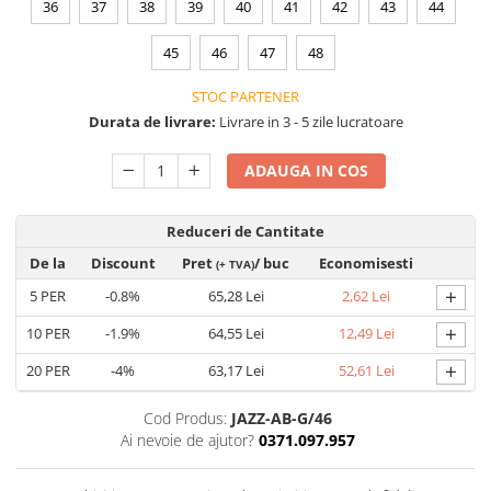
36
37
38
39
40
41
42
43
44
VIS)
Veste reflectorizante (HI-VIS)
45
46
47
48
Tricouri si bluze reflectorizante (HI-
VIS)
STOC PARTENER
Fesuri, capisoane si sepci
Durata de livrare:
Livrare in 3 - 5 zile lucratoare
reflectorizante (HI-VIS)
Accesorii reflectorizante (HI-VIS)
ADAUGA IN COS
Îmbrăcăminte ANTICHIMICĂ |
MULTIRISC
Reduceri de Cantitate
Costume | Combinezoane
De la
Discount
Pret
/ buc
Economisesti
(+ TVA)
Antichimice | Multirisc
+
5
PER
-0.8%
65,28 Lei
2,62 Lei
Halate | Sorturi Antichimice |
Multirisc
+
10
PER
-1.9%
64,55 Lei
12,49 Lei
Jachete | Bluze Antichimice |
+
20
PER
-4%
63,17 Lei
52,61 Lei
Multirisc
Pantaloni Antichimici | Multirisc
Cod Produs:
JAZZ-AB-G/46
Îmbrăcăminte IGNIFUGĂ (ANTI-
Ai nevoie de ajutor?
0371.097.957
FLACĂRĂ)
Jambiere Ignifuge