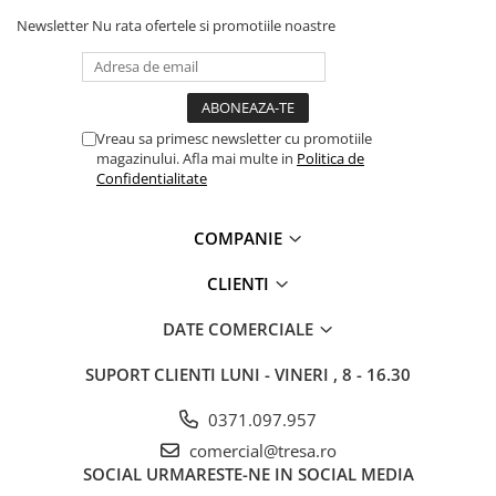
Protecție chimică si biologică
Newsletter
Nu rata ofertele si promotiile noastre
Protecție sudură
Protecție termică (căldură)
Protecție termică (frig)
Anti-vibrații
Vreau sa primesc newsletter cu promotiile
Protecție descărcări electrostatice
magazinului. Afla mai multe in
Politica de
Confidentialitate
(ESD)
Electroizolante
Protecție specială
COMPANIE
Riscuri minime
CLIENTI
Mânecuțe (Cotiere)
DATE COMERCIALE
Accesorii
CĂȘTI DE PROTECȚIE
SUPORT CLIENTI
LUNI - VINERI , 8 - 16.30
PROTECȚIA OCHILOR
0371.097.957
Ochelari de protecție
comercial@tresa.ro
Măști și geamuri de sudură
SOCIAL
URMARESTE-NE IN SOCIAL MEDIA
Viziere