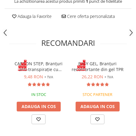
La achizitionarea acestui produs primiti
1
punct de fidelitate
Cagule | Capisoane Ignifuge
Costume | Combinezoane Ignifuge
Adauga la Favorite
Cere oferta personalizata
Jachete| Bluze Ignifuge
Mânecuțe Ignifuge
Pantaloni Ignifugi
RECOMANDARI
Sorturi ignifuge
ÎNCĂLȚĂMINTE
Pantofi
CARBON STEP, Branțuri
EASY GEL, Branțuri
anti-transpirație cu
reconfortante din gel TPR
Pantofi outdoor
carbune activ
9,48 RON
26,22 RON
+ TVA
+ TVA
Pantofi de lucru O1
Pantofi de lucru O2
IN STOC
STOC PARTENER
Pantofi de protecție S1
Pantofi de protecție OB
ADAUGA IN COS
ADAUGA IN COS
Pantofi de protecție SB
Pantofi de protecție S1P
Pantofi de protecție S2
Pantofi de protecție S3