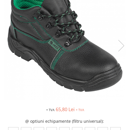
Îmbrăcăminte IMPERMEABILĂ
Costume | Combinezoane
Impermeabile
Pantaloni Impermeabili
Pelerine | Jachete Impermeabile
Imbracaminte TERMOIZOLANTĂ
Jachete Termoizolante
Pantaloni Termoizolanti
Costume | Combinezoane
Termoizolante
Veste Termoizolante
Îmbrăcăminte REFLECTORIZANTĂ
(HI-VIS)
Jachete reflectorizante (HI-VIS)
Pantaloni si salopete reflectorizante
65,80 Lei
+ TVA
+ TVA
(HI-VIS)
Costume reflectorizante (HI-VIS)
@ optiuni echipamente (filtru universal)
:
Combinezoane Reflectorizante (HI-