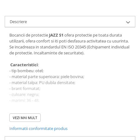
Bocanci
Bocanci outdoor
Descriere
Bocanci de lucru O1
Bocanci de protecție OB
Bocancii de protectie
JAZZ S1
ofera protectie pe toata durata
Bocanci de lucru O2
utilizarii, ofera confort si iti poti desfasura activitatea cu usurinta.
Se incadreaza in standardul EN ISO 20345 (Echipament individual
Bocanci de protecție S1
de protectie. Incaltaminte de securitate).
Bocanci de protecție S1P
Bocanci de protecție S2
Caracteristici
:
- tip bombeu: otel;
Bocanci de protecție S3
- material parte superioara: piele bovina;
Cizme
- material talpa: PU dubla densitate;
- brant formatat;
Cizme outdoor
- culoare: negru;
Cizme de lucru OB
- marimi: 36 - 48.
Cizme de lucru O4/O5
Avantaje
:
Cizme de protecție S3
1) Contine banda reflectorizanta pe partea exterioara.
VEZI MAI MULT
Cizme de protecție S4
2) Talpa este antiderapanta SRC, rezistenta la ulei.
Informatii conformitate produs
3) Bombeul este rezistent la soc mecanic de 200 Joule.
Cizme de protecție S5
Cizme electroizolante