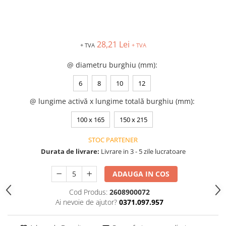
Saboți de protecție OB
Tricouri si bluze reflectorizante (HI-
Saboți de protecție SB
VIS)
Sandale
Fesuri, capisoane si sepci
Sandale de protecție OB
28,21 Lei
reflectorizante (HI-VIS)
+ TVA
+ TVA
Sandale de lucru O1
Accesorii reflectorizante (HI-VIS)
@ diametru burghiu (mm)
:
Sandale de protecție SB
Îmbrăcăminte ANTICHIMICĂ |
MULTIRISC
Sandale de protecție S1
6
8
10
12
Sandale de protecție S1P
Costume | Combinezoane
@ lungime activă x lungime totală burghiu (mm)
:
Antichimice | Multirisc
Accesorii încălțăminte
100 x 165
150 x 215
Halate | Sorturi Antichimice |
Multirisc
STOC PARTENER
Jachete | Bluze Antichimice |
Durata de livrare:
Livrare in 3 - 5 zile lucratoare
Multirisc
Pantaloni Antichimici | Multirisc
ADAUGA IN COS
Îmbrăcăminte IGNIFUGĂ (ANTI-
FLACĂRĂ)
Cod Produs:
2608900072
Ai nevoie de ajutor?
0371.097.957
Jambiere Ignifuge
Cagule | Capisoane Ignifuge