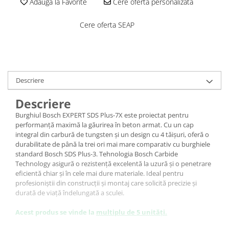
Adauga la Favorite
Cere oferta personalizata
Costume | Combinezoane Ignifuge
Jachete| Bluze Ignifuge
Cere oferta SEAP
Mânecuțe Ignifuge
Pantaloni Ignifugi
Sorturi ignifuge
Descriere
Descriere
Burghiul Bosch EXPERT SDS Plus-7X este proiectat pentru
performanță maximă la găurirea în beton armat. Cu un cap
integral din carbură de tungsten și un design cu 4 tăișuri, oferă o
durabilitate de până la trei ori mai mare comparativ cu burghiele
standard Bosch SDS Plus-3. Tehnologia Bosch Carbide
Technology asigură o rezistență excelentă la uzură și o penetrare
eficientă chiar și în cele mai dure materiale. Ideal pentru
profesioniștii din construcții și montaj care solicită precizie și
durată de viață îndelungată a sculei.
Acest produs se vinde la
multiplu de 5 unități.