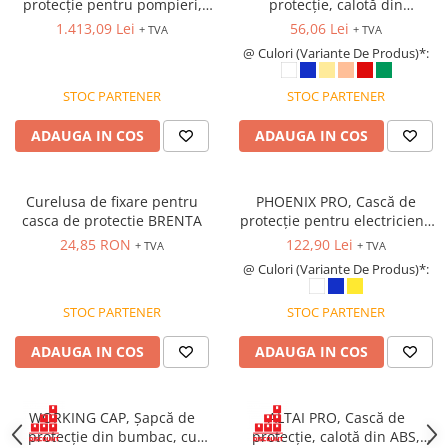
protecție pentru pompieri,
protecție, calotă din
Bocanci
calotă termoplastică,
polietilenă (PE), suspensie
1.413,09 Lei
56,06 Lei
+ TVA
+ TVA
suspensie interioară
textilă cu fixare in 6 puncte,
Bocanci outdoor
@ Culori (Variante De Produs)*:
reglabilă, reglaj exterior cu
reglare rapidă cu rotiță
Bocanci de lucru O1
buton „apasă și eliberează”
(Ratchet)
STOC PARTENER
STOC PARTENER
Bocanci de protecție OB
Bocanci de lucru O2
ADAUGA IN COS
ADAUGA IN COS
Bocanci de protecție S1
Bocanci de protecție S1P
Curelusa de fixare pentru
PHOENIX PRO, Cască de
Bocanci de protecție S2
casca de protectie BRENTA
protecție pentru electricieni,
Bocanci de protecție S3
calotă din ABS, suspensie
24,85 RON
122,90 Lei
+ TVA
+ TVA
textilă cu fixare în 6 puncte,
Cizme
@ Culori (Variante De Produs)*:
reglare rapidă cu rotiță
Cizme outdoor
(Ratchet)
STOC PARTENER
STOC PARTENER
Cizme de lucru OB
Cizme de lucru O4/O5
ADAUGA IN COS
ADAUGA IN COS
Cizme de protecție S3
Cizme de protecție S4
WORKING CAP, Șapcă de
ALTAI PRO, Cască de
Cizme de protecție S5
protecție din bumbac, cu
protecție, calotă din ABS,
Cizme electroizolante