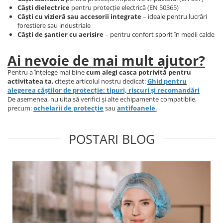
Accesorii protectie respiratorie
Căști dielectrice
pentru protecție electrică (EN 50365)
Căști cu vizieră sau accesorii integrate
– ideale pentru lucrări
LUCRU LA ÎNĂLȚIME
forestiere sau industriale
Centuri și hamuri
Căști de șantier cu aerisire
– pentru confort sporit în medii calde
Mijloace de legatură și
Ai nevoie de mai mult ajutor?
absorbitoare de energie
Dispozitive de ancorare și
Pentru a înțelege mai bine
cum alegi casca potrivită pentru
activitatea ta
, citește articolul nostru dedicat:
Ghid pentru
conectare
alegerea căștilor de protecție: tipuri, riscuri și recomandări
Sisteme de oprire a căderii
De asemenea, nu uita să verifici și alte echipamente compatibile,
precum:
ochelarii de protecție
sau
antifoanele
.
Căsti și accesorii
Sisteme stationare | Linia vietii
POSTARI BLOG
Seturi și kituri complete
Dispozitive de salvare
Servicii verificare echipamente
ARTICOLE TEHNICE SI PRIM AJUTOR
DETECTIE SI SEMNALIZARE
UNICĂ FOLOSINȚĂ