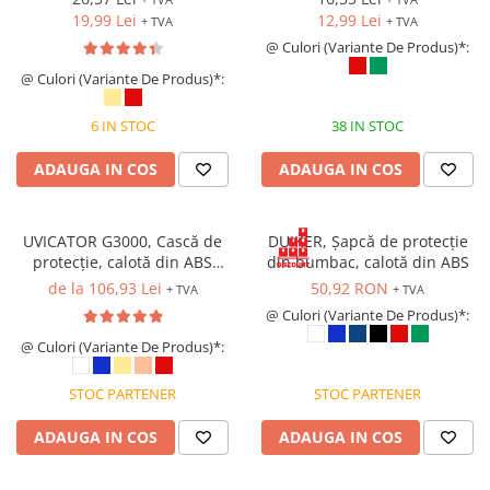
Îmbrăcăminte IMPERMEABILĂ
19,99 Lei
12,99 Lei
+ TVA
+ TVA
Costume | Combinezoane
@ Culori (Variante De Produs)*:
Impermeabile
@ Culori (Variante De Produs)*:
Pantaloni Impermeabili
Pelerine | Jachete Impermeabile
6 IN STOC
38 IN STOC
Imbracaminte TERMOIZOLANTĂ
ADAUGA IN COS
ADAUGA IN COS
Jachete Termoizolante
Pantaloni Termoizolanti
Costume | Combinezoane
UVICATOR G3000, Cască de
DUIKER, Șapcă de protecție
Termoizolante
protecție, calotă din ABS
din bumbac, calotă din ABS
stabilizat UV, suspensie textilă
Veste Termoizolante
de la 106,93 Lei
50,92 RON
+ TVA
+ TVA
cu fixare în 4 puncte, reglare
Îmbrăcăminte REFLECTORIZANTĂ
@ Culori (Variante De Produs)*:
rapidă cu rotiță (Ratchet)
(HI-VIS)
@ Culori (Variante De Produs)*:
Jachete reflectorizante (HI-VIS)
STOC PARTENER
STOC PARTENER
Pantaloni si salopete reflectorizante
(HI-VIS)
ADAUGA IN COS
ADAUGA IN COS
Costume reflectorizante (HI-VIS)
Combinezoane Reflectorizante (HI-