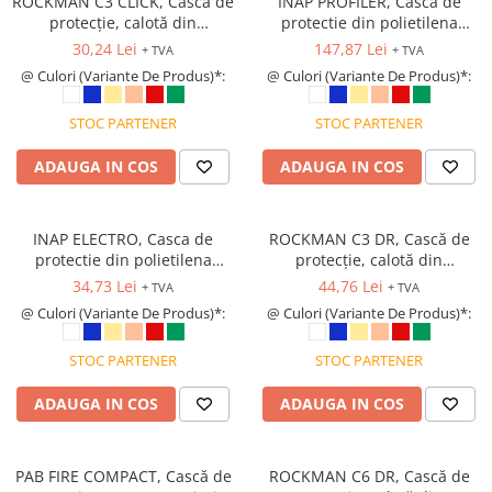
ROCKMAN C3 CLICK, Cască de
INAP PROFILER, Casca de
protecție, calotă din
protectie din polietilena
Cagule | Capisoane Ignifuge
polietilenă, suspensie din
pentru alpinism industrial si
30,24 Lei
147,87 Lei
Costume | Combinezoane Ignifuge
+ TVA
+ TVA
plastic cu fixare in 6 puncte,
utilitar
@ Culori (Variante De Produs)*:
@ Culori (Variante De Produs)*:
Jachete| Bluze Ignifuge
reglare cu clips (Pin Lock)
Mânecuțe Ignifuge
STOC PARTENER
STOC PARTENER
Pantaloni Ignifugi
Sorturi ignifuge
ADAUGA IN COS
ADAUGA IN COS
ÎNCĂLȚĂMINTE
Pantofi
INAP ELECTRO, Casca de
ROCKMAN C3 DR, Cască de
Pantofi outdoor
protectie din polietilena
protecție, calotă din
pentru electricieni
polietilenă, suspensie din
Pantofi de lucru O1
34,73 Lei
44,76 Lei
+ TVA
+ TVA
plastic cu fixare in 6 puncte,
@ Culori (Variante De Produs)*:
@ Culori (Variante De Produs)*:
Pantofi de lucru O2
reglare rapidă cu rotiță
Pantofi de protecție S1
(Ratchet)
STOC PARTENER
STOC PARTENER
Pantofi de protecție OB
Pantofi de protecție SB
ADAUGA IN COS
ADAUGA IN COS
Pantofi de protecție S1P
Pantofi de protecție S2
PAB FIRE COMPACT, Cască de
ROCKMAN C6 DR, Cască de
Pantofi de protecție S3