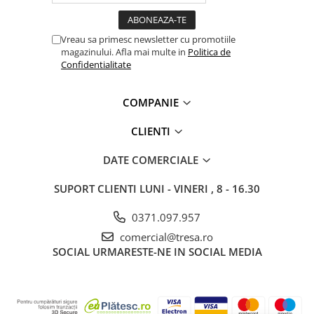
Clești și foarfece
Instrumente de masură și marcaj
Vreau sa primesc newsletter cu promotiile
Unelte de taiat si accesorii
magazinului. Afla mai multe in
Politica de
Unelte de vopsit si accesorii
Confidentialitate
Ciocane, topoare
Galeti, cuve
COMPANIE
Mistrii, canciocuri, șpacluri,
CLIENTI
gletiere
Perii sarma
DATE COMERCIALE
Roabe si accesorii
Sape, lopeti, cazmale
SUPORT CLIENTI
LUNI - VINERI , 8 - 16.30
Scule electrice
0371.097.957
Accesorii scule electrice
comercial@tresa.ro
Discuri debitare și polizare
SOCIAL
URMARESTE-NE IN SOCIAL MEDIA
Discuri, coli și role abrazive
Burghie și dălți
Echipamente & Consumabile