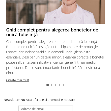
Mănuși Unică Folosință
Mânecuțe | Cotiere Unică
Folosință
Acoperitori Încălțăminte Unică
Folosință
Ghid complet pentru alegerea bonetelor de
unică folosință
Acoperitori Cap Unică Folosință
Ghid complet pentru alegerea bonetelor de unică folosință
Măști Unică Folosință
Bonetele de unică folosință sunt echipamente de protecție
Halate | Jachete Unică Folosință
ușoare, dar indispensabile în domenii unde igiena este
esențială. Deși par un detaliu minor, alegerea corectă a bonetei
Combinezoane | Pantaloni Unică
poate influența semnificativ eficiența igienei într-un mediu
Folosință
profesional. De ce sunt importante bonetele? Părul este una
Șorțuri Unică Folosință
dintre...
Accesorii Unică Folosință
Citeste mai mult
CURĂȚENIE ȘI INGRIJIRE
SCULE & MATERIALE
Scule și unelte
Newsletter
Nu rata ofertele si promotiile noastre
Cutii unelte și organizatoare