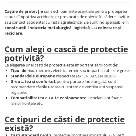
PROTECȚIE AUDITIVĂ
Căștile de protecție
sunt echipamente esențiale pentru protejarea
Antifoane externe
capului împotriva accidentelor provocate de obiecte în cădere, lovituri
sau contact accidental cu instalații electrice. Ele sunt indispensabile în
Antifoane externe clasice
construcții
,
industria metalurgică
,
logistică
sau
colectare și
Antifoane externe cu prindere pe
reciclare
.
casca de protecție
Cum alegi o cască de protecție
Antifoane interne
potrivită?
Antifoane interne de unică
folosință
La alegerea unei căști de protecție este important să ții cont de:
Antifoane interne reutilizabile
Tipul de risc
: mecanic, electric, termic sau impact cu obiecte grele.
Standardele europene
respectate (ex: EN 397, EN 50365).
Antifoane interne cu fir
Greutatea și confortul
: pentru purtare îndelungată, sunt
PROTECȚIE RESPIRATORIE
recomandate căștile ușoare cu sistem de ventilație și suspensii
reglabile.
Protecție respiratorie de unică
Compatibilitatea cu alte echipamente
: ochelari, antifoane,
folosință
lămpi frontale etc.
Măști integrale reutilizabile
Ce tipuri de căști de protecție
Semi-măști reutilizabile
există?
Filtre
Căști standard
pentru protecție împotriva impactului (EN 397)