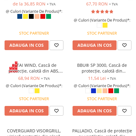
carcasă flexibilă din ABS
suspensie textilă cu prindere
de la 36,85 RON
67,70 RON
+ TVA
+ TVA
Saboți și papuci
în 6 puncte, reglare rapidă cu
@ Culori (Variante De Produs)*:
clichet.
Saboți și papuci de uz general
@ Culori (Variante De Produs)*:
Saboți de lucru O1
Saboți de protecție OB
STOC PARTENER
STOC PARTENER
Saboți de protecție SB
ADAUGA IN COS
ADAUGA IN COS
Sandale
Sandale de protecție OB
ALTAI WIND, Cască de
BBU® SP 3000, Cască de
Sandale de lucru O1
protecție, calotă din ABS,
protecție, calotă din
Sandale de protecție SB
suspensie textilă cu prindere
polietilenă de înaltă densitate
68,94 RON
11,54 Lei
+ TVA
+ TVA
Sandale de protecție S1
în 6 puncte, reglare rapidă cu
(HDPE), suspensie din plastic
@ Culori (Variante De Produs)*:
@ Culori (Variante De Produs)*:
clichet, găuri de ventilație.
cu fixare în 8 puncte, reglare
Sandale de protecție S1P
cu clips, neasamblată
Accesorii încălțăminte
STOC PARTENER
STOC PARTENER
PROTECȚIA MÂINILOR
ADAUGA IN COS
ADAUGA IN COS
Mănuși de protecție
Protecție mecanică
COVERGUARD VISORGRILL,
PALLADIO, Cască de protecție
Protecție tăiere