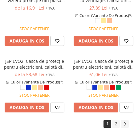
vizieră protecție din plasă
cu ventilație, calotă din
Protecție chimică si biologică
metalică, impact S, L30×H19 /
polietilenă (HDPE), suspensie
de la 16,91 Lei
27,89 Lei
+ TVA
+ TVA
Protecție sudură
L40×H19
cu fixare în 6 puncte, reglare
@ Culori (Variante De Produs)*:
cu clichet, 290 g
Protecție termică (căldură)
Protecție termică (frig)
STOC PARTENER
STOC PARTENER
Anti-vibrații
ADAUGA IN COS
ADAUGA IN COS
Protecție descărcări electrostatice
(ESD)
Electroizolante
JSP EVO2, Cască de protecție
JSP EVO3, Cască de protecție
Protecție specială
pentru electricieni, calotă din
pentru electricieni, calotă din
polietilenă HD, suspensie din
polietilenă HD, suspensie
Riscuri minime
de la 53,68 Lei
61,06 Lei
+ TVA
+ TVA
plastic cu fixare în 6 puncte,
textilă cu fixare în 6 puncte,
Mânecuțe (Cotiere)
@ Culori (Variante De Produs)*:
@ Culori (Variante De Produs)*:
reglare cu clips (Slip Ratchet)
reglare cu clips (Slip Ratchet)
Accesorii
STOC PARTENER
STOC PARTENER
CĂȘTI DE PROTECȚIE
ADAUGA IN COS
ADAUGA IN COS
PROTECȚIA OCHILOR
Ochelari de protecție
1
2
Măști și geamuri de sudură
Viziere