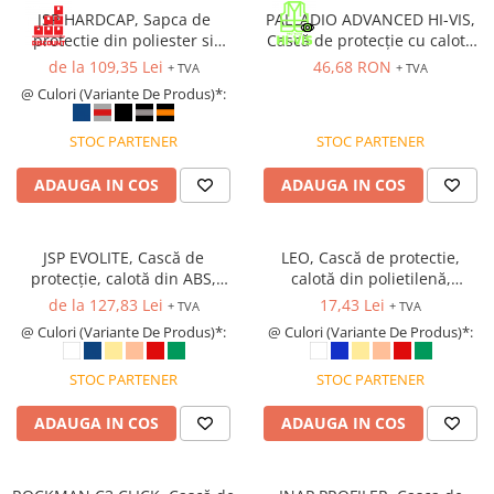
VIS)
JSP HARDCAP, Sapca de
PALLADIO ADVANCED HI-VIS,
Veste reflectorizante (HI-VIS)
protectie din poliester si
Cască de protecție cu calotă
bumbac
din plastic, suspensie textilă
Tricouri si bluze reflectorizante (HI-
de la 109,35 Lei
46,68 RON
+ TVA
+ TVA
cu fixare în 6 puncte, reglare
VIS)
@ Culori (Variante De Produs)*:
automată
Fesuri, capisoane si sepci
reflectorizante (HI-VIS)
STOC PARTENER
STOC PARTENER
Accesorii reflectorizante (HI-VIS)
ADAUGA IN COS
ADAUGA IN COS
Îmbrăcăminte ANTICHIMICĂ |
MULTIRISC
Costume | Combinezoane
JSP EVOLITE, Cască de
LEO, Cască de protectie,
Antichimice | Multirisc
protecție, calotă din ABS,
calotă din polietilenă,
suspensie textilă cu fixare în 6
suspensie din plastic cu fixare
Halate | Sorturi Antichimice |
de la 127,83 Lei
17,43 Lei
+ TVA
+ TVA
puncte, reglare rapidă cu
în 6 puncte, reglare cu clips
Multirisc
@ Culori (Variante De Produs)*:
@ Culori (Variante De Produs)*:
rotiță (Ratchet)
(Pin Lock)
Jachete | Bluze Antichimice |
Multirisc
STOC PARTENER
STOC PARTENER
Pantaloni Antichimici | Multirisc
ADAUGA IN COS
ADAUGA IN COS
Îmbrăcăminte IGNIFUGĂ (ANTI-
FLACĂRĂ)
Jambiere Ignifuge