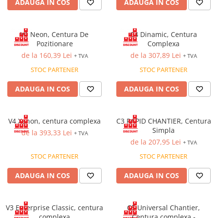
Saboți de protecție OB
ADAUGA IN COS
ADAUGA IN COS
Tricouri si bluze reflectorizante (HI-
Saboți de protecție SB
VIS)
Sandale
Fesuri, capisoane si sepci
V1 Neon, Centura De
C4 Dinamic, Centura
Sandale de protecție OB
reflectorizante (HI-VIS)
Pozitionare
Complexa
Sandale de lucru O1
de la 160,39 Lei
de la 307,89 Lei
Accesorii reflectorizante (HI-VIS)
+ TVA
+ TVA
Sandale de protecție SB
Îmbrăcăminte ANTICHIMICĂ |
STOC PARTENER
STOC PARTENER
MULTIRISC
Sandale de protecție S1
ADAUGA IN COS
ADAUGA IN COS
Sandale de protecție S1P
Costume | Combinezoane
Antichimice | Multirisc
Accesorii încălțăminte
Halate | Sorturi Antichimice |
V4 Xenon, centura complexa
C3 RAPID CHANTIER, Centura
Multirisc
Simpla
de la 393,33 Lei
+ TVA
Jachete | Bluze Antichimice |
de la 207,95 Lei
+ TVA
Multirisc
STOC PARTENER
STOC PARTENER
Pantaloni Antichimici | Multirisc
Îmbrăcăminte IGNIFUGĂ (ANTI-
ADAUGA IN COS
ADAUGA IN COS
FLACĂRĂ)
Jambiere Ignifuge
V3 Enterprise Classic, centura
C5 Universal Chantier,
Cagule | Capisoane Ignifuge
complexa
Centura complexa -