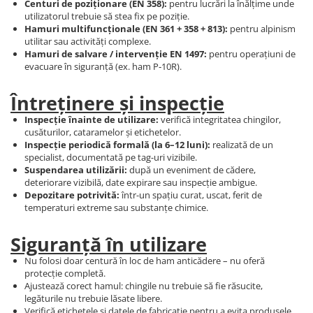
Centuri de poziționare (EN 358):
pentru lucrări la înălțime unde
utilizatorul trebuie să stea fix pe poziție.
Hamuri multifuncționale (EN 361 + 358 + 813):
pentru alpinism
utilitar sau activități complexe.
Hamuri de salvare / intervenție EN 1497:
pentru operațiuni de
evacuare în siguranță (ex. ham P‑10R).
Întreținere și inspecție
Inspecție înainte de utilizare:
verifică integritatea chingilor,
cusăturilor, cataramelor și etichetelor.
Inspecție periodică formală (la 6–12 luni):
realizată de un
specialist, documentată pe tag-uri vizibile.
Suspendarea utilizării:
după un eveniment de cădere,
deteriorare vizibilă, date expirare sau inspecție ambigue.
Depozitare potrivită:
într-un spațiu curat, uscat, ferit de
temperaturi extreme sau substanțe chimice.
Siguranță în utilizare
Nu folosi doar centură în loc de ham anticădere – nu oferă
protecție completă.
Ajustează corect hamul: chingile nu trebuie să fie răsucite,
legăturile nu trebuie lăsate libere.
Verifică etichetele și datele de fabricație pentru a evita produsele