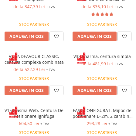
Costume | Combinezoane Ignifuge
combinata
de la 347,39 Lei
de la 336,10 Lei
+ TVA
+ TVA
Jachete| Bluze Ignifuge
Mânecuțe Ignifuge
STOC PARTENER
STOC PARTENER
Pantaloni Ignifugi
Sorturi ignifuge
ADAUGA IN COS
ADAUGA IN COS
V5 ENDEAVOUR CLASSIC,
V33 Pharma, centura simpla
centura complexa combinata
de la 481,99 Lei
+ TVA
de la 522,29 Lei
+ TVA
STOC PARTENER
STOC PARTENER
ADAUGA IN COS
ADAUGA IN COS
V15 Plasma Web, Centura De
FAST CONFIGURAT, Mijloc de
Pozitionare ignifuga
pozitionare L=2m, 2 carabine
INCLUSE 0022+0524
604,50 Lei
293,28 Lei
+ TVA
+ TVA
STOC PARTENER
STOC PARTENER