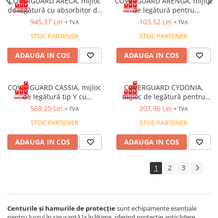
COVERGUARD ARECA, mijloc
COVERGUARD ARENGA, mijloc
de legătură cu absorbitor de
de legătură pentru
energie dielectric, 1,8 m
poziționare, frânghie 2m,
945,37 Lei
103,52 Lei
+ TVA
+ TVA
carabine cu șurub
STOC PARTENER
STOC PARTENER
ADAUGA IN COS
ADAUGA IN COS
COVERGUARD CASSIA, mijloc
COVERGUARD CYDONIA,
de legătură tip Y cu
mijloc de legătură pentru
absorbitor de energie, ATEX,
poziționare, funie dublă, 1,5
569,25 Lei
207,96 Lei
+ TVA
+ TVA
1,5 m
m
STOC PARTENER
STOC PARTENER
ADAUGA IN COS
ADAUGA IN COS
1
2
3
Centurile și hamurile de protecție
sunt echipamente esențiale
pentru lucrul în siguranță la înălțime, oferind protecție anticădere,