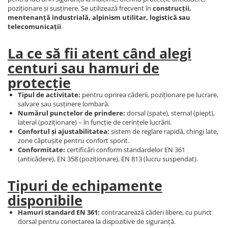
poziționare și susținere. Se utilizează frecvent în
construcții,
mentenanță industrială, alpinism utilitar, logistică sau
telecomunicații
.
La ce să fii atent când alegi
centuri sau hamuri de
protecție
Tipul de activitate:
pentru oprirea căderii, poziționare pe lucrare,
salvare sau susținere lombară.
Numărul punctelor de prindere:
dorsal (spate), sternal (piept),
lateral (poziționare) – în funcție de cerințele lucrării.
Confortul și ajustabilitatea:
sistem de reglare rapidă, chingi late,
zone căptușite pentru confort sporit.
Conformitate:
certificări conform standardelor EN 361
(anticădere), EN 358 (poziționare), EN 813 (lucru suspendat).
Tipuri de echipamente
disponibile
Hamuri standard EN 361:
contracarează căderi libere, cu punct
dorsal pentru conectarea la dispozitive de siguranță.