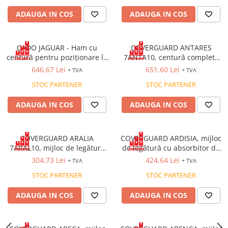
ADAUGA IN COS
ADAUGA IN COS
CADO JAGUAR - Ham cu
COVERGUARD ANTARES
centură pentru poziționare în
7ANTA10, centură completă
7 puncte
cu 2 puncte de prindere,
646,67 Lei
651,60 Lei
+ TVA
+ TVA
rezistentă la sudură
STOC PARTENER
STOC PARTENER
ADAUGA IN COS
ADAUGA IN COS
COVERGUARD ARALIA
COVERGUARD ARDISIA, mijloc
7ARAL10, mijloc de legătură
de legătură cu absorbitor de
cu absorbție de energie,
energie ignifug, cu două
304,73 Lei
424,64 Lei
+ TVA
+ TVA
chingă aramidă 1,5 m, sudură
chingi 1,5 m
STOC PARTENER
STOC PARTENER
ADAUGA IN COS
ADAUGA IN COS