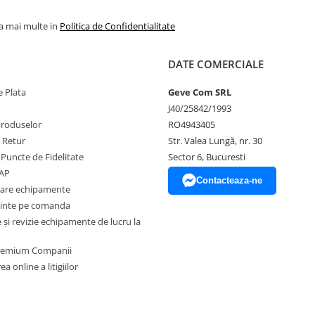
l. Toate promotiile prezente in
la mai multe in
Politica de Confidentialitate
DATE COMERCIALE
 Plata
Geve Com SRL
J40/25842/1993
Produselor
RO4943405
e Retur
Str. Valea Lungă, nr. 30
 Puncte de Fidelitate
Sector 6, Bucuresti
EAP
Contacteaza-ne
zare echipamente
inte pe comanda
și revizie echipamente de lucru la
Premium Companii
a online a litigiilor