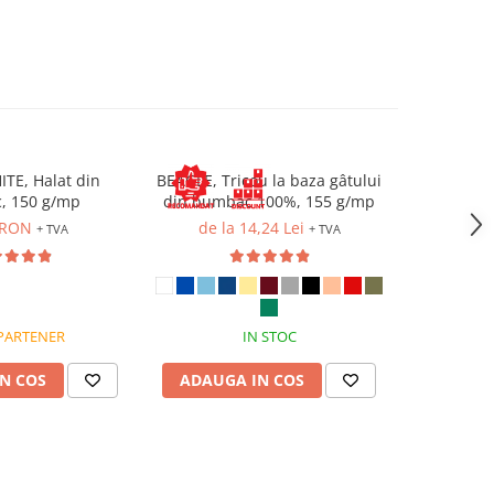
TE, Halat din
BEAGLE, Tricou la baza gâtului
MEX, Co
, 150 g/mp
din bumbac 100%, 155 g/mp
pieptar d
 RON
de la 14,24 Lei
107
+ TVA
+ TVA
PARTENER
IN STOC
ST
N COS
ADAUGA IN COS
ADAUG