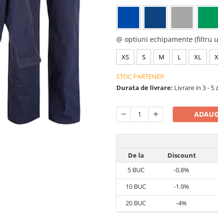
@ optiuni echipamente (filtru u
XS
S
M
L
XL
STOC PARTENER
Durata de livrare:
Livrare in 3 - 5 
ADAUG
De la
Discount
5
BUC
-0.8%
10
BUC
-1.9%
20
BUC
-4%