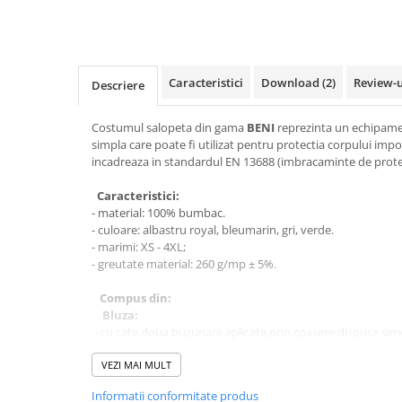
Cagule | Capisoane Ignifuge
Costume | Combinezoane Ignifuge
Jachete| Bluze Ignifuge
Caracteristici
Download (2)
Review-
Descriere
Mânecuțe Ignifuge
Pantaloni Ignifugi
Costumul salopeta din gama
BENI
reprezinta un echipame
Sorturi ignifuge
simpla care poate fi utilizat pentru protectia corpului impo
ÎNCĂLȚĂMINTE
incadreaza in standardul EN 13688 (imbracaminte de prote
Pantofi
Caracteristici:
Pantofi outdoor
- material: 100% bumbac.
- culoare: albastru royal, bleumarin, gri, verde.
Pantofi de lucru O1
- marimi: XS - 4XL;
Pantofi de lucru O2
- greutate material: 260 g/mp ± 5%.
Pantofi de protecție S1
Compus din:
Pantofi de protecție OB
Bluza:
Pantofi de protecție SB
- cu cate doua buzunare aplicate prin coasere dispuse simetr
- guler drept;
Pantofi de protecție S1P
- maneci drepte terminate cu manseta cu elasic;
VEZI MAI MULT
Pantofi de protecție S2
- sistem de inchidere frontal cu nasturi, acoperiti cu fenta 
Informatii conformitate produs
Pantofi de protecție S3
- spatele este drept terminat cu tiv de 2 cm si elasitic in par