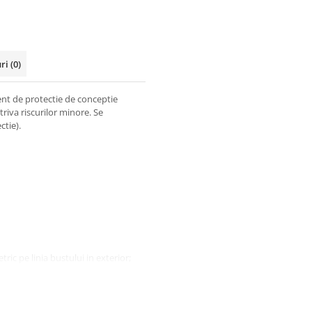
uri
(0)
nt de protectie de conceptie
triva riscurilor minore. Se
ctie).
ic pe linia bustului in exterior;
aplicata;
tile laterale.