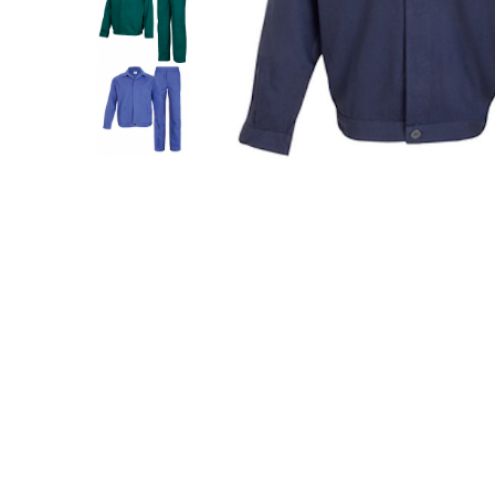
Îmbrăcăminte IMPERMEABILĂ
Costume | Combinezoane
Impermeabile
Pantaloni Impermeabili
Pelerine | Jachete Impermeabile
Imbracaminte TERMOIZOLANTĂ
Jachete Termoizolante
Pantaloni Termoizolanti
Costume | Combinezoane
Termoizolante
Veste Termoizolante
Îmbrăcăminte REFLECTORIZANTĂ
(HI-VIS)
Jachete reflectorizante (HI-VIS)
Pantaloni si salopete reflectorizante
(HI-VIS)
Costume reflectorizante (HI-VIS)
Combinezoane Reflectorizante (HI-