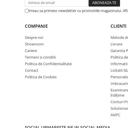
corecta eventuale erori in afisare, fara a anunta in prealabi
Saboți și papuci
site sunt valabile in limita stocului disponibil.
Vreau sa primesc newsletter cu promotiile magazinului. Af
Saboți și papuci de uz general
Saboți de lucru O1
COMPANIE
CLIENTI
Saboți de protecție OB
Despre noi
Metode de
Saboți de protecție SB
Showroom
Livrare
Sandale
Cariere
Garantia 
Sandale de protecție OB
Termeni si conditii
Politica d
Sandale de lucru O1
Politica de Confidentialitate
Informatii
Sandale de protecție SB
Contact
Licitatii S
Sandale de protecție S1
Politica de Cookies
Personali
Imbracam
Sandale de protecție S1P
Examinare 
Accesorii încălțăminte
înălțime
PROTECȚIA MÂINILOR
Conturi 
Mănuși de protecție
Solutionare
ANPC
Protecție mecanică
Protecție tăiere
SOCIAL
URMARESTE-NE IN SOCIAL MEDIA