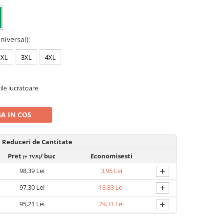
niversal)
:
XXL
3XL
4XL
zile lucratoare
A IN COS
Reduceri de Cantitate
Pret
/ buc
Economisesti
(+ TVA)
+
98,39 Lei
3,96 Lei
+
97,30 Lei
18,83 Lei
+
95,21 Lei
79,31 Lei