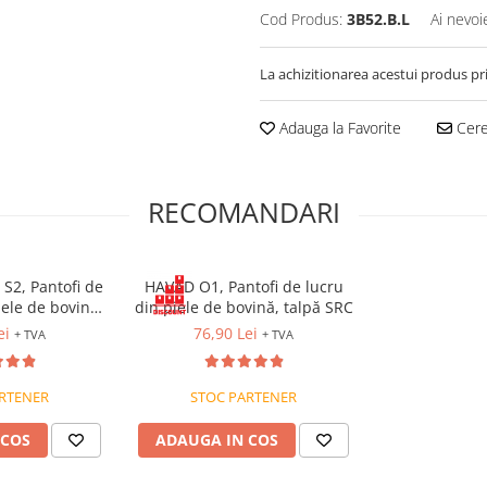
Cod Produs:
3B52.B.L
Ai nevoi
La achizitionarea acestui produs pr
Adauga la Favorite
Cere
RECOMANDARI
2, Pantofi de
HAVAD O1, Pantofi de lucru
iele de bovină,
din piele de bovină, talpă SRC
alic, fețe
ei
76,90 Lei
+ TVA
+ TVA
e, talpa SRC
RTENER
STOC PARTENER
 COS
ADAUGA IN COS