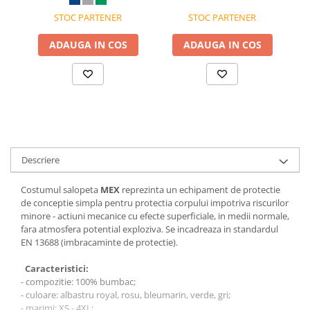
STOC PARTENER
STOC PARTENER
ADAUGA IN COS
ADAUGA IN COS
Descriere
Costumul salopeta
MEX
reprezinta un echipament de protectie
de conceptie simpla pentru protectia corpului impotriva riscurilor
minore - actiuni mecanice cu efecte superficiale, in medii normale,
fara atmosfera potential exploziva. Se incadreaza in standardul
EN 13688 (imbracaminte de protectie).
Caracteristici:
- compozitie: 100% bumbac;
- culoare: albastru royal, rosu, bleumarin, verde, gri;
- marimi: XS - 4XL;