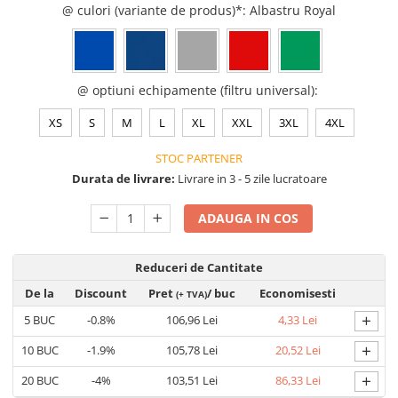
Saboți de protecție OB
@ culori (variante de produs)*
: Albastru Royal
Tricouri si bluze reflectorizante (HI-
Saboți de protecție SB
VIS)
Sandale
Fesuri, capisoane si sepci
Sandale de protecție OB
reflectorizante (HI-VIS)
@ optiuni echipamente (filtru universal)
:
Sandale de lucru O1
Accesorii reflectorizante (HI-VIS)
Sandale de protecție SB
XS
S
M
L
XL
XXL
3XL
4XL
Îmbrăcăminte ANTICHIMICĂ |
MULTIRISC
Sandale de protecție S1
STOC PARTENER
Sandale de protecție S1P
Costume | Combinezoane
Durata de livrare:
Livrare in 3 - 5 zile lucratoare
Antichimice | Multirisc
Accesorii încălțăminte
Halate | Sorturi Antichimice |
ADAUGA IN COS
Multirisc
Jachete | Bluze Antichimice |
Reduceri de Cantitate
Multirisc
De la
Discount
Pret
/ buc
Economisesti
Pantaloni Antichimici | Multirisc
(+ TVA)
Îmbrăcăminte IGNIFUGĂ (ANTI-
+
5
BUC
-0.8%
106,96 Lei
4,33 Lei
FLACĂRĂ)
+
10
BUC
-1.9%
105,78 Lei
20,52 Lei
Jambiere Ignifuge
+
20
BUC
-4%
103,51 Lei
86,33 Lei
Cagule | Capisoane Ignifuge