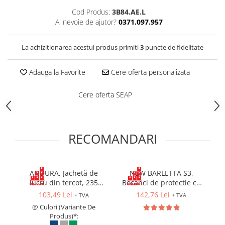
Costume | Combinezoane Ignifuge
Cod Produs:
3B84.AE.L
Jachete| Bluze Ignifuge
Ai nevoie de ajutor?
0371.097.957
Mânecuțe Ignifuge
Pantaloni Ignifugi
La achizitionarea acestui produs primiti
3
puncte de fidelitate
Sorturi ignifuge
Adauga la Favorite
Cere oferta personalizata
Cere oferta SEAP
RECOMANDARI
ANDURA, Jachetă de
NEW BARLETTA S3,
lucru din tercot, 235
Bocanci de protectie cu
g/mp
bombeu, lamela
103,49 Lei
142,76 Lei
+ TVA
+ TVA
antiperforatie, fete
@ Culori (Variante De
hidrofobizate, talpa SRC
Produs)*: