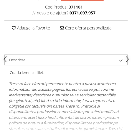
VIS)
Cod Produs:
371101
Veste reflectorizante (HI-VIS)
Ai nevoie de ajutor?
0371.097.957
Tricouri si bluze reflectorizante (HI-
VIS)
Adauga la Favorite
Cere oferta personalizata
Fesuri, capisoane si sepci
reflectorizante (HI-VIS)
Accesorii reflectorizante (HI-VIS)
Îmbrăcăminte ANTICHIMICĂ |
MULTIRISC
Descriere
Costume | Combinezoane
Coada lemn cu filet.
Antichimice | Multirisc
Halate | Sorturi Antichimice |
Tresa.ro face eforturi permanente pentru a pastra acuratetea
Multirisc
informatiilor din aceasta pagina. Rareori acestea pot contine
Jachete | Bluze Antichimice |
inadvertente; descrierea bunurilor sau a serviciilor disponibile
Multirisc
(imagini, text, etc) fiind cu titlu informativ, fara a reprezenta o
obligatie contactuala din partea Tresa.ro. Preturile si
Pantaloni Antichimici | Multirisc
disponibilitatea produselor comercializate pot suferi modificari
Îmbrăcăminte IGNIFUGĂ (ANTI-
ulterioare, acest lucru fiind influentat de factori externi precum
FLACĂRĂ)
politica de preturi a furnizorilor, disponibilitatea produselor pe
stocul acestora sau costurile adiacente de aprovizionare. Tresa isi
Jambiere Ignifuge