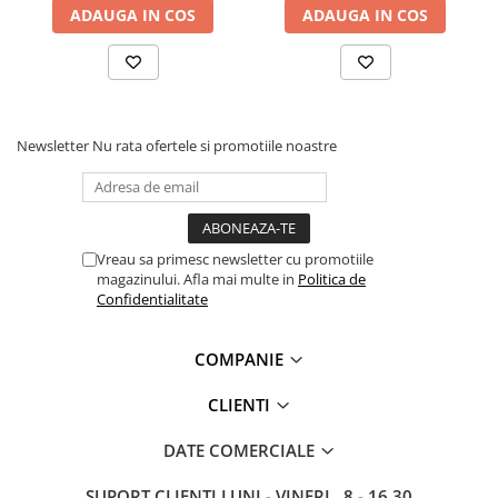
ADAUGA IN COS
ADAUGA IN COS
Bocanci
Bocanci outdoor
Bocanci de lucru O1
Bocanci de protecție OB
Bocanci de lucru O2
Newsletter
Nu rata ofertele si promotiile noastre
Bocanci de protecție S1
Bocanci de protecție S1P
Bocanci de protecție S2
Bocanci de protecție S3
Vreau sa primesc newsletter cu promotiile
magazinului. Afla mai multe in
Politica de
Cizme
Confidentialitate
Cizme outdoor
Cizme de lucru OB
COMPANIE
Cizme de lucru O4/O5
CLIENTI
Cizme de protecție S3
Cizme de protecție S4
DATE COMERCIALE
Cizme de protecție S5
SUPORT CLIENTI
LUNI - VINERI , 8 - 16.30
Cizme electroizolante