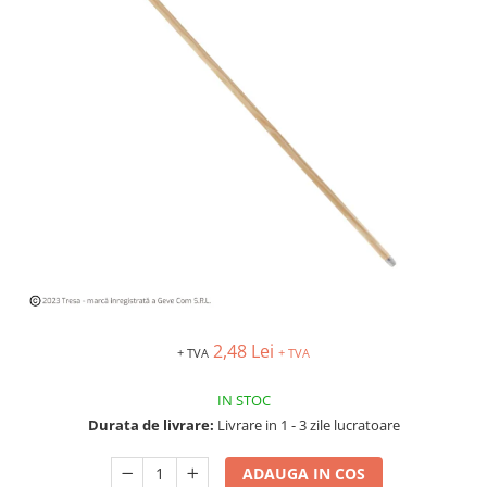
Îmbrăcăminte IMPERMEABILĂ
Costume | Combinezoane
Impermeabile
Pantaloni Impermeabili
Pelerine | Jachete Impermeabile
Imbracaminte TERMOIZOLANTĂ
Jachete Termoizolante
Pantaloni Termoizolanti
Costume | Combinezoane
Termoizolante
Veste Termoizolante
Îmbrăcăminte REFLECTORIZANTĂ
(HI-VIS)
2,48 Lei
+ TVA
+ TVA
Jachete reflectorizante (HI-VIS)
Pantaloni si salopete reflectorizante
IN STOC
(HI-VIS)
Durata de livrare:
Livrare in 1 - 3 zile lucratoare
Costume reflectorizante (HI-VIS)
Combinezoane Reflectorizante (HI-
ADAUGA IN COS