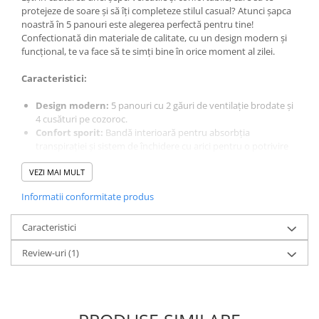
Costume | Combinezoane Ignifuge
protejeze de soare și să îți completeze stilul casual? Atunci șapca
noastră în 5 panouri este alegerea perfectă pentru tine!
Jachete| Bluze Ignifuge
Confectionată din materiale de calitate, cu un design modern și
Mânecuțe Ignifuge
funcțional, te va face să te simți bine în orice moment al zilei.
Pantaloni Ignifugi
Caracteristici:
Sorturi ignifuge
Design modern:
5 panouri cu 2 găuri de ventilație brodate și
4 cusături pe cozoroc.
Confort sporit:
Bandă interioară pentru absorbția
transpirației și sistem de închidere cu arici pentru o potrivire
perfectă.
VEZI MAI MULT
Materiale durabile:
80% poliester / 20% bumbac, 165 g/m².
Ușor de întreținut:
Etichetă detașabilă.
Informatii conformitate produs
Mărime universală:
Se potrivește perfect adulților.
Aplicații:
Caracteristici
Review-uri
(1)
Purtare zilnică pentru a te proteja de soare.
Activități în aer liber: drumeții, camping, sporturi.
Completarea unui stil casual sau sportiv.
Cadou ideal pentru prieteni și familie.