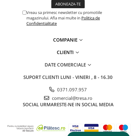
politica de preturi a furnizorilor, disponibilitatea produselor pe
stocul acestora sau costurile adiacente de aprovizionare. Tresa isi
Vreau sa primesc newsletter cu promotiile
rezerva dreptul de a completa eventualele omisiuni si de a
magazinului. Afla mai multe in
Politica de
corecta eventuale erori in afisare, fara a anunta in prealabil. Toate
Confidentialitate
promotiile prezente in site sunt valabile in limita stocului
disponibil.
COMPANIE
CLIENTI
DATE COMERCIALE
SUPORT CLIENTI
LUNI - VINERI , 8 - 16.30
0371.097.957
comercial@tresa.ro
SOCIAL
URMARESTE-NE IN SOCIAL MEDIA