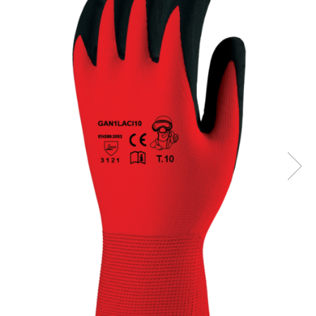
Îmbrăcăminte IMPERMEABILĂ
Costume | Combinezoane
Impermeabile
Pantaloni Impermeabili
Pelerine | Jachete Impermeabile
Imbracaminte TERMOIZOLANTĂ
Jachete Termoizolante
Pantaloni Termoizolanti
Costume | Combinezoane
Termoizolante
Veste Termoizolante
Îmbrăcăminte REFLECTORIZANTĂ
(HI-VIS)
Jachete reflectorizante (HI-VIS)
Pantaloni si salopete reflectorizante
(HI-VIS)
Costume reflectorizante (HI-VIS)
Combinezoane Reflectorizante (HI-