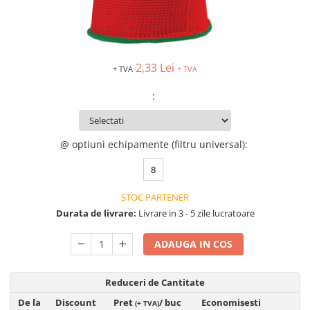
VIS)
Veste reflectorizante (HI-VIS)
Tricouri si bluze reflectorizante (HI-
VIS)
2,33 Lei
+ TVA
+ TVA
Fesuri, capisoane si sepci
reflectorizante (HI-VIS)
:
Accesorii reflectorizante (HI-VIS)
Îmbrăcăminte ANTICHIMICĂ |
MULTIRISC
@ optiuni echipamente (filtru universal)
:
Costume | Combinezoane
8
Antichimice | Multirisc
Halate | Sorturi Antichimice |
STOC PARTENER
Multirisc
Durata de livrare:
Livrare in 3 - 5 zile lucratoare
Jachete | Bluze Antichimice |
Multirisc
ADAUGA IN COS
Pantaloni Antichimici | Multirisc
Îmbrăcăminte IGNIFUGĂ (ANTI-
Reduceri de Cantitate
FLACĂRĂ)
De la
Discount
Pret
/ buc
Economisesti
(+ TVA)
Jambiere Ignifuge