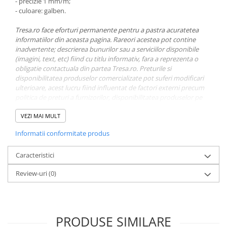
- precizie 1 mm/m;
Costume | Combinezoane Ignifuge
- culoare: galben.
Jachete| Bluze Ignifuge
Tresa.ro face eforturi permanente pentru a pastra acuratetea
Mânecuțe Ignifuge
informatiilor din aceasta pagina. Rareori acestea pot contine
Pantaloni Ignifugi
inadvertente; descrierea bunurilor sau a serviciilor disponibile
Sorturi ignifuge
(imagini, text, etc) fiind cu titlu informativ, fara a reprezenta o
obligatie contactuala din partea Tresa.ro. Preturile si
disponibilitatea produselor comercializate pot suferi modificari
ulterioare, acest lucru fiind influentat de factori externi precum
politica de preturi a furnizorilor, disponibilitatea produselor pe
stocul acestora sau costurile adiacente de aprovizionare. Tresa isi
rezerva dreptul de a completa eventualele omisiuni si de a
VEZI MAI MULT
corecta eventuale erori in afisare, fara a anunta in prealabil. Toate
Informatii conformitate produs
promotiile prezente in site sunt valabile in limita stocului
disponibil.
Caracteristici
Review-uri
(0)
PRODUSE SIMILARE