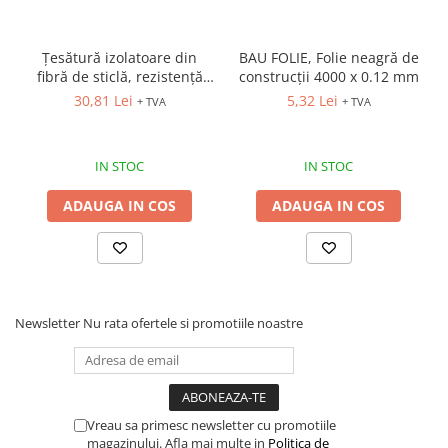
Țesătură izolatoare din
BAU FOLIE, Folie neagră de
fibră de sticlă, rezistență
construcții 4000 x 0.12 mm
termică de până la 550ºC
30,81 Lei
5,32 Lei
+ TVA
+ TVA
IN STOC
IN STOC
ADAUGA IN COS
ADAUGA IN COS
Newsletter
Nu rata ofertele si promotiile noastre
Vreau sa primesc newsletter cu promotiile
magazinului. Afla mai multe in
Politica de