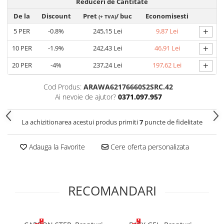
Reduceri de Cantitate
Cagule | Capisoane Ignifuge
De la
Discount
Pret
/ buc
Economisesti
(+ TVA)
Costume | Combinezoane Ignifuge
+
5
PER
-0.8%
245,15 Lei
9,87 Lei
Jachete| Bluze Ignifuge
+
10
PER
-1.9%
242,43 Lei
46,91 Lei
Mânecuțe Ignifuge
Pantaloni Ignifugi
+
20
PER
-4%
237,24 Lei
197,62 Lei
Sorturi ignifuge
Cod Produs:
ARAWA62176660S2SRC.42
ÎNCĂLȚĂMINTE
Ai nevoie de ajutor?
0371.097.957
Pantofi
Pantofi outdoor
La achizitionarea acestui produs primiti
7
puncte de fidelitate
Pantofi de lucru O1
Pantofi de lucru O2
Adauga la Favorite
Cere oferta personalizata
Pantofi de protecție S1
Pantofi de protecție OB
Pantofi de protecție SB
RECOMANDARI
Pantofi de protecție S1P
Pantofi de protecție S2
Pantofi de protecție S3