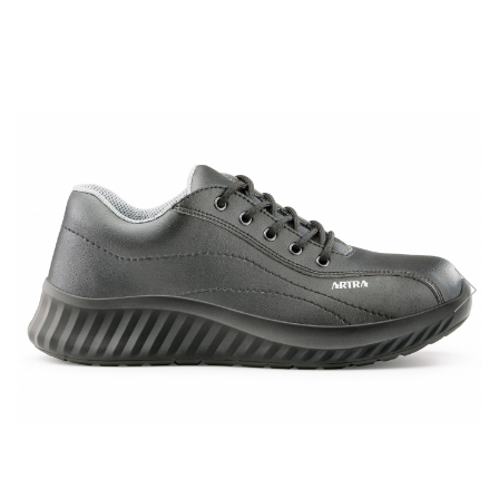
Îmbrăcăminte IMPERMEABILĂ
Costume | Combinezoane
Impermeabile
Pantaloni Impermeabili
Pelerine | Jachete Impermeabile
Imbracaminte TERMOIZOLANTĂ
Jachete Termoizolante
Pantaloni Termoizolanti
Costume | Combinezoane
Termoizolante
Veste Termoizolante
Îmbrăcăminte REFLECTORIZANTĂ
(HI-VIS)
Jachete reflectorizante (HI-VIS)
Pantaloni si salopete reflectorizante
(HI-VIS)
Costume reflectorizante (HI-VIS)
Combinezoane Reflectorizante (HI-