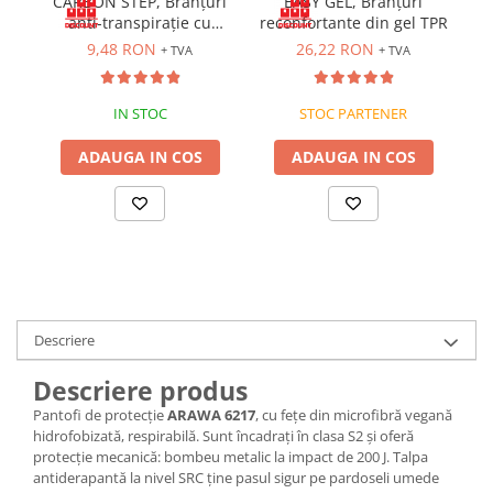
CARBON STEP, Branțuri
EASY GEL, Branțuri
anti-transpirație cu
reconfortante din gel TPR
Bocanci
carbune activ
9,48 RON
26,22 RON
+ TVA
+ TVA
Bocanci outdoor
Bocanci de lucru O1
IN STOC
STOC PARTENER
Bocanci de protecție OB
Bocanci de lucru O2
ADAUGA IN COS
ADAUGA IN COS
Bocanci de protecție S1
Bocanci de protecție S1P
Bocanci de protecție S2
Bocanci de protecție S3
Cizme
Cizme outdoor
Descriere
Cizme de lucru OB
Cizme de lucru O4/O5
Descriere produs
Cizme de protecție S3
Pantofi de protecție
ARAWA 6217
, cu fețe din microfibră vegană
Cizme de protecție S4
hidrofobizată, respirabilă. Sunt încadrați în clasa S2 și oferă
protecție mecanică: bombeu metalic la impact de 200 J. Talpa
Cizme de protecție S5
antiderapantă la nivel SRC ține pasul sigur pe pardoseli umede
Cizme electroizolante