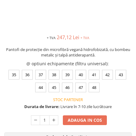
VIS)
Veste reflectorizante (HI-VIS)
Tricouri si bluze reflectorizante (HI-
VIS)
Fesuri, capisoane si sepci
247,12 Lei
reflectorizante (HI-VIS)
+ TVA
+ TVA
Accesorii reflectorizante (HI-VIS)
Pantofi de protecție din microfibră vegană hidrofobizată, cu bombeu
Îmbrăcăminte ANTICHIMICĂ |
metalic și talpă antiderapantă.
MULTIRISC
@ optiuni echipamente (filtru universal)
:
Costume | Combinezoane
35
36
37
38
39
40
41
42
43
Antichimice | Multirisc
Halate | Sorturi Antichimice |
44
45
46
47
48
Multirisc
Jachete | Bluze Antichimice |
STOC PARTENER
Multirisc
Durata de livrare:
Livrare în 7-10 zile lucrătoare
Pantaloni Antichimici | Multirisc
Îmbrăcăminte IGNIFUGĂ (ANTI-
ADAUGA IN COS
FLACĂRĂ)
Jambiere Ignifuge