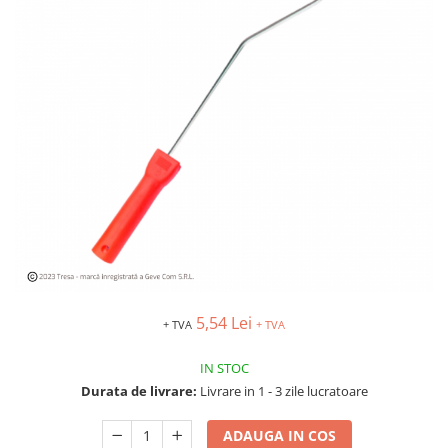
Îmbrăcăminte IMPERMEABILĂ
Costume | Combinezoane
Impermeabile
Pantaloni Impermeabili
Pelerine | Jachete Impermeabile
Imbracaminte TERMOIZOLANTĂ
Jachete Termoizolante
Pantaloni Termoizolanti
Costume | Combinezoane
Termoizolante
Veste Termoizolante
Îmbrăcăminte REFLECTORIZANTĂ
(HI-VIS)
5,54 Lei
+ TVA
+ TVA
Jachete reflectorizante (HI-VIS)
Pantaloni si salopete reflectorizante
IN STOC
(HI-VIS)
Durata de livrare:
Livrare in 1 - 3 zile lucratoare
Costume reflectorizante (HI-VIS)
Combinezoane Reflectorizante (HI-
ADAUGA IN COS