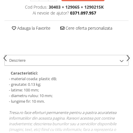
VIS)
Cod Produs:
30403 + 129065 + 129021SK
Veste reflectorizante (HI-VIS)
Ai nevoie de ajutor?
0371.097.957
Tricouri si bluze reflectorizante (HI-
VIS)
Adauga la Favorite
Cere oferta personalizata
Fesuri, capisoane si sepci
reflectorizante (HI-VIS)
Accesorii reflectorizante (HI-VIS)
Îmbrăcăminte ANTICHIMICĂ |
MULTIRISC
Descriere
Costume | Combinezoane
Caracteristici:
Antichimice | Multirisc
- material coada: plastic dB;
Halate | Sorturi Antichimice |
- greutate: 0.13 kg;
Multirisc
- latime: 100 mm;
Jachete | Bluze Antichimice |
- diametru rulou: 10 mm;
Multirisc
- lungime fir: 10 mm.
Pantaloni Antichimici | Multirisc
Tresa.ro face eforturi permanente pentru a pastra acuratetea
Îmbrăcăminte IGNIFUGĂ (ANTI-
informatiilor din aceasta pagina. Rareori acestea pot contine
FLACĂRĂ)
inadvertente; descrierea bunurilor sau a serviciilor disponibile
(imagini, text, etc) fiind cu titlu informativ, fara a reprezenta o
Jambiere Ignifuge