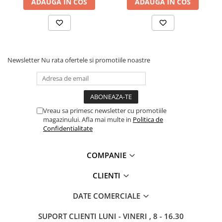
ADAUGA IN COS
ADAUGA IN COS
Bocanci
Bocanci outdoor
Bocanci de lucru O1
Bocanci de protecție OB
Newsletter
Nu rata ofertele si promotiile noastre
Bocanci de lucru O2
Bocanci de protecție S1
Bocanci de protecție S1P
Bocanci de protecție S2
Vreau sa primesc newsletter cu promotiile
Bocanci de protecție S3
magazinului. Afla mai multe in
Politica de
Cizme
Confidentialitate
Cizme outdoor
COMPANIE
Cizme de lucru OB
Cizme de lucru O4/O5
CLIENTI
Cizme de protecție S3
Cizme de protecție S4
DATE COMERCIALE
Cizme de protecție S5
SUPORT CLIENTI
LUNI - VINERI , 8 - 16.30
Cizme electroizolante