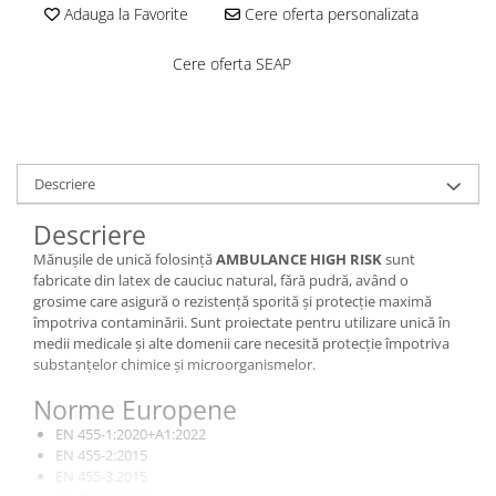
Costume | Combinezoane Ignifuge
Adauga la Favorite
Cere oferta personalizata
Jachete| Bluze Ignifuge
Cere oferta SEAP
Mânecuțe Ignifuge
Pantaloni Ignifugi
Sorturi ignifuge
Descriere
Descriere
Mănușile de unică folosință
AMBULANCE HIGH RISK
sunt
fabricate din latex de cauciuc natural, fără pudră, având o
grosime care asigură o rezistență sporită și protecție maximă
împotriva contaminării. Sunt proiectate pentru utilizare unică în
medii medicale și alte domenii care necesită protecție împotriva
substanțelor chimice și microorganismelor.
Norme Europene
EN 455-1:2020+A1:2022
EN 455-2:2015
EN 455-3:2015