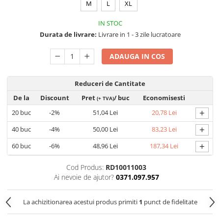
Saboți de protecție OB
M
L
XL
Tricouri si bluze reflectorizante (HI-
Saboți de protecție SB
VIS)
IN STOC
Sandale
Fesuri, capisoane si sepci
Durata de livrare:
Livrare in 1 - 3 zile lucratoare
Sandale de protecție OB
reflectorizante (HI-VIS)
Sandale de lucru O1
ADAUGA IN COS
Accesorii reflectorizante (HI-VIS)
Sandale de protecție SB
Îmbrăcăminte ANTICHIMICĂ |
MULTIRISC
Sandale de protecție S1
Reduceri de Cantitate
Sandale de protecție S1P
Costume | Combinezoane
De la
Discount
Pret
/ buc
Economisesti
(+ TVA)
Antichimice | Multirisc
Accesorii încălțăminte
+
20
buc
-2%
51,04 Lei
20,78 Lei
Halate | Sorturi Antichimice |
Multirisc
+
40
buc
-4%
50,00 Lei
83,23 Lei
Jachete | Bluze Antichimice |
+
60
buc
-6%
48,96 Lei
187,34 Lei
Multirisc
Pantaloni Antichimici | Multirisc
Cod Produs:
RD10011003
Îmbrăcăminte IGNIFUGĂ (ANTI-
Ai nevoie de ajutor?
0371.097.957
FLACĂRĂ)
Jambiere Ignifuge
La achizitionarea acestui produs primiti
1
punct de fidelitate
Cagule | Capisoane Ignifuge