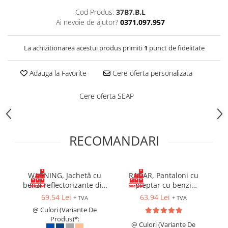
Costume | Combinezoane Ignifuge
Cod Produs:
37B7.B.L
Jachete| Bluze Ignifuge
Ai nevoie de ajutor?
0371.097.957
Mânecuțe Ignifuge
Pantaloni Ignifugi
La achizitionarea acestui produs primiti
1
punct de fidelitate
Sorturi ignifuge
Adauga la Favorite
Cere oferta personalizata
Cere oferta SEAP
RECOMANDARI
WARNING, Jachetă cu
RADAR, Pantaloni cu
benzi reflectorizante din
pieptar cu benzi
bumbac, 260 g/mp
reflectorizante din
69,54 Lei
63,94 Lei
+ TVA
+ TVA
bumbac, 260 g/mp
@ Culori (Variante De
Produs)*:
@ Culori (Variante De