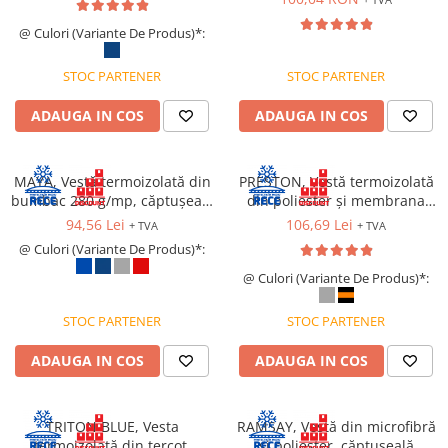
Îmbrăcăminte IMPERMEABILĂ
Costume | Combinezoane
@ Culori (Variante De Produs)*:
Impermeabile
STOC PARTENER
STOC PARTENER
Pantaloni Impermeabili
Pelerine | Jachete Impermeabile
ADAUGA IN COS
ADAUGA IN COS
Imbracaminte TERMOIZOLANTĂ
Jachete Termoizolante
MAYA, Vestă termoizolată din
PRESTON, Vestă termoizolată
Pantaloni Termoizolanti
bumbac 280 g/mp, căptușeală
din poliester și membrana
Costume | Combinezoane
termică 300 g/mp
PVC, căptușeală termică 280
94,56 Lei
106,69 Lei
+ TVA
+ TVA
Termoizolante
g/mp
@ Culori (Variante De Produs)*:
Veste Termoizolante
@ Culori (Variante De Produs)*:
Îmbrăcăminte REFLECTORIZANTĂ
(HI-VIS)
STOC PARTENER
STOC PARTENER
Jachete reflectorizante (HI-VIS)
ADAUGA IN COS
ADAUGA IN COS
Pantaloni si salopete reflectorizante
(HI-VIS)
Costume reflectorizante (HI-VIS)
TRITON BLUE, Vesta
RAMSAY, Vestă din microfibră
Combinezoane Reflectorizante (HI-
termoizolată din tercot,
și poliester, căptușeală