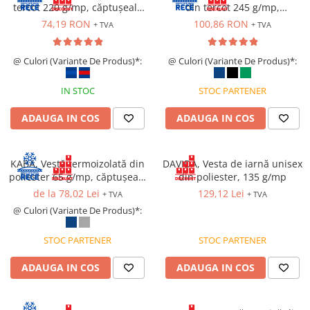
tercot 220 g/mp, căptușeală
din tercot 245 g/mp,
Cagule | Capisoane Ignifuge
termică
căptușeală termică 190 g/mp
74,19 RON
100,86 RON
+ TVA
+ TVA
Costume | Combinezoane Ignifuge
Jachete| Bluze Ignifuge
@ Culori (Variante De Produs)*:
@ Culori (Variante De Produs)*:
Mânecuțe Ignifuge
Pantaloni Ignifugi
IN STOC
STOC PARTENER
Sorturi ignifuge
ADAUGA IN COS
ADAUGA IN COS
ÎNCĂLȚĂMINTE
Pantofi
Pantofi outdoor
KABA, Vestă termoizolată din
DAVIDA, Vesta de iarnă unisex
poliester 65 g/mp, căptușeală
din poliester, 135 g/mp
Pantofi de lucru O1
termică 160 g/mp
de la 78,02 Lei
129,12 Lei
+ TVA
+ TVA
Pantofi de lucru O2
@ Culori (Variante De Produs)*:
Pantofi de protecție S1
Pantofi de protecție OB
STOC PARTENER
STOC PARTENER
Pantofi de protecție SB
ADAUGA IN COS
ADAUGA IN COS
Pantofi de protecție S1P
Pantofi de protecție S2
Pantofi de protecție S3