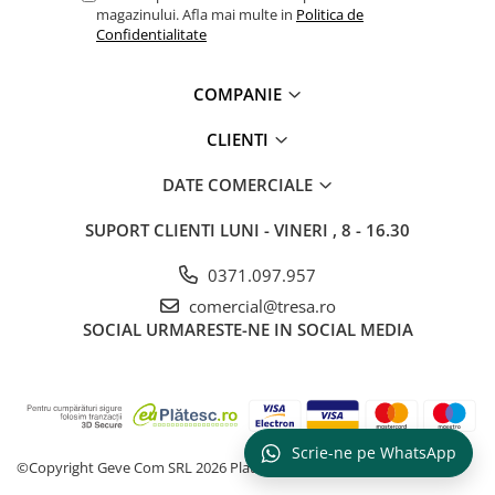
magazinului. Afla mai multe in
Politica de
PROTECȚIE AUDITIVĂ
Confidentialitate
Antifoane externe
Antifoane externe clasice
COMPANIE
Antifoane externe cu prindere pe
CLIENTI
casca de protecție
Antifoane interne
DATE COMERCIALE
Antifoane interne de unică
folosință
SUPORT CLIENTI
LUNI - VINERI , 8 - 16.30
Antifoane interne reutilizabile
0371.097.957
Antifoane interne cu fir
comercial@tresa.ro
PROTECȚIE RESPIRATORIE
SOCIAL
URMARESTE-NE IN SOCIAL MEDIA
Protecție respiratorie de unică
folosință
Măști integrale reutilizabile
Semi-măști reutilizabile
Scrie-ne pe WhatsApp
Filtre
©Copyright Geve Com SRL 2026
Platforma E-commerce by Gomag