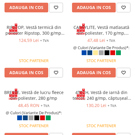
Saboți și papuci
ADAUGA IN COS
ADAUGA IN COS
Saboți și papuci de uz general
Saboți de lucru O1
RIPSTOP, Vestă termică din
CARRYLITE, Vestă matlasată
Saboți de protecție OB
poliester Ripstop, 300 g/mp,
din poliester, 170 g/mp,
căptușeală termică din
căptușeală din poliester
Saboți de protecție SB
124,59 Lei
47,48 Lei
+ TVA
+ TVA
poliester, 140 g/mp și polar
@ Culori (Variante De Produs)*:
Sandale
280 g/mp
Sandale de protecție OB
STOC PARTENER
STOC PARTENER
Sandale de lucru O1
ADAUGA IN COS
ADAUGA IN COS
Sandale de protecție SB
Sandale de protecție S1
Sandale de protecție S1P
BREEZE, Vestă de lucru fleece
4TECH, Vestă de iarnă din
Accesorii încălțăminte
din poliester, 280 g/mp
tercot, 240 g/mp, căptușeală
termică 200 g/mp
48,45 RON
130,20 Lei
PROTECȚIA MÂINILOR
+ TVA
+ TVA
@ Culori (Variante De Produs)*:
Mănuși de protecție
Protecție mecanică
STOC PARTENER
STOC PARTENER
Protecție tăiere