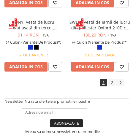
ADAUGA IN COS
ADAUGA IN COS
Protecție chimică si biologică
Protecție sudură
Protecție termică (căldură)
TONY, Vestă de lucru
SWEN, Vestă de iarnă de lucru
Protecție termică (frig)
matlasată din tercot,
din poliester Oxford 210D cu
căptușeală din nylon
acoperire PU, căptușeală din
Anti-vibrații
91,14 RON
130,20 RON
+ TVA
+ TVA
poliester
Protecție descărcări electrostatice
@ Culori (Variante De Produs)*:
@ Culori (Variante De Produs)*:
(ESD)
STOC PARTENER
STOC PARTENER
Electroizolante
Protecție specială
ADAUGA IN COS
ADAUGA IN COS
Riscuri minime
Mânecuțe (Cotiere)
1
2
Accesorii
CĂȘTI DE PROTECȚIE
Newsletter
Nu rata ofertele si promotiile noastre
PROTECȚIA OCHILOR
Ochelari de protecție
Măști și geamuri de sudură
Viziere
Vreau sa primesc newsletter cu promotiile