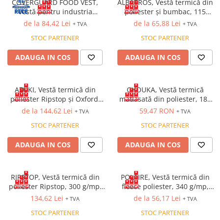
COVERGUARD FOOD VEST,
ALBATROS, Vestă termică din
Bocanci
Vestă pentru industria
poliester și bumbac, 115
alimentară
g/mp, căptușeală termică din
de la 84,42 Lei
de la 65,88 Lei
+ TVA
+ TVA
Bocanci outdoor
poliester, 180 g/mp
Bocanci de lucru O1
STOC PARTENER
STOC PARTENER
Bocanci de protecție OB
ADAUGA IN COS
ADAUGA IN COS
Bocanci de lucru O2
Bocanci de protecție S1
Bocanci de protecție S1P
AZUKI, Vestă termică din
CHOUKA, Vestă termică
poliester Ripstop și Oxford,
matlasată din poliester, 180
Bocanci de protecție S2
300 g/mp, căptușeală termică
g/mp, căptușeală termică din
de la 144,62 Lei
59,47 RON
+ TVA
+ TVA
Bocanci de protecție S3
din poliester, 180 g/mp
poliester, 140 g/mp
STOC PARTENER
STOC PARTENER
Cizme
Cizme outdoor
ADAUGA IN COS
ADAUGA IN COS
Cizme de lucru OB
Cizme de lucru O4/O5
RIPSTOP, Vestă termică din
POLAIRE, Vestă termică din
Cizme de protecție S3
poliester Ripstop, 300 g/mp,
fleece poliester, 340 g/mp,
Cizme de protecție S4
căptușeală termică din
protecție la frig și vânt
134,62 Lei
de la 56,17 Lei
+ TVA
+ TVA
poliester, 180 g/mp
Cizme de protecție S5
STOC PARTENER
STOC PARTENER
Cizme electroizolante