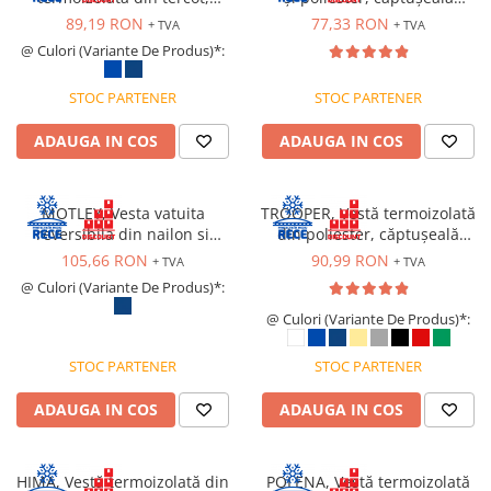
VIS)
căptușeală termică
termică 300 g/mp
89,19 RON
77,33 RON
+ TVA
+ TVA
Veste reflectorizante (HI-VIS)
@ Culori (Variante De Produs)*:
Tricouri si bluze reflectorizante (HI-
VIS)
STOC PARTENER
STOC PARTENER
Fesuri, capisoane si sepci
reflectorizante (HI-VIS)
ADAUGA IN COS
ADAUGA IN COS
Accesorii reflectorizante (HI-VIS)
Îmbrăcăminte ANTICHIMICĂ |
MOTLEY, Vesta vatuita
TROOPER, Vestă termoizolată
MULTIRISC
reversibila din nailon si
din poliester, căptușeală
Costume | Combinezoane
membrana PU
termică 200 g/mp
105,66 RON
90,99 RON
+ TVA
+ TVA
Antichimice | Multirisc
@ Culori (Variante De Produs)*:
Halate | Sorturi Antichimice |
@ Culori (Variante De Produs)*:
Multirisc
Jachete | Bluze Antichimice |
STOC PARTENER
STOC PARTENER
Multirisc
Pantaloni Antichimici | Multirisc
ADAUGA IN COS
ADAUGA IN COS
Îmbrăcăminte IGNIFUGĂ (ANTI-
FLACĂRĂ)
HIMA, Vestă termoizolată din
POLENA, Vestă termoizolată
Jambiere Ignifuge