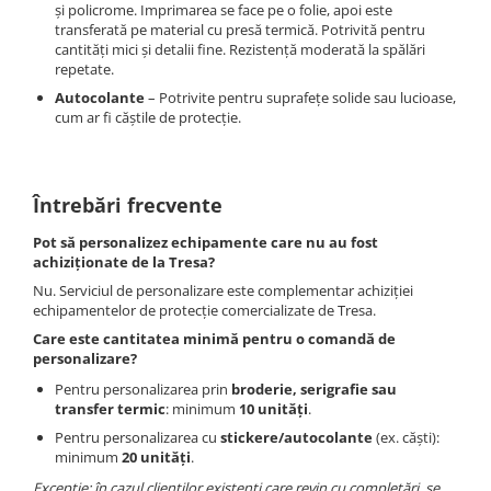
VIS)
și policrome. Imprimarea se face pe o folie, apoi este
transferată pe material cu presă termică. Potrivită pentru
Veste reflectorizante (HI-VIS)
cantități mici și detalii fine. Rezistență moderată la spălări
Tricouri si bluze reflectorizante (HI-
repetate.
VIS)
Autocolante
– Potrivite pentru suprafețe solide sau lucioase,
Fesuri, capisoane si sepci
cum ar fi căștile de protecție.
reflectorizante (HI-VIS)
Accesorii reflectorizante (HI-VIS)
Îmbrăcăminte ANTICHIMICĂ |
Întrebări frecvente
MULTIRISC
Pot să personalizez echipamente care nu au fost
Costume | Combinezoane
achiziționate de la Tresa?
Antichimice | Multirisc
Nu. Serviciul de personalizare este complementar achiziției
Halate | Sorturi Antichimice |
echipamentelor de protecție comercializate de Tresa.
Multirisc
Care este cantitatea minimă pentru o comandă de
Jachete | Bluze Antichimice |
personalizare?
Multirisc
Pentru personalizarea prin
broderie, serigrafie sau
Pantaloni Antichimici | Multirisc
transfer termic
: minimum
10 unități
.
Îmbrăcăminte IGNIFUGĂ (ANTI-
Pentru personalizarea cu
stickere/autocolante
(ex. căști):
FLACĂRĂ)
minimum
20 unități
.
Jambiere Ignifuge
Excepție: în cazul clienților existenți care revin cu completări, se