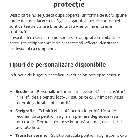
Îmbrăcăminte IMPERMEABILĂ
protecție
Costume | Combinezoane
Deși o carte nu se judecă după copertă, uniforma de lucru spune
Impermeabile
multe despre afacerea ta. Sigla, sloganul și culorile companiei
Pantaloni Impermeabili
sunt cartea de vizită a brandului tău – iar prima impresie
contează!
Pelerine | Jachete Impermeabile
Tresa îți oferă servicii de personalizare adaptate nevoilor tale,
Imbracaminte TERMOIZOLANTĂ
pentru ca echipamentele de protecție să reflecte identitatea
profesională a companiei.
Jachete Termoizolante
Pantaloni Termoizolanti
Tipuri de personalizare disponibile
Costume | Combinezoane
Termoizolante
În funcție de buget și specificul produselor, poți opta pentru:
Veste Termoizolante
Îmbrăcăminte REFLECTORIZANTĂ
Broderie
– Personalizare premium, rezistentă, prin cusătură
(HI-VIS)
în relief. Ideală pentru logo-uri sau texte cu un impact vizual
puternic și durabilitate sporită.
Jachete reflectorizante (HI-VIS)
Serigrafie
– Tehnică eficientă pentru imprimări în serie,
Pantaloni si salopete reflectorizante
recomandată pentru imagini simple, fără degradeuri sau
(HI-VIS)
policromie. Fiecare culoare se imprimă separat, cu ajutorul
Costume reflectorizante (HI-VIS)
unei site fine.
Combinezoane Reflectorizante (HI-
Transfer termic
– Soluție versatilă pentru imagini complexe