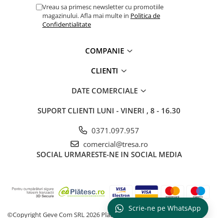
Vreau sa primesc newsletter cu promotiile
Saboți și papuci
magazinului. Afla mai multe in
Politica de
Confidentialitate
Saboți și papuci de uz general
Saboți de lucru O1
COMPANIE
Saboți de protecție OB
Saboți de protecție SB
CLIENTI
Sandale
DATE COMERCIALE
Sandale de protecție OB
Sandale de lucru O1
SUPORT CLIENTI
LUNI - VINERI , 8 - 16.30
Sandale de protecție SB
0371.097.957
Sandale de protecție S1
Sandale de protecție S1P
comercial@tresa.ro
SOCIAL
URMARESTE-NE IN SOCIAL MEDIA
Accesorii încălțăminte
PROTECȚIA MÂINILOR
Mănuși de protecție
Protecție mecanică
Scrie-ne pe WhatsApp
Protecție tăiere
©Copyright Geve Com SRL 2026
Platforma E-commerce by Gomag