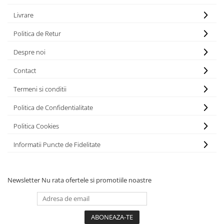
Bocanci
Livrare
Bocanci outdoor
Politica de Retur
Bocanci de lucru O1
Bocanci de protecție OB
Despre noi
Bocanci de lucru O2
Contact
Bocanci de protecție S1
Termeni si conditii
Bocanci de protecție S1P
Bocanci de protecție S2
Politica de Confidentialitate
Bocanci de protecție S3
Politica Cookies
Cizme
Informatii Puncte de Fidelitate
Cizme outdoor
Cizme de lucru OB
Cizme de lucru O4/O5
Newsletter
Nu rata ofertele si promotiile noastre
Cizme de protecție S3
Cizme de protecție S4
Cizme de protecție S5
Cizme electroizolante