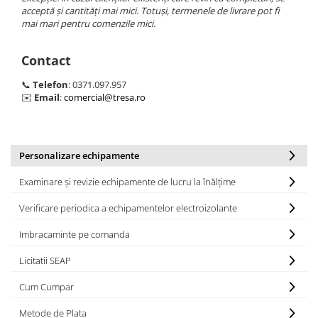
acceptă și cantități mai mici. Totuși, termenele de livrare pot fi
Cagule | Capisoane Ignifuge
mai mari pentru comenzile mici.
Costume | Combinezoane Ignifuge
Jachete| Bluze Ignifuge
Contact
Mânecuțe Ignifuge
📞
Telefon
: 0371.097.957
Pantaloni Ignifugi
✉️
Email
:
comercial@tresa.ro
Sorturi ignifuge
ÎNCĂLȚĂMINTE
Pantofi
Personalizare echipamente
Pantofi outdoor
Examinare și revizie echipamente de lucru la înălțime
Pantofi de lucru O1
Pantofi de lucru O2
Verificare periodica a echipamentelor electroizolante
Pantofi de protecție S1
Imbracaminte pe comanda
Pantofi de protecție OB
Pantofi de protecție SB
Licitatii SEAP
Pantofi de protecție S1P
Cum Cumpar
Pantofi de protecție S2
Metode de Plata
Pantofi de protecție S3