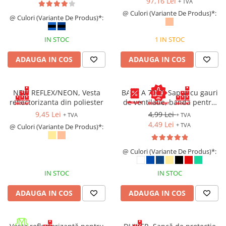
97,16 Lei
+ TVA
Saboți și papuci
@ Culori (Variante De Produs)*:
@ Culori (Variante De Produs)*:
Saboți și papuci de uz general
IN STOC
1 IN STOC
Saboți de lucru O1
Saboți de protecție OB
ADAUGA IN COS
ADAUGA IN COS
Saboți de protecție SB
Sandale
NEW REFLEX/NEON, Vesta
BASICA 7000, Sapca cu gauri
Sandale de protecție OB
reflectorizanta din poliester
de ventilatie, banda pentru
Sandale de lucru O1
transpiratie si prindere cu
9,45 Lei
4,99 Lei
+ TVA
+ TVA
arici
Sandale de protecție SB
4,49 Lei
+ TVA
@ Culori (Variante De Produs)*:
Sandale de protecție S1
Sandale de protecție S1P
@ Culori (Variante De Produs)*:
Accesorii încălțăminte
IN STOC
IN STOC
PROTECȚIA MÂINILOR
Mănuși de protecție
ADAUGA IN COS
ADAUGA IN COS
Protecție mecanică
Protecție tăiere