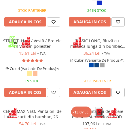
Bocanci
STOC PARTENER
24 IN STOC
Bocanci outdoor
ADAUGA IN COS
ADAUGA IN COS
Bocanci de lucru O1
Bocanci de protecție OB
Bocanci de lucru O2
STRAPIT, Ham / Vestă / Bretele
CLASIC LONG, Bluză cu
Bocanci de protecție S1
HI-VIS din poliester
mânecă lungă din bumbac,
150 g/mp
Bocanci de protecție S1P
15,61 Lei
36,24 Lei
+ TVA
+ TVA
Bocanci de protecție S2
@ Culori (Variante De Produs)*:
Bocanci de protecție S3
@ Culori (Variante De Produs)*:
Cizme
IN STOC
STOC PARTENER
Cizme outdoor
Cizme de lucru OB
ADAUGA IN COS
ADAUGA IN COS
Cizme de lucru O4/O5
Cizme de protecție S3
CERVA MAX NEO, Pantaloni de
HYDRA, Pantaloni de ploaie
-13.07 LEI
Cizme de protecție S4
lucru scurți din bumbac, 260
din poliester Oxford 300D
Cizme de protecție S5
g/mp
54,70 Lei
107,96 Lei
+ TVA
+ TVA
Cizme electroizolante