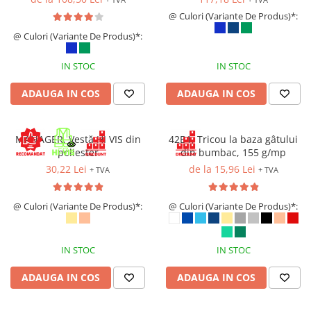
Îmbrăcăminte IMPERMEABILĂ
@ Culori (Variante De Produs)*:
Costume | Combinezoane
@ Culori (Variante De Produs)*:
Impermeabile
Pantaloni Impermeabili
IN STOC
IN STOC
Pelerine | Jachete Impermeabile
Imbracaminte TERMOIZOLANTĂ
ADAUGA IN COS
ADAUGA IN COS
Jachete Termoizolante
Pantaloni Termoizolanti
MANAGER, Vestă HI VIS din
42B1, Tricou la baza gâtului
Costume | Combinezoane
poliester
din bumbac, 155 g/mp
Termoizolante
30,22 Lei
de la 15,96 Lei
+ TVA
+ TVA
Veste Termoizolante
Îmbrăcăminte REFLECTORIZANTĂ
@ Culori (Variante De Produs)*:
@ Culori (Variante De Produs)*:
(HI-VIS)
Jachete reflectorizante (HI-VIS)
IN STOC
IN STOC
Pantaloni si salopete reflectorizante
(HI-VIS)
ADAUGA IN COS
ADAUGA IN COS
Costume reflectorizante (HI-VIS)
Combinezoane Reflectorizante (HI-