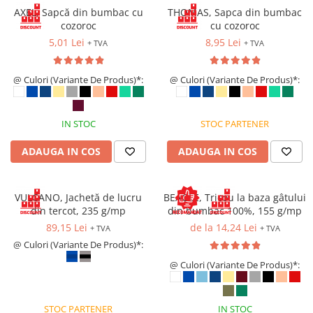
VIS)
AXEL, Sapcă din bumbac cu
THOMAS, Sapca din bumbac
Veste reflectorizante (HI-VIS)
cozoroc
cu cozoroc
Tricouri si bluze reflectorizante (HI-
5,01 Lei
8,95 Lei
+ TVA
+ TVA
VIS)
Fesuri, capisoane si sepci
@ Culori (Variante De Produs)*:
@ Culori (Variante De Produs)*:
reflectorizante (HI-VIS)
Accesorii reflectorizante (HI-VIS)
Îmbrăcăminte ANTICHIMICĂ |
IN STOC
STOC PARTENER
MULTIRISC
ADAUGA IN COS
ADAUGA IN COS
Costume | Combinezoane
Antichimice | Multirisc
Halate | Sorturi Antichimice |
VULCANO, Jachetă de lucru
BEAGLE, Tricou la baza gâtului
Multirisc
din tercot, 235 g/mp
din bumbac 100%, 155 g/mp
Jachete | Bluze Antichimice |
89,15 Lei
de la 14,24 Lei
+ TVA
+ TVA
Multirisc
@ Culori (Variante De Produs)*:
Pantaloni Antichimici | Multirisc
@ Culori (Variante De Produs)*:
Îmbrăcăminte IGNIFUGĂ (ANTI-
FLACĂRĂ)
STOC PARTENER
IN STOC
Jambiere Ignifuge