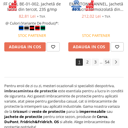
FF CARL BE-01-002, Jachetă de
EMERTON FLANNEL, Jachetă
PROTECȚIE AUDITIVĂ
lucru din tercot, 235 g/mp
de lucru termoizolată din
Antifoane externe
bumbac si poliester, 270 g/mp
82,81 Lei
212,02 Lei
+ TVA
+ TVA
@ Culori (Variante De Produs)*:
Antifoane externe clasice
Antifoane externe cu prindere pe
STOC PARTENER
STOC PARTENER
casca de protecție
Antifoane interne
ADAUGA IN COS
ADAUGA IN COS
Antifoane interne de unică
folosință
1
2
3
54
...
Antifoane interne reutilizabile
Antifoane interne cu fir
PROTECȚIE RESPIRATORIE
Pentru eroii de zi cu zi, mesteri ocazionali si specialisti deopotriva,
Protecție respiratorie de unică
imbracamintea de protectie
este esentiala pentru a lucra in conditii
folosință
de siguranta. Aici gasesti imbracaminte de protectie pentru aplicatii
variate, atat piese pentru garderoba casual, cat si imbracaminte de
Măști integrale reutilizabile
protectie la intemperii sau aplicatii industriale. Gama noastra variaza
de la
tricouri
si
veste de protectie
pana la
impermeabile
sau
Semi-măști reutilizabile
jachete de protectie
pentru orice sezon, produse de
Cerva
,
Filtre
DuPont
,
Fridrich&Fridrich
,
OS
si altele. Alege imbracamintea de
protectie potrivita!