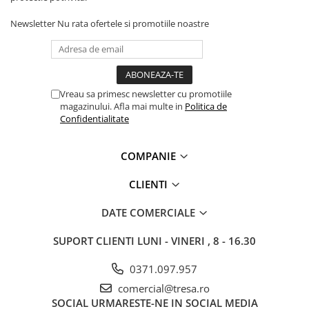
Accesorii protectie respiratorie
Newsletter
Nu rata ofertele si promotiile noastre
LUCRU LA ÎNĂLȚIME
Centuri și hamuri
Mijloace de legatură și
absorbitoare de energie
Vreau sa primesc newsletter cu promotiile
Dispozitive de ancorare și
magazinului. Afla mai multe in
Politica de
conectare
Confidentialitate
Sisteme de oprire a căderii
COMPANIE
Căsti și accesorii
Sisteme stationare | Linia vietii
CLIENTI
Seturi și kituri complete
DATE COMERCIALE
Dispozitive de salvare
SUPORT CLIENTI
LUNI - VINERI , 8 - 16.30
Servicii verificare echipamente
ARTICOLE TEHNICE SI PRIM AJUTOR
0371.097.957
DETECTIE SI SEMNALIZARE
comercial@tresa.ro
UNICĂ FOLOSINȚĂ
SOCIAL
URMARESTE-NE IN SOCIAL MEDIA