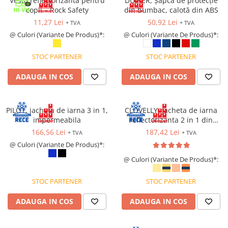
Vesta reflectorizantă pentru
DUIKER, Șapcă de protecție
Protecție chimică si biologică
copii – Rock Safety
din bumbac, calotă din ABS
Protecție sudură
11,27 Lei
50,92 Lei
+ TVA
+ TVA
Protecție termică (căldură)
@ Culori (Variante De Produs)*:
@ Culori (Variante De Produs)*:
Protecție termică (frig)
STOC PARTENER
STOC PARTENER
Anti-vibrații
Protecție descărcări electrostatice
ADAUGA IN COS
ADAUGA IN COS
(ESD)
Electroizolante
Protecție specială
PILOT, jacheta de iarna 3 in 1,
CLOVELLY, Jacheta de iarna
impermeabila
reflectorizanta 2 in 1 din
Riscuri minime
poliester 300D Oxford si PU
166,56 Lei
187,42 Lei
+ TVA
+ TVA
Mânecuțe (Cotiere)
@ Culori (Variante De Produs)*:
Accesorii
@ Culori (Variante De Produs)*:
CĂȘTI DE PROTECȚIE
PROTECȚIA OCHILOR
STOC PARTENER
STOC PARTENER
Ochelari de protecție
ADAUGA IN COS
ADAUGA IN COS
Măști și geamuri de sudură
Viziere