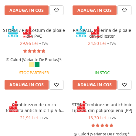
Cagule | Capisoane Ignifuge
ADAUGA IN COS
ADAUGA IN COS
Costume | Combinezoane Ignifuge
Jachete| Bluze Ignifuge
STORM / RY, Costum de ploaie
Mânecuțe Ignifuge
RAINFALL, Pelerina de ploaie
din PVC
din poliester
Pantaloni Ignifugi
29,96 Lei
24,50 Lei
+ TVA
+ TVA
Sorturi ignifuge
ÎNCĂLȚĂMINTE
@ Culori (Variante De Produs)*:
Pantofi
Pantofi outdoor
STOC PARTENER
IN STOC
Pantofi de lucru O1
ADAUGA IN COS
ADAUGA IN COS
Pantofi de lucru O2
Pantofi de protecție S1
Pantofi de protecție OB
Combinezon de unica
ST30, Combinezon antichimic
folosinta antichimic Tip 5-6,
Tip 5-6, din polipropilena [PP]
Pantofi de protecție SB
din polipropilena [PP], cu
21,91 Lei
13,30 Lei
Pantofi de protecție S1P
+ TVA
+ TVA
inchidere prin fermoar
Pantofi de protecție S2
@ Culori (Variante De Produs)*:
Pantofi de protecție S3