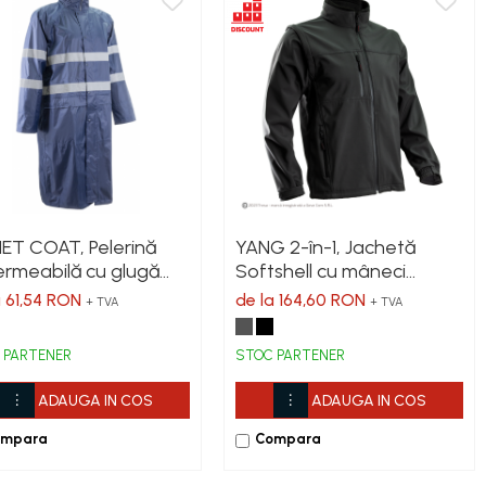
ET COAT, Pelerină
YANG 2-în-1, Jachetă
rmeabilă cu glugă
Softshell cu mâneci
rporată, din poliester
detașabile, 310 g/mp,
a 61,54 RON
de la 164,60 RON
+ TVA
+ TVA
VC, 200 g/mp, benzi
impermeabilitate 8.000
ectorizante, lungime
mm
 PARTENER
STOC PARTENER
 cm
ADAUGA IN COS
ADAUGA IN COS
ompara
Compara