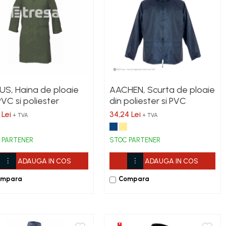
S, Haina de ploaie
AACHEN, Scurta de ploaie
PVC si poliester
din poliester si PVC
 Lei
34,24 Lei
+ TVA
+ TVA
 PARTENER
STOC PARTENER
ADAUGA IN COS
ADAUGA IN COS
ompara
Compara