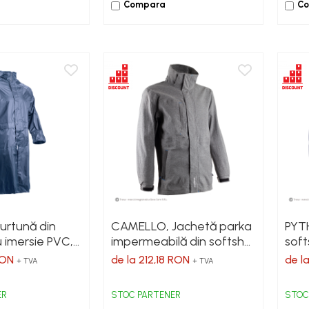
Compara
C
urtună din
CAMELLO, Jachetă parka
PYT
u imersie PVC,
impermeabilă din softshell
soft
 g/mp
cu 2 straturi, membrană
poli
 RON
de la 212,18 RON
de la
+ TVA
+ TVA
PU și căptușeală din plasă,
mem
180 g/mp
Graf
ER
STOC PARTENER
STOC