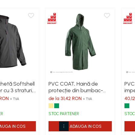
chetă Softshell
PVC COAT, Haină de
PVC
r cu 3 straturi,
protecție din bumbac-
impe
poliester, acoperire dublă
bumb
5 RON
de la 31,42 RON
40,1
+ TVA
+ TVA
litate 8.000
cu PVC, cusături termo-
imer
sudate, 415 g/mp
ter
ER
STOC PARTENER
STOC
AUGA IN COS
ADAUGA IN COS