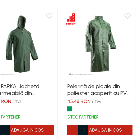
 PARKA, Jachetă
Pelerină de ploaie din
rmeabilă din
poliester acoperit cu PVC,
ac-poliester, dublu
185 g/mp
2 RON
45,48 RON
+ TVA
+ TVA
sat cu PVC, cusături
mo-sudate, 415 g/mp
 PARTENER
STOC PARTENER
ADAUGA IN COS
ADAUGA IN COS