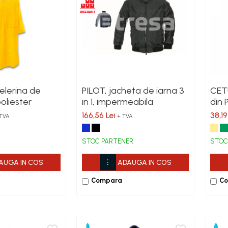
elerina de
PILOT, jacheta de iarna 3
CETU
poliester
in 1, impermeabila
din 
166,56 Lei
38,19
TVA
+ TVA
STOC PARTENER
STOC
AUGA IN COS
ADAUGA IN COS
Compara
C