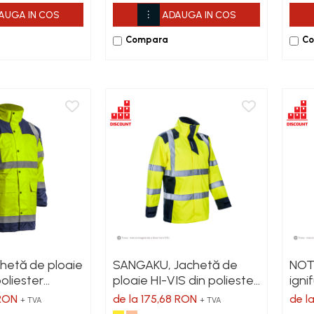
AUGA IN COS
ADAUGA IN COS
Compara
C
hetă de ploaie
SANGAKU, Jachetă de
NOTT
poliester
ploaie HI-VIS din poliester
igni
D, cu
ripstop Oxford 300D,
poli
 RON
de la 175,68 RON
de l
+ TVA
+ TVA
din plasă 75
căptușeală din plasă 75
căpt