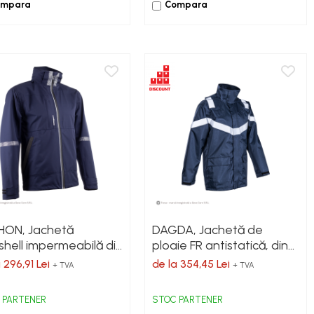
ompara
Compara
HON, Jachetă
DAGDA, Jachetă de
shell impermeabilă din
ploaie FR antistatică, din
ester reciclat,
poliester Oxford 250
 296,91 Lei
de la 354,45 Lei
+ TVA
+ TVA
brană PU și imprimeu
g/mp, căptușeală
en, 170 g/mp
bumbac 160 g/mp
 PARTENER
STOC PARTENER