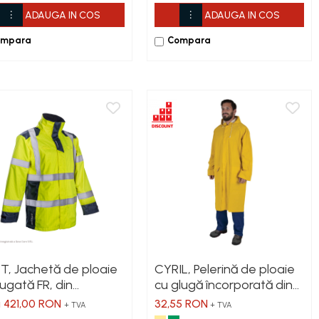
ADAUGA IN COS
ADAUGA IN COS
ompara
Compara
, Jachetă de ploaie
CYRIL, Pelerină de ploaie
fugată FR, din
cu glugă încorporată din
ester Oxford 300D cu
PVC și poliester, grosime
a 421,00 RON
32,55 RON
+ TVA
+ TVA
ușeală FR din
0,28 mm, lungime 120 cm