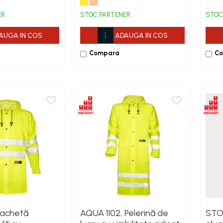
g/mp
bum
ER
STOC PARTENER
STOC
AUGA IN COS
ADAUGA IN COS
Compara
C
Jachetă
AQUA 1102, Pelerină de
STOR