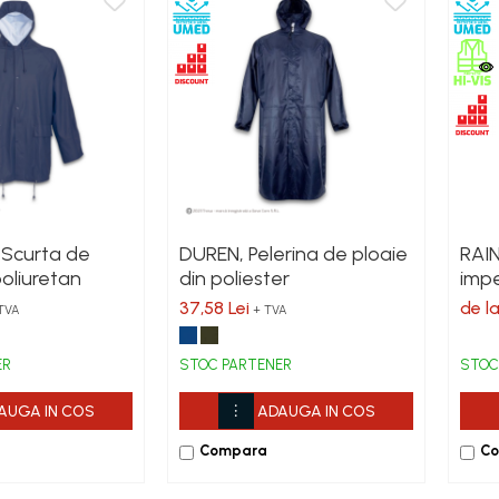
Scurta de
DUREN, Pelerina de ploaie
RAIN
poliuretan
din poliester
impe
înco
37,58 Lei
de l
TVA
+ TVA
cu P
refl
ER
STOC PARTENER
STOC
120
AUGA IN COS
ADAUGA IN COS
Compara
C