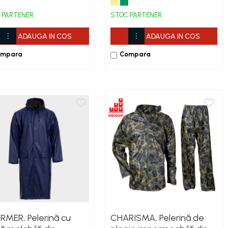
bac, 250 g/mp
 PARTENER
STOC PARTENER
ADAUGA IN COS
ADAUGA IN COS
ompara
Compara
MER, Pelerină cu
CHARISMA, Pelerină de