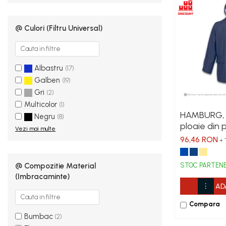
Combinezoane Reflectorizante (HI-
VIS)
@ Culori (Filtru Universal)
Veste reflectorizante (HI-VIS)
Tricouri si bluze reflectorizante (HI-
VIS)
Albastru
(17)
Fesuri, capisoane si sepci
reflectorizante (HI-VIS)
Galben
(19)
Gri
Accesorii reflectorizante (HI-VIS)
(2)
Multicolor
(1)
Îmbrăcăminte ANTICHIMICĂ |
HAMBURG, 
Negru
MULTIRISC
(8)
ploaie din 
Vezi mai multe
Costume | Combinezoane
96,46 RON
+ 
Antichimice | Multirisc
Halate | Sorturi Antichimice | Multirisc
@ Compozitie Material
STOC PARTEN
Jachete | Bluze Antichimice | Multirisc
(Imbracaminte)
Pantaloni Antichimici | Multirisc
AD
Îmbrăcăminte IGNIFUGĂ
Compara
(ANTI-FLACĂRĂ)
Bumbac
(2)
Jambiere Ignifuge