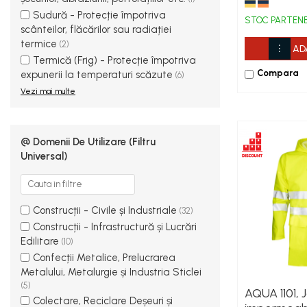
Protecție tăiere
g/mp
Sudură - Protecție împotriva
Protecție chimică si biologică
STOC PARTEN
scânteilor, flăcărilor sau radiației
Protecție sudură
termice
(2)
AD
Protecție termică (căldură)
Termică (Frig) - Protecție împotriva
Protecție termică (frig)
Compara
expunerii la temperaturi scăzute
(6)
Anti-vibrații
Vezi mai multe
Protecție descărcări electrostatice
(ESD)
Electroizolante
@ Domenii De Utilizare (Filtru
Universal)
Protecție specială
Riscuri minime
Mânecuțe (Cotiere)
Construcții - Civile și Industriale
(32)
Accesorii
Construcții - Infrastructură și Lucrări
CĂȘTI DE PROTECȚIE
Edilitare
(10)
PROTECȚIA OCHILOR
Confecții Metalice, Prelucrarea
Metalului, Metalurgie și Industria Sticlei
Ochelari de protecție
(5)
AQUA 1101, 
Măști și geamuri de sudură
Colectare, Reciclare Deșeuri și