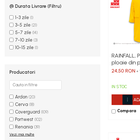
Îmbrăcăminte IMPERMEABILĂ
@ Durata Livrare (filtru)
Costume | Combinezoane
1-3 zile
Impermeabile
(1)
3-5 zile
(21)
Pantaloni Impermeabili
5-7 zile
(14)
Pelerine | Jachete Impermeabile
7-10 zile
(3)
Imbracaminte
10-15 zile
(1)
TERMOIZOLANTĂ
RAINFALL, P
Jachete Termoizolante
ploaie din 
Pantaloni Termoizolanti
24,50 RON
Producatori
+ 
Costume | Combinezoane
Termoizolante
IN STOC
Veste Termoizolante
Ardon
(20)
Îmbrăcăminte
AD
Cerva
(18)
REFLECTORIZANTĂ (HI-VIS)
Compara
Coverguard
(109)
Jachete reflectorizante (HI-VIS)
Portwest
(102)
Pantaloni si salopete reflectorizante
Renania
(39)
(HI-VIS)
Vezi mai multe
Costume reflectorizante (HI-VIS)