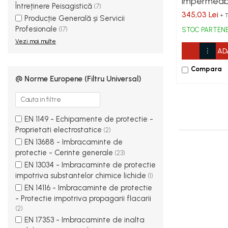
impermeabi
Întreținere Peisagistică
(7)
Viziere
vizibilitate 
345,03 Lei
+ 
Producție Generală și Servicii
Plavitex, g
PROTECȚIE AUDITIVĂ
Profesionale
(17)
STOC PARTEN
fluorescent
Antifoane externe
Vezi mai multe
dublu suda
AD
Antifoane externe clasice
Antifoane externe cu prindere pe
Compara
casca de protecție
@ Norme Europene (Filtru Universal)
Antifoane interne
Antifoane interne de unică folosință
EN 1149 - Echipamente de protectie -
Antifoane interne reutilizabile
Proprietati electrostatice
(2)
Antifoane interne cu fir
EN 13688 - Imbracaminte de
PROTECȚIE RESPIRATORIE
protectie - Cerinte generale
(23)
Protecție respiratorie de unică
EN 13034 - Imbracaminte de protectie
folosință
impotriva substantelor chimice lichide
(1)
EN 14116 - Imbracaminte de protectie
Măști integrale reutilizabile
- Protectie impotriva propagarii flacarii
Semi-măști reutilizabile
(2)
EN 17353 - Imbracaminte de inalta
Filtre