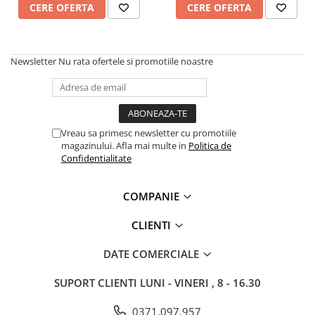
CERE OFERTA
CERE OFERTA
Costume | Combinezoane Ignifuge
Jachete| Bluze Ignifuge
Mânecuțe Ignifuge
Newsletter
Nu rata ofertele si promotiile noastre
Pantaloni Ignifugi
Sorturi ignifuge
Vreau sa primesc newsletter cu promotiile
magazinului. Afla mai multe in
Politica de
Confidentialitate
COMPANIE
CLIENTI
DATE COMERCIALE
SUPORT CLIENTI
LUNI - VINERI , 8 - 16.30
0371.097.957