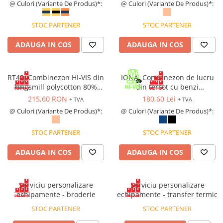
Saboți de protecție OB
@ Culori (Variante De Produs)*:
@ Culori (Variante De Produs)*:
carbon, 280 g/mp
Tricouri si bluze reflectorizante (HI-
Saboți de protecție SB
VIS)
STOC PARTENER
STOC PARTENER
Sandale
Fesuri, capisoane si sepci
Sandale de protecție OB
reflectorizante (HI-VIS)
ADAUGA IN COS
ADAUGA IN COS
Sandale de lucru O1
Accesorii reflectorizante (HI-VIS)
Sandale de protecție SB
Îmbrăcăminte ANTICHIMICĂ |
RT42, Combinezon HI-VIS din
IONA, Combinezon de lucru
MULTIRISC
Sandale de protecție S1
kingsmill polycotton 80%
din tercot cu benzi
Sandale de protecție S1P
Costume | Combinezoane
poliester, 20% bumbac, 280
reflectorizante, 245 g/mp
215,60 RON
180,60 Lei
+ TVA
+ TVA
Antichimice | Multirisc
g/mp
Accesorii încălțăminte
@ Culori (Variante De Produs)*:
@ Culori (Variante De Produs)*:
Halate | Sorturi Antichimice |
Multirisc
STOC PARTENER
STOC PARTENER
Jachete | Bluze Antichimice |
Multirisc
ADAUGA IN COS
ADAUGA IN COS
Pantaloni Antichimici | Multirisc
Îmbrăcăminte IGNIFUGĂ (ANTI-
Serviciu personalizare
Serviciu personalizare
FLACĂRĂ)
echipamente - broderie
echipamente - transfer termic
Jambiere Ignifuge
STOC PARTENER
STOC PARTENER
Cagule | Capisoane Ignifuge