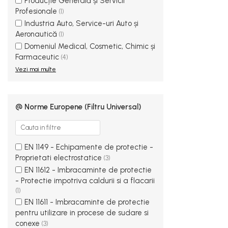
Producție Generală și Servicii
Cizme electroizolante
Profesionale
(1)
Saboți și papuci
Industria Auto, Service-uri Auto și
Saboți și papuci de uz general
Aeronautică
(1)
Saboți de lucru O1
Domeniul Medical, Cosmetic, Chimic și
Farmaceutic
(4)
Saboți de protecție OB
Vezi mai multe
Saboți de protecție SB
Sandale
Sandale de protecție OB
@ Norme Europene (Filtru Universal)
Sandale de lucru O1
Sandale de protecție SB
Sandale de protecție S1
EN 1149 - Echipamente de protectie -
Sandale de protecție S1P
Proprietati electrostatice
(3)
Accesorii încălțăminte
EN 11612 - Imbracaminte de protectie
- Protectie impotriva caldurii si a flacarii
PROTECȚIA MÂINILOR
(1)
Mănuși de protecție
EN 11611 - Imbracaminte de protectie
pentru utilizare in procese de sudare si
Protecție mecanică
conexe
(3)