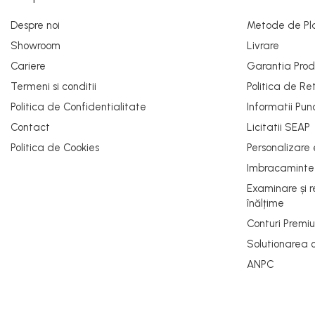
Viziere
Despre noi
Metode de Pl
PROTECȚIE AUDITIVĂ
Showroom
Livrare
Antifoane externe
Cariere
Garantia Prod
Antifoane externe clasice
Termeni si conditii
Politica de Re
Antifoane externe cu prindere pe
Politica de Confidentialitate
Informatii Pun
casca de protecție
Antifoane interne
Contact
Licitatii SEAP
Politica de Cookies
Personalizare
Antifoane interne de unică folosință
Imbracamint
Antifoane interne reutilizabile
Antifoane interne cu fir
Examinare și 
înălțime
PROTECȚIE RESPIRATORIE
Protecție respiratorie de unică
Conturi Premi
folosință
Solutionarea onl
Măști integrale reutilizabile
ANPC
Semi-măști reutilizabile
Filtre