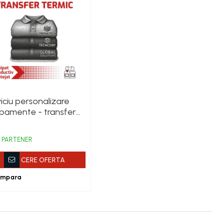
iciu personalizare
pamente - transfer
ic
 PARTENER
CERE OFERTA
ompara