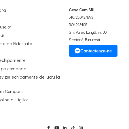
ata
Geve Com SRL
J40/25842/1993
RO4943405
uselor
Str. Valea Lungă, nr. 30
tur
Sector 6, Bucuresti
cte de Fidelitate
Contacteaza-ne
 echipamente
e pe comanda
revizie echipamente de lucru la
um Companii
ine a litigiilor