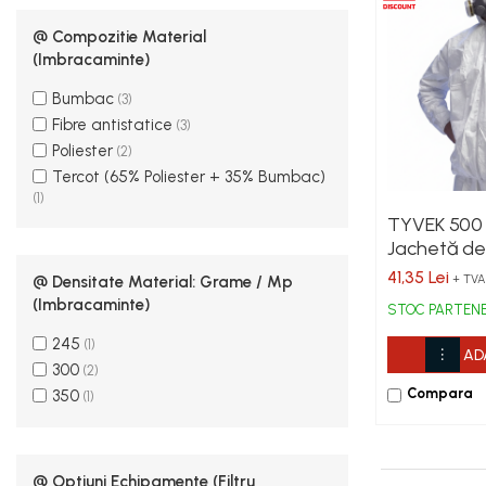
Combinezoane Reflectorizante (HI-
@ Compozitie Material
VIS)
(Imbracaminte)
Veste reflectorizante (HI-VIS)
Bumbac
Tricouri si bluze reflectorizante (HI-
(3)
VIS)
Fibre antistatice
(3)
Fesuri, capisoane si sepci
Poliester
(2)
reflectorizante (HI-VIS)
Tercot (65% Poliester + 35% Bumbac)
Accesorii reflectorizante (HI-VIS)
(1)
TYVEK 500
Îmbrăcăminte ANTICHIMICĂ |
Jachetă de
MULTIRISC
chimică tip 
41,35 Lei
@ Densitate Material: Grame / Mp
+ TVA
Costume | Combinezoane
folosință, d
(Imbracaminte)
Antichimice | Multirisc
STOC PARTEN
tyvek, anti
Halate | Sorturi Antichimice | Multirisc
245
(1)
AD
Jachete | Bluze Antichimice | Multirisc
300
(2)
Pantaloni Antichimici | Multirisc
Compara
350
(1)
Îmbrăcăminte IGNIFUGĂ
(ANTI-FLACĂRĂ)
Jambiere Ignifuge
@ Optiuni Echipamente (Filtru