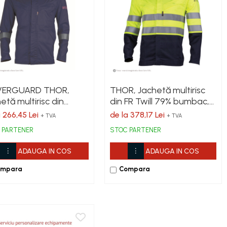
ERGUARD THOR,
THOR, Jachetă multirisc
etă multirisc din
din FR Twill 79% bumbac,
bac/poliester 300
20% poliester, 1%
a 266,45 Lei
de la 378,17 Lei
+ TVA
+ TVA
p
antistatic, 300 g/mp
 PARTENER
STOC PARTENER
ADAUGA IN COS
ADAUGA IN COS
ompara
Compara