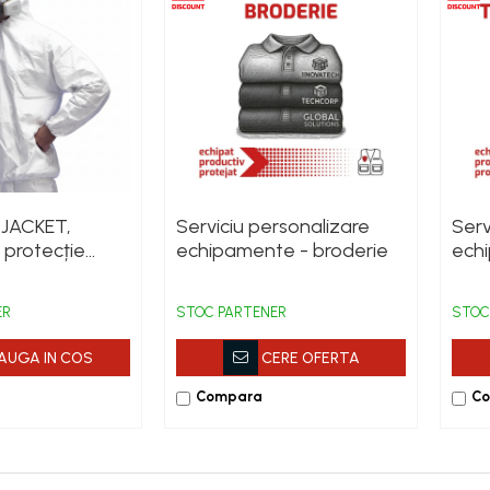
 JACKET,
Serviciu personalizare
Serv
 protecție
echipamente - broderie
echi
PB 6, de unică
term
in polietilenă
ER
STOC PARTENER
STOC
statică
AUGA IN COS
CERE OFERTA
Compara
C