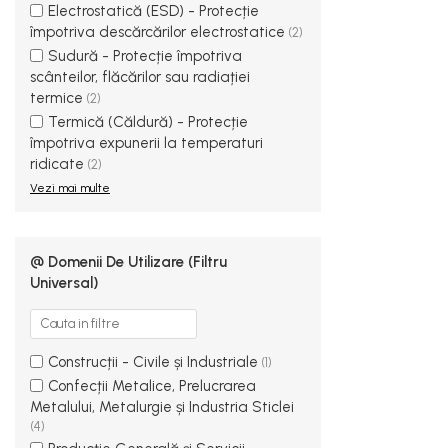
Electrostatică (ESD) - Protecție
Bocanci
împotriva descărcărilor electrostatice
(2)
Bocanci outdoor
Sudură - Protecție împotriva
scânteilor, flăcărilor sau radiației
Bocanci de lucru O1
termice
(2)
Bocanci de protecție OB
Termică (Căldură) - Protecție
Bocanci de lucru O2
împotriva expunerii la temperaturi
Bocanci de protecție S1
ridicate
(2)
Bocanci de protecție S1P
Vezi mai multe
Bocanci de protecție S2
Bocanci de protecție S3
@ Domenii De Utilizare (Filtru
Cizme
Universal)
Cizme outdoor
Cizme de lucru OB
Cizme de lucru O4/O5
Construcții - Civile și Industriale
(1)
Cizme de protecție S3
Confecții Metalice, Prelucrarea
Cizme de protecție S4
Metalului, Metalurgie și Industria Sticlei
Cizme de protecție S5
(4)