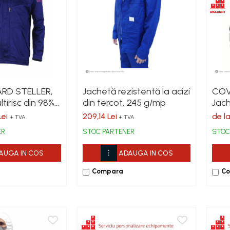
RD STELLER,
Jachetă rezistentă la acizi
COV
tirisc din 98%
din tercot, 245 g/mp
Jach
% fibră
bum
Lei
209,14 Lei
de l
+ TVA
+ TVA
, 350 g/mp
g/m
ER
STOC PARTENER
STOC
AUGA IN COS
ADAUGA IN COS
Compara
C