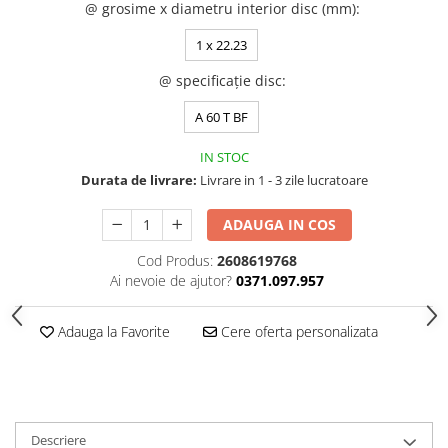
VIS)
@ grosime x diametru interior disc (mm)
:
Veste reflectorizante (HI-VIS)
1 x 22.23
Tricouri si bluze reflectorizante (HI-
VIS)
@ specificație disc
:
Fesuri, capisoane si sepci
A 60 T BF
reflectorizante (HI-VIS)
Accesorii reflectorizante (HI-VIS)
IN STOC
Îmbrăcăminte ANTICHIMICĂ |
Durata de livrare:
Livrare in 1 - 3 zile lucratoare
MULTIRISC
ADAUGA IN COS
Costume | Combinezoane
Antichimice | Multirisc
Cod Produs:
2608619768
Halate | Sorturi Antichimice |
Ai nevoie de ajutor?
0371.097.957
Multirisc
Jachete | Bluze Antichimice |
Adauga la Favorite
Cere oferta personalizata
Multirisc
Pantaloni Antichimici | Multirisc
Îmbrăcăminte IGNIFUGĂ (ANTI-
FLACĂRĂ)
Descriere
Jambiere Ignifuge