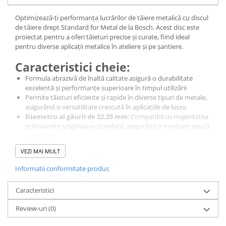
Cagule | Capisoane Ignifuge
Optimizează-ți performanța lucrărilor de tăiere metalică cu discul
Costume | Combinezoane Ignifuge
de tăiere drept Standard for Metal de la Bosch. Acest disc este
Jachete| Bluze Ignifuge
proiectat pentru a oferi tăieturi precise și curate, fiind ideal
pentru diverse aplicații metalice în ateliere și pe șantiere.
Mânecuțe Ignifuge
Pantaloni Ignifugi
Caracteristici cheie:
Sorturi ignifuge
Formula abrazivă de înaltă calitate asigură o durabilitate
excelentă și performanțe superioare în timpul utilizării
ÎNCĂLȚĂMINTE
Permite tăieturi eficiente și rapide în diverse tipuri de metale,
Pantofi
asigurând o versatilitate crescută în aplicațiile de lucru
Diametru al găurii de 22,23 mm
: Compatibil cu majoritatea
Pantofi outdoor
polizoarelor unghiulare standard, asigurând o montare sigură
Pantofi de lucru O1
și rapidă.
Pantofi de lucru O2
VEZI MAI MULT
Utilizare:
Pantofi de protecție S1
Informatii conformitate produs
Pantofi de protecție OB
Discul de tăiere drept Standard for Metal este perfect pentru
tăierea oțelului și a altor metale, fiind potrivit pentru diverse
Pantofi de protecție SB
aplicații industriale și meșteșugărești. Este alegerea ideală pentru
Caracteristici
Pantofi de protecție S1P
cei care caută un echilibru între performanță și cost, oferind
Review-uri
(0)
rezultate profesionale la fiecare utilizare.
Pantofi de protecție S2
Alege discul de tăiere drept Standard for Metal de la Bosch
Pantofi de protecție S3