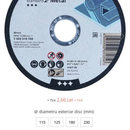
Îmbrăcăminte IMPERMEABILĂ
Costume | Combinezoane
Impermeabile
Pantaloni Impermeabili
Pelerine | Jachete Impermeabile
Imbracaminte TERMOIZOLANTĂ
Jachete Termoizolante
Pantaloni Termoizolanti
Costume | Combinezoane
Termoizolante
Veste Termoizolante
Îmbrăcăminte REFLECTORIZANTĂ
(HI-VIS)
Jachete reflectorizante (HI-VIS)
2,66 Lei
+ TVA
+ TVA
Pantaloni si salopete reflectorizante
(HI-VIS)
@ diametru exterior disc (mm)
:
Costume reflectorizante (HI-VIS)
115
125
180
230
Combinezoane Reflectorizante (HI-