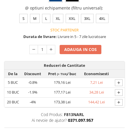
VIS)
@ optiuni echipamente (filtru universal)
:
Veste reflectorizante (HI-VIS)
Tricouri si bluze reflectorizante (HI-
S
M
L
XL
XXL
3XL
4XL
VIS)
STOC PARTENER
Fesuri, capisoane si sepci
reflectorizante (HI-VIS)
Durata de livrare:
Livrare in 5 - 7 zile lucratoare
Accesorii reflectorizante (HI-VIS)
ADAUGA IN COS
Îmbrăcăminte ANTICHIMICĂ |
MULTIRISC
Reduceri de Cantitate
Costume | Combinezoane
Antichimice | Multirisc
De la
Discount
Pret
/ buc
Economisesti
(+ TVA)
Halate | Sorturi Antichimice |
+
5
BUC
-0.8%
179,16 Lei
7,21 Lei
Multirisc
+
Jachete | Bluze Antichimice |
10
BUC
-1.9%
177,17 Lei
34,28 Lei
Multirisc
+
20
BUC
-4%
173,38 Lei
144,42 Lei
Pantaloni Antichimici | Multirisc
Îmbrăcăminte IGNIFUGĂ (ANTI-
Cod Produs:
F813NARL
FLACĂRĂ)
Ai nevoie de ajutor?
0371.097.957
Jambiere Ignifuge