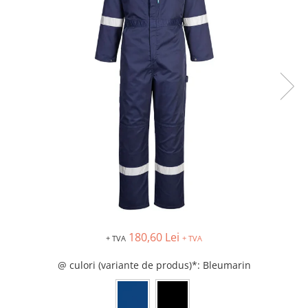
Îmbrăcăminte IMPERMEABILĂ
Costume | Combinezoane
Impermeabile
Pantaloni Impermeabili
Pelerine | Jachete Impermeabile
Imbracaminte TERMOIZOLANTĂ
Jachete Termoizolante
Pantaloni Termoizolanti
Costume | Combinezoane
Termoizolante
Veste Termoizolante
Îmbrăcăminte REFLECTORIZANTĂ
(HI-VIS)
Jachete reflectorizante (HI-VIS)
180,60 Lei
+ TVA
+ TVA
Pantaloni si salopete reflectorizante
(HI-VIS)
@ culori (variante de produs)*
: Bleumarin
Costume reflectorizante (HI-VIS)
Combinezoane Reflectorizante (HI-