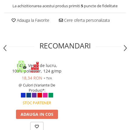
La achizitionarea acestui produs primiti
5
puncte de fidelitate
Cagule | Capisoane Ignifuge
Costume | Combinezoane Ignifuge
Adauga la Favorite
Cere oferta personalizata
Jachete| Bluze Ignifuge
Mânecuțe Ignifuge
Pantaloni Ignifugi
RECOMANDARI
Sorturi ignifuge
ÎNCĂLȚĂMINTE
Pantofi
F474, Vestă de lucru,
Pantofi outdoor
100% poliester, 124 g/mp
Pantofi de lucru O1
18,34 RON
+ TVA
Pantofi de lucru O2
@ Culori (Variante De
Produs)*:
Pantofi de protecție S1
Pantofi de protecție OB
STOC PARTENER
Pantofi de protecție SB
Pantofi de protecție S1P
ADAUGA IN COS
Pantofi de protecție S2
Pantofi de protecție S3