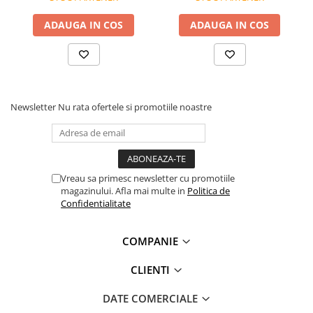
afisare, fara a anunta in prealabil. Toate promotiile prezente in site
Protecție chimică si biologică
sunt valabile in limita stocului disponibil.
ADAUGA IN COS
ADAUGA IN COS
Protecție sudură
Protecție termică (căldură)
Protecție termică (frig)
Anti-vibrații
Protecție descărcări electrostatice
Newsletter
Nu rata ofertele si promotiile noastre
(ESD)
Electroizolante
Protecție specială
Riscuri minime
Vreau sa primesc newsletter cu promotiile
Mânecuțe (Cotiere)
magazinului. Afla mai multe in
Politica de
Confidentialitate
Accesorii
CĂȘTI DE PROTECȚIE
COMPANIE
PROTECȚIA OCHILOR
Ochelari de protecție
CLIENTI
Măști și geamuri de sudură
DATE COMERCIALE
Viziere