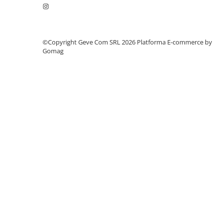
Protecție chimică si biologică
Protecție sudură
Protecție termică (căldură)
©Copyright Geve Com SRL 2026
Platforma E-commerce by
Protecție termică (frig)
Gomag
Anti-vibrații
Protecție descărcări electrostatice
(ESD)
Electroizolante
Protecție specială
Riscuri minime
Mânecuțe (Cotiere)
Accesorii
CĂȘTI DE PROTECȚIE
PROTECȚIA OCHILOR
Ochelari de protecție
Măști și geamuri de sudură
Viziere