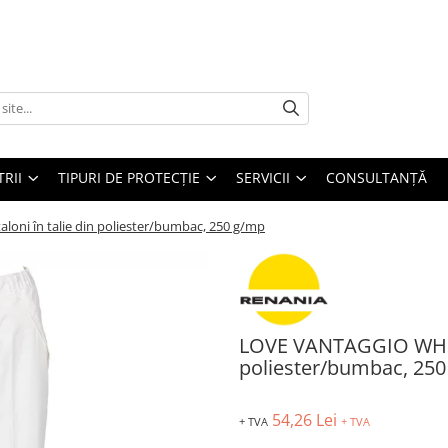
TRII
TIPURI DE PROTECȚIE
SERVICII
CONSULTANŢĂ
ni în talie din poliester/bumbac, 250 g/mp​
LOVE VANTAGGIO WHITE,
poliester/bumbac, 250
54,26 Lei
+ TVA
+ TVA