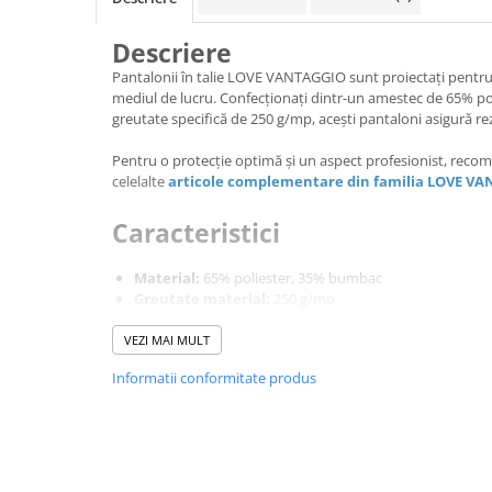
Cagule | Capisoane Ignifuge
Descriere
Costume | Combinezoane Ignifuge
Pantalonii în talie LOVE VANTAGGIO sunt proiectați pentru a
Jachete| Bluze Ignifuge
mediul de lucru. Confecționați dintr-un amestec de 65% po
Mânecuțe Ignifuge
greutate specifică de 250 g/mp, acești pantaloni asigură rezis
Pantaloni Ignifugi
Pentru o protecție optimă și un aspect profesionist, re
Sorturi ignifuge
celelalte
articole complementare din familia LOVE V
ÎNCĂLȚĂMINTE
Pantofi
Caracteristici
Pantofi outdoor
Material:
65% poliester, 35% bumbac
Pantofi de lucru O1
Greutate material:
250 g/mp
Pantofi de lucru O2
Culoare:
Alb
Dimensiuni disponibile:
XS - XXXL
VEZI MAI MULT
Pantofi de protecție S1
Pantofi de protecție OB
Compus din
Informatii conformitate produs
Pantofi de protecție SB
Pantofi de protecție S1P
Buzunare laterale pentru depozitare ușoară
Buzunare la spate pentru un plus de funcționalitate
Pantofi de protecție S2
Buzunar pentru scule pentru acces rapid la unelte
Pantofi de protecție S3