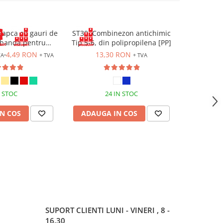
Sapca cu gauri de
ST30, Combinezon antichimic
ECO PANTS,
, banda pentru
Tip 5-6, din polipropilena [PP]
din t
i prindere cu arici
4,49 RON
13,30 RON
26
VA
+ TVA
+ TVA
 STOC
24 IN STOC
ST
N COS
ADAUGA IN COS
ADAUG
SUPORT CLIENTI
LUNI - VINERI , 8 -
16.30