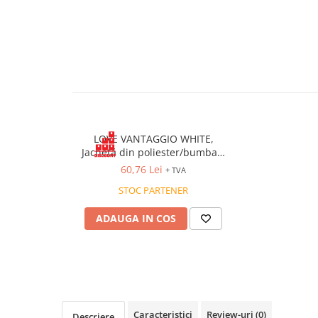
VIS)
Veste reflectorizante (HI-VIS)
Tricouri si bluze reflectorizante (HI-
VIS)
Fesuri, capisoane si sepci
reflectorizante (HI-VIS)
Accesorii reflectorizante (HI-VIS)
Îmbrăcăminte ANTICHIMICĂ |
LOVE VANTAGGIO WHITE,
MULTIRISC
Jachetă din poliester/bumbac,
Costume | Combinezoane
250 g/mp​
60,76 Lei
+ TVA
Antichimice | Multirisc
STOC PARTENER
Halate | Sorturi Antichimice |
Multirisc
ADAUGA IN COS
Jachete | Bluze Antichimice |
Multirisc
Pantaloni Antichimici | Multirisc
Îmbrăcăminte IGNIFUGĂ (ANTI-
FLACĂRĂ)
Caracteristici
Review-uri
(0)
Jambiere Ignifuge
Descriere