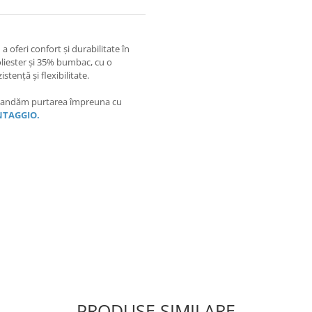
 oferi confort și durabilitate în
liester și 35% bumbac, cu o
tență și flexibilitate.
comandăm purtarea împreuna cu
ANTAGGIO.
PRODUSE SIMILARE