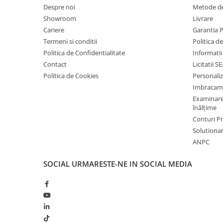
Despre noi
Metode de
Saboți și papuci
Tresa.ro face eforturi permanente pentru a păstra acurateț
Showroom
Livrare
pagină. Rareori acestea pot conține inadvertențe; descrierea
Saboți și papuci de uz general
Cariere
Garantia 
disponibile (imagini, text, etc) fiind cu titlu informativ, făr
Saboți de lucru O1
Termeni si conditii
contractuală din partea Tresa.ro. Prețurile și disponibilita
Politica d
suferi modificări ulterioare, acest lucru fiind influențat de
Politica de Confidentialitate
Informatii
Saboți de protecție OB
prețuri a furnizorilor, disponibilitatea produselor pe stocu
Contact
Licitatii S
Saboți de protecție SB
de aprovizionare. Tresa își rezervă dreptul de a completa e
Politica de Cookies
Personali
corecta eventualele erori în afișare, fără a anunța în preala
Sandale
Imbracam
site sunt valabile în limita stocului disponibil.
Sandale de protecție OB
Examinare 
înălțime
Sandale de lucru O1
Conturi 
Sandale de protecție SB
Solutionare
Sandale de protecție S1
ANPC
Sandale de protecție S1P
Accesorii încălțăminte
SOCIAL
URMARESTE-NE IN SOCIAL MEDIA
PROTECȚIA MÂINILOR
Mănuși de protecție
Protecție mecanică
Protecție tăiere