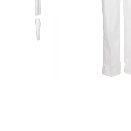
Îmbrăcăminte IMPERMEABILĂ
Costume | Combinezoane
Impermeabile
Pantaloni Impermeabili
Pelerine | Jachete Impermeabile
Imbracaminte TERMOIZOLANTĂ
Jachete Termoizolante
Pantaloni Termoizolanti
Costume | Combinezoane
Termoizolante
Veste Termoizolante
Îmbrăcăminte REFLECTORIZANTĂ
(HI-VIS)
Jachete reflectorizante (HI-VIS)
Pantaloni si salopete reflectorizante
(HI-VIS)
Costume reflectorizante (HI-VIS)
Combinezoane Reflectorizante (HI-