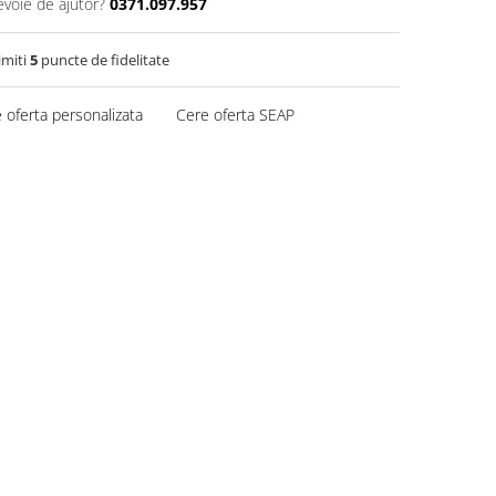
evoie de ajutor?
0371.097.957
imiti
5
puncte de fidelitate
 oferta personalizata
Cere oferta SEAP