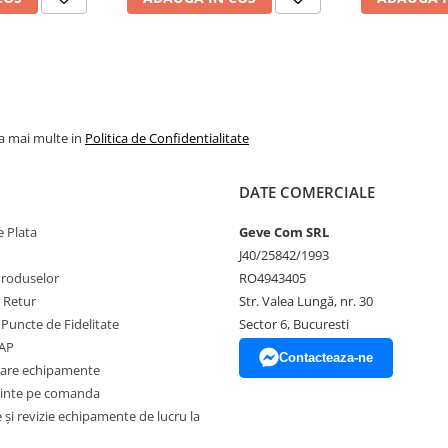
la mai multe in
Politica de Confidentialitate
DATE COMERCIALE
 Plata
Geve Com SRL
J40/25842/1993
Produselor
RO4943405
 expunere directă la soare.
e Retur
Str. Valea Lungă, nr. 30
 Puncte de Fidelitate
Sector 6, Bucuresti
ea informațiilor din această
EAP
 bunurilor sau a serviciilor
Contacteaza-ne
zare echipamente
ă a reprezenta o obligație
tea produselor comercializate pot
inte pe comanda
 factori externi precum politica de
și revizie echipamente de lucru la
l acestora sau costurile adiacente
ventualele omisiuni și de a