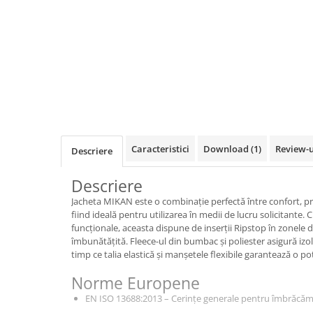
VIS)
Veste reflectorizante (HI-VIS)
Tricouri si bluze reflectorizante (HI-
VIS)
Fesuri, capisoane si sepci
reflectorizante (HI-VIS)
Accesorii reflectorizante (HI-VIS)
Îmbrăcăminte ANTICHIMICĂ |
MULTIRISC
Caracteristici
Download (1)
Review-
Descriere
Costume | Combinezoane
Antichimice | Multirisc
Descriere
Halate | Sorturi Antichimice |
Jacheta MIKAN este o combinație perfectă între confort, pro
Multirisc
fiind ideală pentru utilizarea în medii de lucru solicitante.
Jachete | Bluze Antichimice |
funcționale, aceasta dispune de inserții Ripstop în zonele 
Multirisc
îmbunătățită. Fleece-ul din bumbac și poliester asigură izola
timp ce talia elastică și manșetele flexibile garantează o po
Pantaloni Antichimici | Multirisc
Îmbrăcăminte IGNIFUGĂ (ANTI-
Norme Europene
FLACĂRĂ)
EN ISO 13688:2013 – Cerințe generale pentru îmbrăcăm
Jambiere Ignifuge