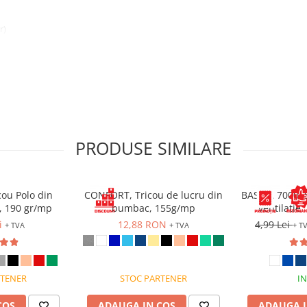
r)
PRODUSE SIMILARE
ou Polo din
CONFORT, Tricou de lucru din
BASICA 7000, 
 190 gr/mp
bumbac, 155g/mp
ventilatie
riva abraziunii
transpiratie s
i
12,88 RON
4,99 Lei
+ TVA
+ TVA
+ T
RTENER
STOC PARTENER
IN
COS
ADAUGA IN COS
ADAUGA I