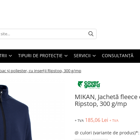
TRII
TIPURI DE PROTECȚIE
SERVICII
CONSULTANŢĂ
c și poliester, cu inserții Ripstop, 300 g/mp
MIKAN, Jachetă fleece d
Ripstop, 300 g/mp
185,06 Lei
+ TVA
+ TVA
@ culori (variante de produs)*