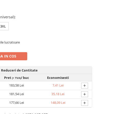
niversal)
:
3XL
zile lucratoare
A IN COS
Reduceri de Cantitate
Pret
/ buc
Economisesti
(+ TVA)
+
183,58 Lei
7,41 Lei
+
181,54 Lei
35,18 Lei
+
177,66 Lei
148,09 Lei