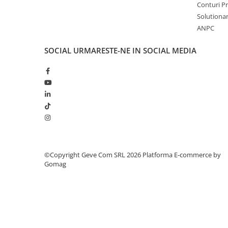
Conturi 
corecta eventuale erori în afișare, fără a anunța în prealabi
Saboți și papuci
Solutionare
site sunt valabile în limita stocului disponibil.
ANPC
Saboți și papuci de uz general
Saboți de lucru O1
SOCIAL
URMARESTE-NE IN SOCIAL MEDIA
Saboți de protecție OB
Saboți de protecție SB
Sandale
Sandale de protecție OB
Sandale de lucru O1
Sandale de protecție SB
Sandale de protecție S1
Sandale de protecție S1P
©Copyright Geve Com SRL 2026
Platforma E-commerce by
Accesorii încălțăminte
Gomag
PROTECȚIA MÂINILOR
Mănuși de protecție
Protecție mecanică
Protecție tăiere