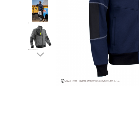
Îmbrăcăminte IMPERMEABILĂ
Costume | Combinezoane
Impermeabile
Pantaloni Impermeabili
Pelerine | Jachete Impermeabile
Imbracaminte TERMOIZOLANTĂ
Jachete Termoizolante
Pantaloni Termoizolanti
Costume | Combinezoane
Termoizolante
Veste Termoizolante
Îmbrăcăminte REFLECTORIZANTĂ
(HI-VIS)
Jachete reflectorizante (HI-VIS)
Pantaloni si salopete reflectorizante
(HI-VIS)
Costume reflectorizante (HI-VIS)
Combinezoane Reflectorizante (HI-