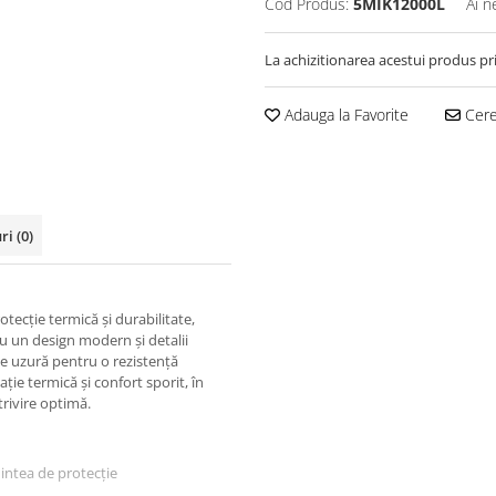
Cod Produs:
5MIK12000L
Ai n
La achizitionarea acestui produs pr
Adauga la Favorite
Cere
uri
(0)
tecție termică și durabilitate,
 Cu un design modern și detalii
de uzură pentru o rezistență
ție termică și confort sporit, în
trivire optimă.
intea de protecție