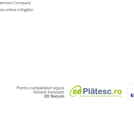
Premium Companii
l. Toate promoțiile prezente în
a online a litigiilor