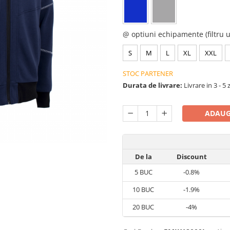
@ optiuni echipamente (filtru u
S
M
L
XL
XXL
STOC PARTENER
Durata de livrare:
Livrare in 3 - 5 
ADAUG
De la
Discount
5
BUC
-0.8%
10
BUC
-1.9%
20
BUC
-4%