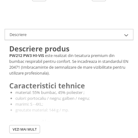
Bocanci
Bocanci outdoor
Bocanci de lucru O1
Bocanci de protecție OB
Descriere
Bocanci de lucru O2
Descriere produs
Bocanci de protecție S1
PW212 PW3 HI-VIS
este realizat din tesatura premium din
Bocanci de protecție S1P
bumbac respirabil pentru confort. Se incadreaza in standardul EN
Bocanci de protecție S2
20471
(Imbracaminte de semnalizare de mare vizibilitate pentru
Bocanci de protecție S3
utilizare profesionala).
Cizme
Caracteristici tehnice
Cizme outdoor
material: 55% bumbac, 45% poliester ;
Cizme de lucru OB
culori: portocaliu / negru; galben / negru;
marimi: S - 4XL;
Cizme de lucru O4/O5
greutate material: 144 g / mp.
Cizme de protecție S3
Compus din
Cizme de protecție S4
Cizme de protecție S5
- guler cu striatii.
VEZI MAI MULT
Cizme electroizolante