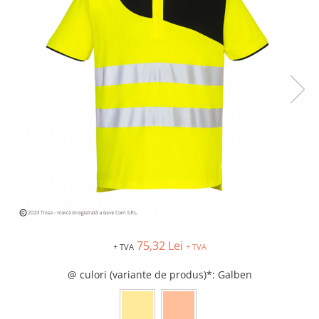
Îmbrăcăminte IMPERMEABILĂ
Costume | Combinezoane
Impermeabile
Pantaloni Impermeabili
Pelerine | Jachete Impermeabile
Imbracaminte TERMOIZOLANTĂ
Jachete Termoizolante
Pantaloni Termoizolanti
Costume | Combinezoane
Termoizolante
Veste Termoizolante
Îmbrăcăminte REFLECTORIZANTĂ
(HI-VIS)
Jachete reflectorizante (HI-VIS)
75,32 Lei
+ TVA
+ TVA
Pantaloni si salopete reflectorizante
(HI-VIS)
@ culori (variante de produs)*
: Galben
Costume reflectorizante (HI-VIS)
Combinezoane Reflectorizante (HI-