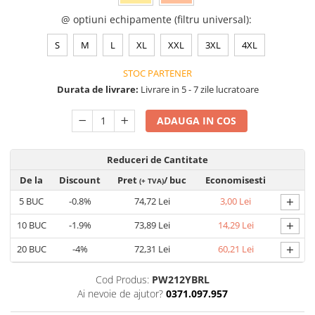
VIS)
@ optiuni echipamente (filtru universal)
:
Veste reflectorizante (HI-VIS)
Tricouri si bluze reflectorizante (HI-
S
M
L
XL
XXL
3XL
4XL
VIS)
STOC PARTENER
Fesuri, capisoane si sepci
reflectorizante (HI-VIS)
Durata de livrare:
Livrare in 5 - 7 zile lucratoare
Accesorii reflectorizante (HI-VIS)
ADAUGA IN COS
Îmbrăcăminte ANTICHIMICĂ |
MULTIRISC
Reduceri de Cantitate
Costume | Combinezoane
Antichimice | Multirisc
De la
Discount
Pret
/ buc
Economisesti
(+ TVA)
Halate | Sorturi Antichimice |
+
5
BUC
-0.8%
74,72 Lei
3,00 Lei
Multirisc
+
Jachete | Bluze Antichimice |
10
BUC
-1.9%
73,89 Lei
14,29 Lei
Multirisc
+
20
BUC
-4%
72,31 Lei
60,21 Lei
Pantaloni Antichimici | Multirisc
Îmbrăcăminte IGNIFUGĂ (ANTI-
Cod Produs:
PW212YBRL
FLACĂRĂ)
Ai nevoie de ajutor?
0371.097.957
Jambiere Ignifuge