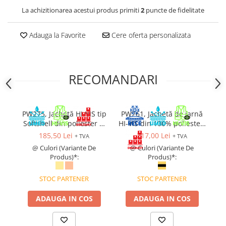
La achizitionarea acestui produs primiti
2
puncte de fidelitate
Cagule | Capisoane Ignifuge
Costume | Combinezoane Ignifuge
Adauga la Favorite
Cere oferta personalizata
Jachete| Bluze Ignifuge
Mânecuțe Ignifuge
Pantaloni Ignifugi
RECOMANDARI
Sorturi ignifuge
ÎNCĂLȚĂMINTE
Pantofi
PW275, Jachetă HI-VIS tip
PW261, Jachetă de iarnă
PW
Pantofi outdoor
Softshell din poliester și
HI-VIS din 100% poliester,
Pantofi de lucru O1
elastan, 275 g/mp
190 g/mp
O
185,50 Lei
217,00 Lei
+ TVA
+ TVA
Pantofi de lucru O2
@ Culori (Variante De
@ Culori (Variante De
Produs)*:
Produs)*:
Pantofi de protecție S1
Pantofi de protecție OB
STOC PARTENER
STOC PARTENER
Pantofi de protecție SB
Pantofi de protecție S1P
ADAUGA IN COS
ADAUGA IN COS
Pantofi de protecție S2
Pantofi de protecție S3