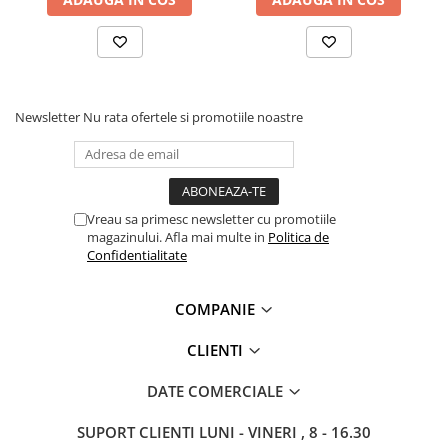
Protecție chimică si biologică
Protecție sudură
Protecție termică (căldură)
Protecție termică (frig)
Anti-vibrații
Newsletter
Nu rata ofertele si promotiile noastre
Protecție descărcări electrostatice
(ESD)
Electroizolante
Protecție specială
Vreau sa primesc newsletter cu promotiile
magazinului. Afla mai multe in
Politica de
Riscuri minime
Confidentialitate
Mânecuțe (Cotiere)
Accesorii
COMPANIE
CĂȘTI DE PROTECȚIE
CLIENTI
PROTECȚIA OCHILOR
Ochelari de protecție
DATE COMERCIALE
Măști și geamuri de sudură
SUPORT CLIENTI
LUNI - VINERI , 8 - 16.30
Viziere