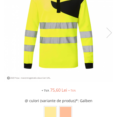
Îmbrăcăminte IMPERMEABILĂ
Costume | Combinezoane
Impermeabile
Pantaloni Impermeabili
Pelerine | Jachete Impermeabile
Imbracaminte TERMOIZOLANTĂ
Jachete Termoizolante
Pantaloni Termoizolanti
Costume | Combinezoane
Termoizolante
Veste Termoizolante
Îmbrăcăminte REFLECTORIZANTĂ
(HI-VIS)
Jachete reflectorizante (HI-VIS)
75,60 Lei
+ TVA
+ TVA
Pantaloni si salopete reflectorizante
(HI-VIS)
@ culori (variante de produs)*
: Galben
Costume reflectorizante (HI-VIS)
Combinezoane Reflectorizante (HI-