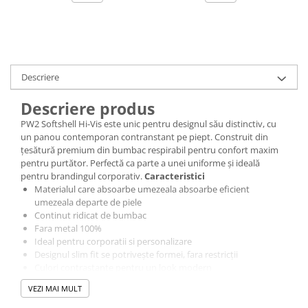
Bocanci
Bocanci outdoor
Bocanci de lucru O1
Bocanci de protecție OB
Descriere
Bocanci de lucru O2
Descriere produs
Bocanci de protecție S1
PW2 Softshell Hi-Vis este unic pentru designul său distinctiv, cu
Bocanci de protecție S1P
un panou contemporan contranstant pe piept. Construit din
Bocanci de protecție S2
țesătură premium din bumbac respirabil pentru confort maxim
Bocanci de protecție S3
pentru purtător. Perfectă ca parte a unei uniforme și ideală
pentru brandingul corporativ.
Caracteristici
Cizme
Materialul care absoarbe umezeala absoarbe eficient
Cizme outdoor
umezeala departe de piele
Continut ridicat de bumbac
Cizme de lucru OB
Fara metal 100%
Cizme de lucru O4/O5
Ideal pentru corporatii si personalizare
Cizme de protecție S3
Designul slim fit se potrivește formei, fara restricții
Culori contrastante pentru un look modern
Cizme de protecție S4
Certificare CE
Cizme de protecție S5
VEZI MAI MULT
Certificare EN ISO 20471 dupa 50xspalari
Cizme electroizolante
UPF 40 pentru a bloca 98% din razele UV