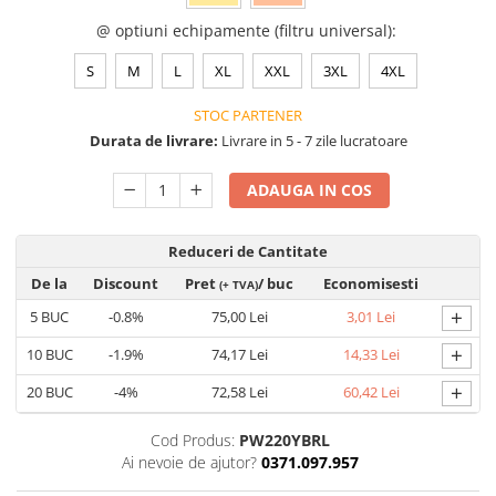
VIS)
@ optiuni echipamente (filtru universal)
:
Veste reflectorizante (HI-VIS)
Tricouri si bluze reflectorizante (HI-
S
M
L
XL
XXL
3XL
4XL
VIS)
STOC PARTENER
Fesuri, capisoane si sepci
reflectorizante (HI-VIS)
Durata de livrare:
Livrare in 5 - 7 zile lucratoare
Accesorii reflectorizante (HI-VIS)
ADAUGA IN COS
Îmbrăcăminte ANTICHIMICĂ |
MULTIRISC
Reduceri de Cantitate
Costume | Combinezoane
Antichimice | Multirisc
De la
Discount
Pret
/ buc
Economisesti
(+ TVA)
Halate | Sorturi Antichimice |
+
5
BUC
-0.8%
75,00 Lei
3,01 Lei
Multirisc
+
Jachete | Bluze Antichimice |
10
BUC
-1.9%
74,17 Lei
14,33 Lei
Multirisc
+
20
BUC
-4%
72,58 Lei
60,42 Lei
Pantaloni Antichimici | Multirisc
Îmbrăcăminte IGNIFUGĂ (ANTI-
Cod Produs:
PW220YBRL
FLACĂRĂ)
Ai nevoie de ajutor?
0371.097.957
Jambiere Ignifuge