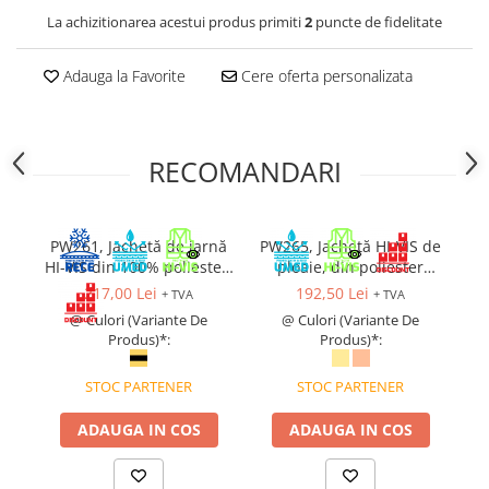
La achizitionarea acestui produs primiti
2
puncte de fidelitate
Cagule | Capisoane Ignifuge
Costume | Combinezoane Ignifuge
Adauga la Favorite
Cere oferta personalizata
Jachete| Bluze Ignifuge
Mânecuțe Ignifuge
Pantaloni Ignifugi
RECOMANDARI
Sorturi ignifuge
ÎNCĂLȚĂMINTE
Pantofi
PW261, Jachetă de iarnă
PW265, Jachetă HI-VIS de
PW
Pantofi outdoor
HI-VIS din 100% poliester,
ploaie, din poliester
So
Pantofi de lucru O1
190 g/mp
Oxford și PU 190 g/mp,
217,00 Lei
192,50 Lei
+ TVA
+ TVA
căptușeală termică 60
Pantofi de lucru O2
@ Culori (Variante De
@ Culori (Variante De
g/mp
Produs)*:
Produs)*:
Pantofi de protecție S1
Pantofi de protecție OB
STOC PARTENER
STOC PARTENER
Pantofi de protecție SB
Pantofi de protecție S1P
ADAUGA IN COS
ADAUGA IN COS
Pantofi de protecție S2
Pantofi de protecție S3