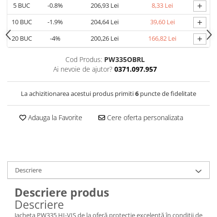
+
5
BUC
-0.8%
206,93 Lei
8,33 Lei
Cagule | Capisoane Ignifuge
+
10
BUC
-1.9%
204,64 Lei
39,60 Lei
Costume | Combinezoane Ignifuge
Jachete| Bluze Ignifuge
+
20
BUC
-4%
200,26 Lei
166,82 Lei
Mânecuțe Ignifuge
Cod Produs:
PW335OBRL
Pantaloni Ignifugi
Ai nevoie de ajutor?
0371.097.957
Sorturi ignifuge
ÎNCĂLȚĂMINTE
La achizitionarea acestui produs primiti
6
puncte de fidelitate
Pantofi
Pantofi outdoor
Adauga la Favorite
Cere oferta personalizata
Pantofi de lucru O1
Pantofi de lucru O2
Pantofi de protecție S1
Pantofi de protecție OB
Descriere
Pantofi de protecție SB
Pantofi de protecție S1P
Descriere produs
Descriere
Pantofi de protecție S2
Pantofi de protecție S3
Jacheta PW335 HI-VIS de la oferă protecție excelentă în condiții de