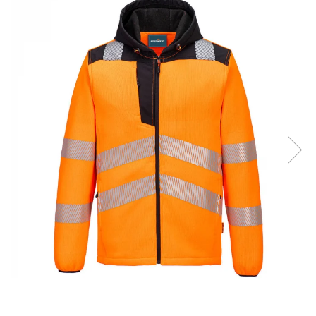
Îmbrăcăminte IMPERMEABILĂ
Costume | Combinezoane
Impermeabile
Pantaloni Impermeabili
Pelerine | Jachete Impermeabile
Imbracaminte TERMOIZOLANTĂ
Jachete Termoizolante
Pantaloni Termoizolanti
Costume | Combinezoane
Termoizolante
Veste Termoizolante
Îmbrăcăminte REFLECTORIZANTĂ
(HI-VIS)
Jachete reflectorizante (HI-VIS)
Pantaloni si salopete reflectorizante
(HI-VIS)
Costume reflectorizante (HI-VIS)
Combinezoane Reflectorizante (HI-