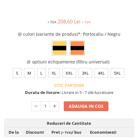
VIS)
Veste reflectorizante (HI-VIS)
Tricouri si bluze reflectorizante (HI-
208,60 Lei
+ TVA
+ TVA
VIS)
Fesuri, capisoane si sepci
@ culori (variante de produs)*
: Portocaliu / Negru
reflectorizante (HI-VIS)
Accesorii reflectorizante (HI-VIS)
Îmbrăcăminte ANTICHIMICĂ |
MULTIRISC
@ optiuni echipamente (filtru universal)
:
Costume | Combinezoane
S
M
L
XL
XXL
3XL
4XL
5XL
Antichimice | Multirisc
Halate | Sorturi Antichimice |
STOC PARTENER
Multirisc
Durata de livrare:
Livrare in 5 - 7 zile lucratoare
Jachete | Bluze Antichimice |
Multirisc
ADAUGA IN COS
Pantaloni Antichimici | Multirisc
Îmbrăcăminte IGNIFUGĂ (ANTI-
Reduceri de Cantitate
FLACĂRĂ)
De la
Discount
Pret
/ buc
Economisesti
(+ TVA)
Jambiere Ignifuge