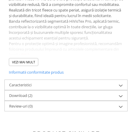
vizibilitate redusă, fără a compromite confortul sau mobilitatea.
Bocanci
Realizată din tricot fleece cu spate periat, asigură izolație termică
Bocanci outdoor
și durabilitate, fiind ideală pentru lucrul în medii solicitante.
Banda reflectorizantă segmentată HiVisTex Pro, aplicată termic,
Bocanci de lucru O1
contribuie la o vizibilitate optimă în toate direcțiile, iar gluga
Bocanci de protecție OB
încorporată și buzunarele multiple sporesc funcționalitatea
Bocanci de lucru O2
acestui echipament esențial pentru siguranță.
Pentru o protecție optimă și imagine profesionistă, recomandăm
Bocanci de protecție S1
folosirea produsului împreună cu articolele complementare din
Bocanci de protecție S1P
familia
PW3
.
Norme europene
Bocanci de protecție S2
VEZI MAI MULT
EN ISO 20471 Clasa 3
Bocanci de protecție S3
Informatii conformitate produs
RIS 3279-TOM Numărul 2 (numai pentru varianta portocalie)
Cizme
Caracteristici
Caracteristici
Cizme outdoor
Material
Cizme de lucru OB
Download (2)
100% poliester, tricotat cu spate periat
Cizme de lucru O4/O5
Review-uri
(0)
Cizme de protecție S3
Greutate material
Cizme de protecție S4
380 g/mp
Cizme de protecție S5
Culoare
Cizme electroizolante