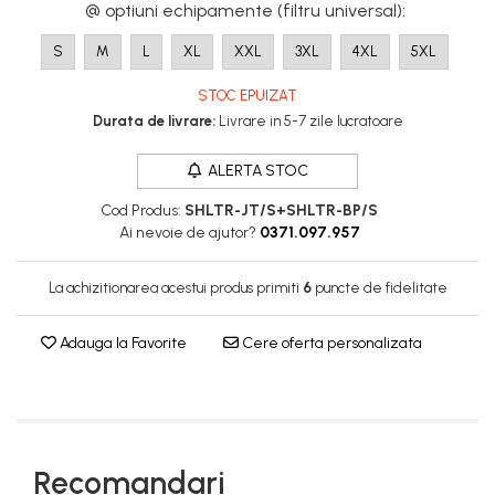
@ optiuni echipamente (filtru universal)
:
Combinezoane Reflectorizante (HI-
VIS)
S
M
L
XL
XXL
3XL
4XL
5XL
Veste reflectorizante (HI-VIS)
STOC EPUIZAT
Tricouri si bluze reflectorizante (HI-
Durata de livrare:
Livrare in 5-7 zile lucratoare
VIS)
Fesuri, capisoane si sepci
ALERTA STOC
reflectorizante (HI-VIS)
Accesorii reflectorizante (HI-VIS)
Cod Produs:
SHLTR-JT/S+SHLTR-BP/S
Îmbrăcăminte ANTICHIMICĂ |
Ai nevoie de ajutor?
0371.097.957
MULTIRISC
La achizitionarea acestui produs primiti
6
puncte de fidelitate
Costume | Combinezoane
Antichimice | Multirisc
Halate | Sorturi Antichimice | Multirisc
Adauga la Favorite
Cere oferta personalizata
Jachete | Bluze Antichimice | Multirisc
Pantaloni Antichimici | Multirisc
Îmbrăcăminte IGNIFUGĂ
(ANTI-FLACĂRĂ)
Recomandari
Jambiere Ignifuge