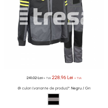
Îmbrăcăminte IMPERMEABILĂ
Costume | Combinezoane
Impermeabile
Pantaloni Impermeabili
Pelerine | Jachete Impermeabile
Imbracaminte
TERMOIZOLANTĂ
Jachete Termoizolante
Pantaloni Termoizolanti
Costume | Combinezoane
Termoizolante
Veste Termoizolante
Îmbrăcăminte
228,96 Lei
241,02 Lei
+ TVA
+ TVA
REFLECTORIZANTĂ (HI-VIS)
@ culori (variante de produs)*
: Negru / Gri
Jachete reflectorizante (HI-VIS)
Pantaloni si salopete reflectorizante
(HI-VIS)
Costume reflectorizante (HI-VIS)