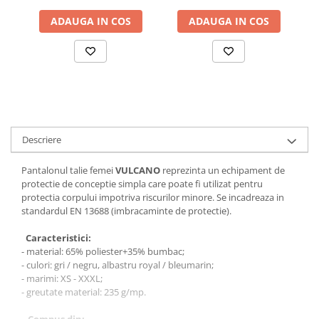
Bocanci
ADAUGA IN COS
ADAUGA IN COS
Bocanci outdoor
Bocanci de lucru O1
Bocanci de protecție OB
Bocanci de lucru O2
Bocanci de protecție S1
Bocanci de protecție S1P
Descriere
Bocanci de protecție S2
Bocanci de protecție S3
Pantalonul talie femei
VULCANO
reprezinta un echipament de
protectie de conceptie simpla care poate fi utilizat pentru
Cizme
protectia corpului impotriva riscurilor minore. Se incadreaza in
Cizme outdoor
standardul EN 13688 (imbracaminte de protectie).
Cizme de lucru OB
Caracteristici:
Cizme de lucru O4/O5
- material: 65% poliester+35% bumbac;
Cizme de protecție S3
- culori: gri / negru, albastru royal / bleumarin;
- marimi: XS - XXXL;
Cizme de protecție S4
- greutate material: 235 g/mp.
Cizme de protecție S5
Cizme electroizolante
Compus din: