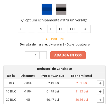
VIS)
Veste reflectorizante (HI-VIS)
Tricouri si bluze reflectorizante (HI-
VIS)
@ optiuni echipamente (filtru universal)
:
Fesuri, capisoane si sepci
XS
S
M
L
XL
XXL
3XL
reflectorizante (HI-VIS)
Accesorii reflectorizante (HI-VIS)
STOC PARTENER
Îmbrăcăminte ANTICHIMICĂ |
Durata de livrare:
Livrare in 3 - 5 zile lucratoare
MULTIRISC
ADAUGA IN COS
Costume | Combinezoane
Antichimice | Multirisc
Halate | Sorturi Antichimice |
Reduceri de Cantitate
Multirisc
De la
Discount
Pret
/ buc
Economisesti
(+ TVA)
Jachete | Bluze Antichimice |
+
Multirisc
5
BUC
-0.8%
62,49 Lei
2,51 Lei
Pantaloni Antichimici | Multirisc
+
10
BUC
-1.9%
61,79 Lei
11,95 Lei
Îmbrăcăminte IGNIFUGĂ (ANTI-
+
20
BUC
-4%
60,47 Lei
50,36 Lei
FLACĂRĂ)
Jambiere Ignifuge