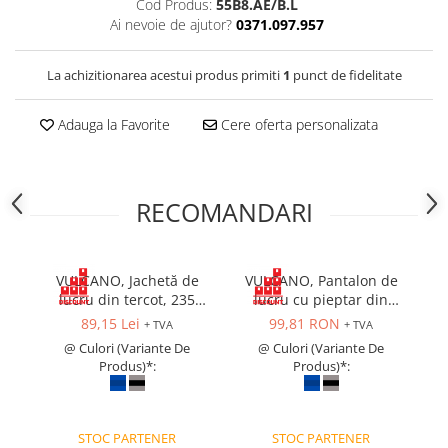
Cod Produs:
55B8.AE/B.L
Cagule | Capisoane Ignifuge
Ai nevoie de ajutor?
0371.097.957
Costume | Combinezoane Ignifuge
Jachete| Bluze Ignifuge
La achizitionarea acestui produs primiti
1
punct de fidelitate
Mânecuțe Ignifuge
Adauga la Favorite
Cere oferta personalizata
Pantaloni Ignifugi
Sorturi ignifuge
ÎNCĂLȚĂMINTE
Pantofi
RECOMANDARI
Pantofi outdoor
Pantofi de lucru O1
VULCANO, Jachetă de
VULCANO, Pantalon de
V
Pantofi de lucru O2
lucru din tercot, 235
lucru cu pieptar din
Pantofi de protecție S1
g/mp
tercot, 235 g/mp
89,15 Lei
99,81 RON
+ TVA
+ TVA
Pantofi de protecție OB
@ Culori (Variante De
@ Culori (Variante De
Pantofi de protecție SB
Produs)*:
Produs)*:
Pantofi de protecție S1P
Pantofi de protecție S2
STOC PARTENER
STOC PARTENER
Pantofi de protecție S3