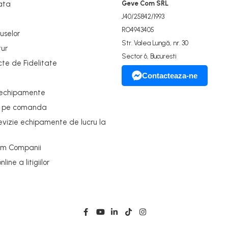
ata
Geve Com SRL
J40/25842/1993
RO4943405
uselor
Str. Valea Lungă, nr. 30
tur
Sector 6, Bucuresti
cte de Fidelitate
Contacteaza-ne
 echipamente
e pe comanda
revizie echipamente de lucru la
um Companii
ine a litigiilor