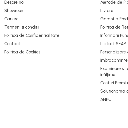
Cizme electroizolante
Despre noi
Metode de Pl
Saboți și papuci
Showroom
Livrare
Saboți și papuci de uz general
Cariere
Garantia Prod
Saboți de lucru O1
Termeni si conditii
Politica de Re
Saboți de protecție OB
Politica de Confidentialitate
Informatii Pun
Saboți de protecție SB
Contact
Licitatii SEAP
Sandale
Politica de Cookies
Personalizare
Sandale de protecție OB
Imbracamint
Sandale de lucru O1
Examinare și 
Sandale de protecție SB
înălțime
Sandale de protecție S1
Conturi Premi
Sandale de protecție S1P
Solutionarea onl
Accesorii încălțăminte
ANPC
PROTECȚIA MÂINILOR
Mănuși de protecție
Protecție mecanică