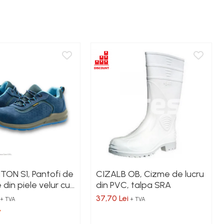
ON S1, Pantofi de
CIZALB OB, Cizme de lucru
 din piele velur cu
din PVC, talpa SRA
compozit, talpă
37,70 Lei
+ TVA
+ TVA
sau a serviciilor disponibile (imagini, text, etc) fiind cu titlu
are, acest lucru fiind influentat de factori externi precum politica de