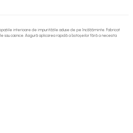
a spațiile interioare de impuritățile aduse de pe încălțăminte. Fabricat
le sau casnice. Asigură aplicarea rapidă a botoșeilor fără a necesita