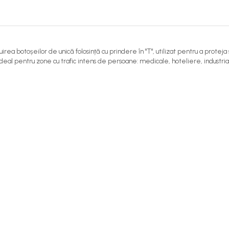
irea botoșeilor de unică folosință cu prindere în "T", utilizat pentru a protej
ideal pentru zone cu trafic intens de persoane: medicale, hoteliere, industria