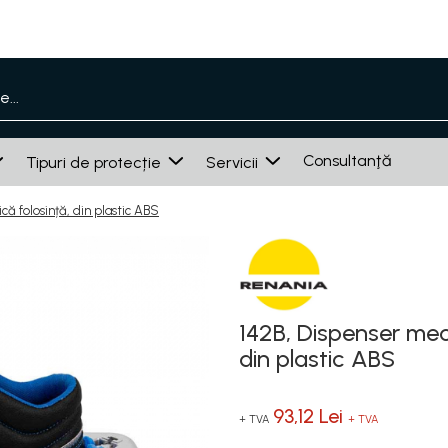
Consultanţă
Tipuri de protecție
Servicii
ă folosință, din plastic ABS
142B, Dispenser mec
din plastic ABS
93,12 Lei
+ TVA
+ TVA