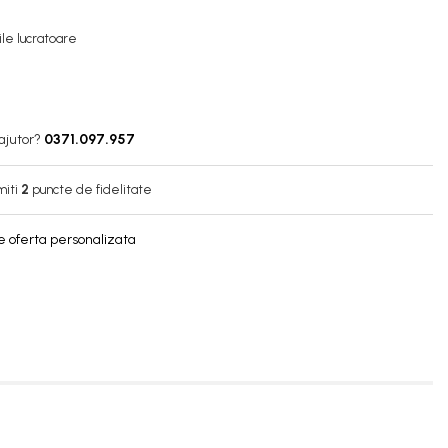
zile lucratoare
ajutor?
0371.097.957
miti
2
puncte de fidelitate
 oferta personalizata