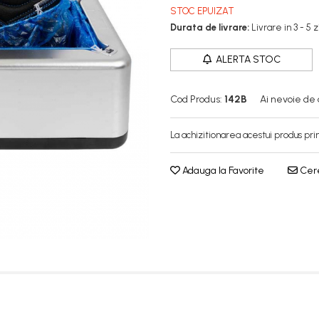
STOC EPUIZAT
Durata de livrare:
Livrare in 3 - 5 
ALERTA STOC
Cod Produs:
142B
Ai nevoie de 
La achizitionarea acestui produs pri
Adauga la Favorite
Cere