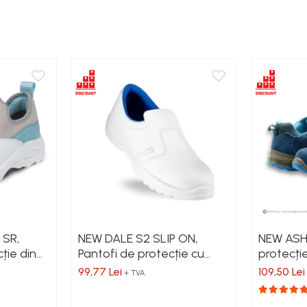
 SR,
NEW DALE S2 SLIP ON,
NEW ASHT
ție din
Pantofi de protecție cu
protecție
bă,
încălțare rapidă, bombeu
bombeu 
99,77 Lei
109,50 Lei
+ TVA
de
metalic, fețe hidrofobizate,
SRC
in aceasta pagina. Rareori acestea pot contine inadvertente; descrierea bunurilor 
talpa SRC
eturile si disponibilitatea produselor comercializate pot suferi modificari ulterio