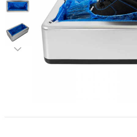
Îmbrăcăminte IMPERMEABILĂ
Costume | Combinezoane
Impermeabile
Pantaloni Impermeabili
Pelerine | Jachete Impermeabile
Imbracaminte
TERMOIZOLANTĂ
Jachete Termoizolante
Pantaloni Termoizolanti
Costume | Combinezoane
Termoizolante
Veste Termoizolante
Îmbrăcăminte
REFLECTORIZANTĂ (HI-VIS)
Jachete reflectorizante (HI-VIS)
Pantaloni si salopete reflectorizante
(HI-VIS)
Costume reflectorizante (HI-VIS)