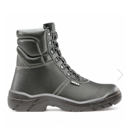
Îmbrăcăminte IMPERMEABILĂ
Costume | Combinezoane
Impermeabile
Pantaloni Impermeabili
Pelerine | Jachete Impermeabile
Imbracaminte TERMOIZOLANTĂ
Jachete Termoizolante
Pantaloni Termoizolanti
Costume | Combinezoane
Termoizolante
Veste Termoizolante
Îmbrăcăminte REFLECTORIZANTĂ
(HI-VIS)
Jachete reflectorizante (HI-VIS)
Pantaloni si salopete reflectorizante
(HI-VIS)
Costume reflectorizante (HI-VIS)
Combinezoane Reflectorizante (HI-