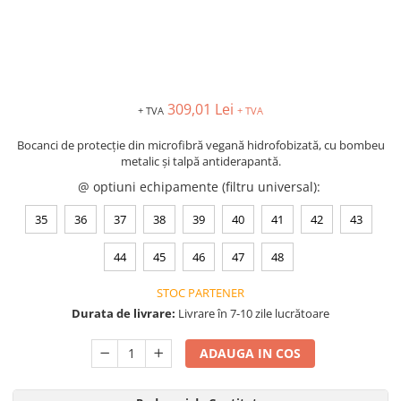
VIS)
Veste reflectorizante (HI-VIS)
Tricouri si bluze reflectorizante (HI-
VIS)
Fesuri, capisoane si sepci
309,01 Lei
+ TVA
+ TVA
reflectorizante (HI-VIS)
Accesorii reflectorizante (HI-VIS)
Bocanci de protecție din microfibră vegană hidrofobizată, cu bombeu
Îmbrăcăminte ANTICHIMICĂ |
metalic și talpă antiderapantă.
MULTIRISC
@ optiuni echipamente (filtru universal)
:
Costume | Combinezoane
35
36
37
38
39
40
41
42
43
Antichimice | Multirisc
Halate | Sorturi Antichimice |
44
45
46
47
48
Multirisc
Jachete | Bluze Antichimice |
STOC PARTENER
Multirisc
Durata de livrare:
Livrare în 7-10 zile lucrătoare
Pantaloni Antichimici | Multirisc
Îmbrăcăminte IGNIFUGĂ (ANTI-
ADAUGA IN COS
FLACĂRĂ)
Jambiere Ignifuge