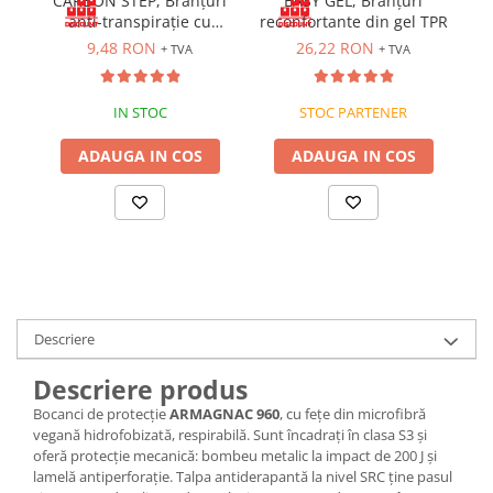
CARBON STEP, Branțuri
EASY GEL, Branțuri
anti-transpirație cu
reconfortante din gel TPR
Bocanci
carbune activ
9,48 RON
26,22 RON
+ TVA
+ TVA
Bocanci outdoor
Bocanci de lucru O1
IN STOC
STOC PARTENER
Bocanci de protecție OB
Bocanci de lucru O2
ADAUGA IN COS
ADAUGA IN COS
Bocanci de protecție S1
Bocanci de protecție S1P
Bocanci de protecție S2
Bocanci de protecție S3
Cizme
Cizme outdoor
Descriere
Cizme de lucru OB
Cizme de lucru O4/O5
Descriere produs
Cizme de protecție S3
Bocanci de protecție
ARMAGNAC 960
, cu fețe din microfibră
Cizme de protecție S4
vegană hidrofobizată, respirabilă. Sunt încadrați în clasa S3 și
oferă protecție mecanică: bombeu metalic la impact de 200 J și
Cizme de protecție S5
lamelă antiperforație. Talpa antiderapantă la nivel SRC ține pasul
Cizme electroizolante