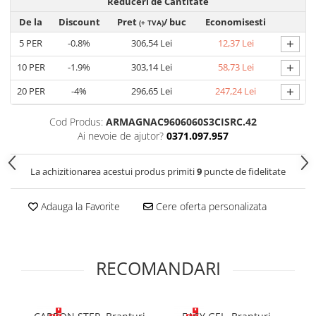
Reduceri de Cantitate
Cagule | Capisoane Ignifuge
De la
Discount
Pret
/ buc
Economisesti
(+ TVA)
Costume | Combinezoane Ignifuge
+
5
PER
-0.8%
306,54 Lei
12,37 Lei
Jachete| Bluze Ignifuge
+
10
PER
-1.9%
303,14 Lei
58,73 Lei
Mânecuțe Ignifuge
Pantaloni Ignifugi
+
20
PER
-4%
296,65 Lei
247,24 Lei
Sorturi ignifuge
Cod Produs:
ARMAGNAC9606060S3CISRC.42
ÎNCĂLȚĂMINTE
Ai nevoie de ajutor?
0371.097.957
Pantofi
Pantofi outdoor
La achizitionarea acestui produs primiti
9
puncte de fidelitate
Pantofi de lucru O1
Pantofi de lucru O2
Adauga la Favorite
Cere oferta personalizata
Pantofi de protecție S1
Pantofi de protecție OB
Pantofi de protecție SB
RECOMANDARI
Pantofi de protecție S1P
Pantofi de protecție S2
Pantofi de protecție S3