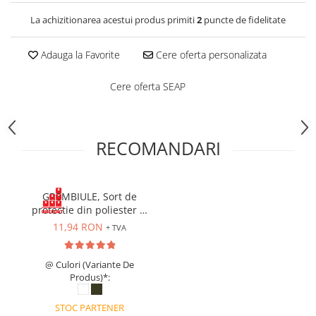
Costume | Combinezoane Ignifuge
La achizitionarea acestui produs primiti
2
puncte de fidelitate
Jachete| Bluze Ignifuge
Mânecuțe Ignifuge
Adauga la Favorite
Cere oferta personalizata
Pantaloni Ignifugi
Sorturi ignifuge
Cere oferta SEAP
RECOMANDARI
GREMBIULE, Sort de
protectie din poliester si
PVC
11,94 RON
+ TVA
@ Culori (Variante De
Produs)*:
STOC PARTENER