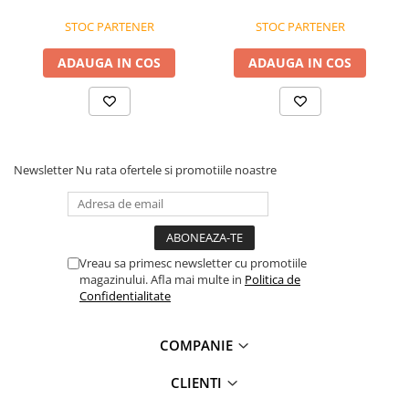
disponibilitatea produselor comercializate pot suferi modificari
rezistentă la temperaturi
ulterioare, acest lucru fiind influentat de factori externi precum
STOC PARTENER
STOC PARTENER
înalte
politica de preturi a furnizorilor, disponibilitatea produselor pe
stocul acestora sau costurile adiacente de aprovizionare. Tresa isi
ADAUGA IN COS
ADAUGA IN COS
rezerva dreptul de a completa eventualele omisiuni si de a
corecta eventuale erori in afisare, fara a anunta in prealabil. Toate
promotiile prezente in site sunt valabile in limita stocului
disponibil.
Newsletter
Nu rata ofertele si promotiile noastre
Vreau sa primesc newsletter cu promotiile
magazinului. Afla mai multe in
Politica de
Confidentialitate
COMPANIE
CLIENTI