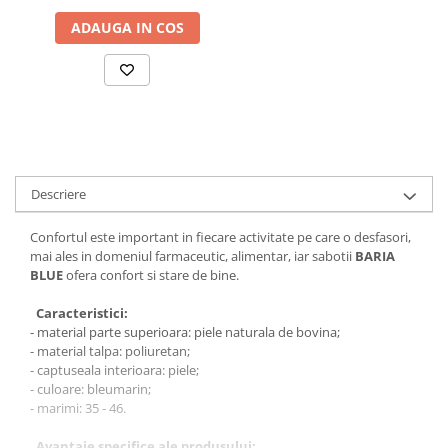
ADAUGA IN COS
Descriere
Confortul este important in fiecare activitate pe care o desfasori,
mai ales in domeniul farmaceutic, alimentar, iar sabotii
BARIA
BLUE
ofera confort si stare de bine.
Caracteristici:
- material parte superioara: piele naturala de bovina;
- material talpa: poliuretan;
- captuseala interioara: piele;
- culoare: bleumarin;
- marimi: 35 - 46.
Avantaje specifice ale produsului: