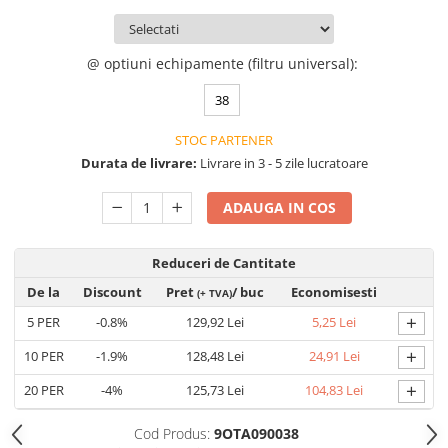
VIS)
Veste reflectorizante (HI-VIS)
Tricouri si bluze reflectorizante (HI-
@ optiuni echipamente (filtru universal)
:
VIS)
38
Fesuri, capisoane si sepci
reflectorizante (HI-VIS)
STOC PARTENER
Accesorii reflectorizante (HI-VIS)
Durata de livrare:
Livrare in 3 - 5 zile lucratoare
Îmbrăcăminte ANTICHIMICĂ |
MULTIRISC
ADAUGA IN COS
Costume | Combinezoane
Antichimice | Multirisc
Reduceri de Cantitate
Halate | Sorturi Antichimice |
De la
Discount
Pret
/ buc
Economisesti
Multirisc
(+ TVA)
+
Jachete | Bluze Antichimice |
5
PER
-0.8%
129,92 Lei
5,25 Lei
Multirisc
+
10
PER
-1.9%
128,48 Lei
24,91 Lei
Pantaloni Antichimici | Multirisc
+
20
PER
-4%
125,73 Lei
104,83 Lei
Îmbrăcăminte IGNIFUGĂ (ANTI-
FLACĂRĂ)
Cod Produs:
9OTA090038
Jambiere Ignifuge