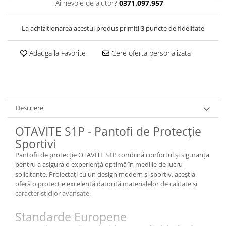
Ai nevoie de ajutor?
0371.097.957
Cagule | Capisoane Ignifuge
Costume | Combinezoane Ignifuge
La achizitionarea acestui produs primiti
3
puncte de fidelitate
Jachete| Bluze Ignifuge
Mânecuțe Ignifuge
Adauga la Favorite
Cere oferta personalizata
Pantaloni Ignifugi
Sorturi ignifuge
ÎNCĂLȚĂMINTE
Pantofi
Descriere
Pantofi outdoor
OTAVITE S1P - Pantofi de Protecție
Pantofi de lucru O1
Sportivi
Pantofi de lucru O2
Pantofii de protecție OTAVITE S1P combină confortul și siguranța
Pantofi de protecție S1
pentru a asigura o experiență optimă în mediile de lucru
Pantofi de protecție OB
solicitante. Proiectați cu un design modern și sportiv, aceștia
oferă o protecție excelentă datorită materialelor de calitate și
Pantofi de protecție SB
caracteristicilor avansate.
Pantofi de protecție S1P
Pantofi de protecție S2
Standarde Europene
Pantofi de protecție S3