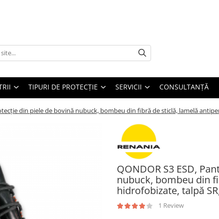
TRII
TIPURI DE PROTECȚIE
SERVICII
CONSULTANŢĂ
ție din piele de bovină nubuck, bombeu din fibră de sticlă, lamelă antiperfo
QONDOR S3 ESD, Pantof
nubuck, bombeu din fibr
hidrofobizate, talpă SR
1 Review