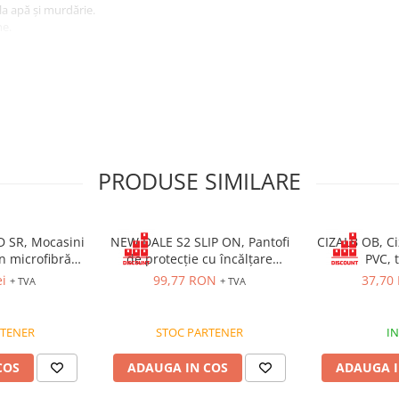
la apă și murdărie.
ne.
protecție ușoară și flexibilă.
antiderapantă și SRC (rezistentă
PRODUSE SIMILARE
 cu bombeu de securitate, lamela
miditate S3/S3S.
cărcări electrice.
 SR, Mocasini
NEW DALE S2 SLIP ON, Pantofi
CIZALB OB, Ci
n microfibră
de protecție cu încălțare
PVC, 
u din fibră de
rapidă, bombeu metalic, fețe
ei
99,77 RON
37,70
+ TVA
+ TVA
on
hidrofobizate, talpa SRC
RTENER
STOC PARTENER
IN
COS
ADAUGA IN COS
ADAUGA I