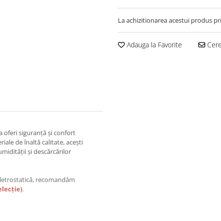
La achizitionarea acestui produs pr
Adauga la Favorite
Cere
 oferi siguranță și confort
iale de înaltă calitate, acești
umidității și descărcărilor
 eletrostatică, recomandăm
lecție)
.