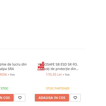
zme de lucru din
HYGOSAFE SB ESD SR FO,
RULER MID
talpa SRA
Saboți de protecție din
lucru din
microfibră hidrofobă și
an
 RON
170,35 Lei
166
+ TVA
+ TVA
neopren, cu bombeu din fibră
de carbon
 STOC
STOC PARTENER
ST
N COS
ADAUGA IN COS
ADAUG