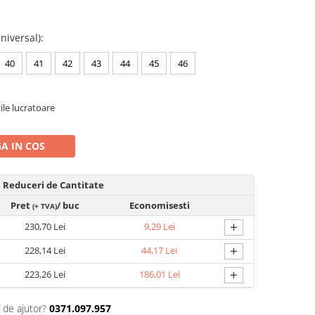
niversal)
:
40
41
42
43
44
45
46
zile lucratoare
A IN COS
Reduceri de Cantitate
Pret
/ buc
Economisesti
(+ TVA)
+
230,70 Lei
9,29 Lei
+
228,14 Lei
44,17 Lei
+
223,26 Lei
186,01 Lei
 de ajutor?
0371.097.957