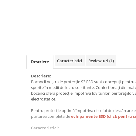
VIS)
Veste reflectorizante (HI-VIS)
Tricouri si bluze reflectorizante (HI-
VIS)
Fesuri, capisoane si sepci
reflectorizante (HI-VIS)
Accesorii reflectorizante (HI-VIS)
Îmbrăcăminte ANTICHIMICĂ |
MULTIRISC
Caracteristici
Review-uri
(1)
Descriere
Costume | Combinezoane
Antichimice | Multirisc
Descriere:
Bocancii noștri de protecție S3 ESD sunt concepuți pentru a
Halate | Sorturi Antichimice |
sporite în medii de lucru solicitante. Confectionați din mater
Multirisc
bocanci oferă protecție împotriva loviturilor, perforațiilor, 
Jachete | Bluze Antichimice |
electrostatice.
Multirisc
Pentru protecție optimă împotriva riscului de descărcare
Pantaloni Antichimici | Multirisc
purtarea completă de
echipamente ESD (click pentru se
Îmbrăcăminte IGNIFUGĂ (ANTI-
FLACĂRĂ)
Caracteristici:
Jambiere Ignifuge