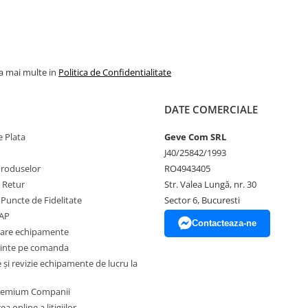
cătorului.
și siguranța.
la mai multe in
Politica de Confidentialitate
tacte.
le și umedă.
DATE COMERCIALE
 Plata
Geve Com SRL
J40/25842/1993
Produselor
RO4943405
dității și descărcărilor
e Retur
Str. Valea Lungă, nr. 30
gnului ergonomic.
 Puncte de Fidelitate
Sector 6, Bucuresti
EAP
Contacteaza-ne
zare echipamente
inte pe comanda
ea informatiilor din aceasta
și revizie echipamente de lucru la
 bunurilor sau a serviciilor
a a reprezenta o obligatie
Premium Companii
ea produselor comercializate pot
a online a litigiilor