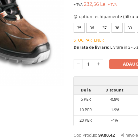
232,56 Lei
+ TVA
+ TVA
@ optiuni echipamente (filtru u
35
36
37
38
39
STOC PARTENER
Durata de livrare:
Livrare in 3 - 5 
ADAUG
De la
Discount
5
PER
-0.8%
10
PER
-1.9%
20
PER
-4%
Cod Produs:
9A00.42
Ai nevoie