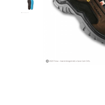
Îmbrăcăminte IMPERMEABILĂ
Costume | Combinezoane
Impermeabile
Pantaloni Impermeabili
Pelerine | Jachete Impermeabile
Imbracaminte TERMOIZOLANTĂ
Jachete Termoizolante
Pantaloni Termoizolanti
Costume | Combinezoane
Termoizolante
Veste Termoizolante
Îmbrăcăminte REFLECTORIZANTĂ
(HI-VIS)
Jachete reflectorizante (HI-VIS)
Pantaloni si salopete reflectorizante
(HI-VIS)
Costume reflectorizante (HI-VIS)
Combinezoane Reflectorizante (HI-