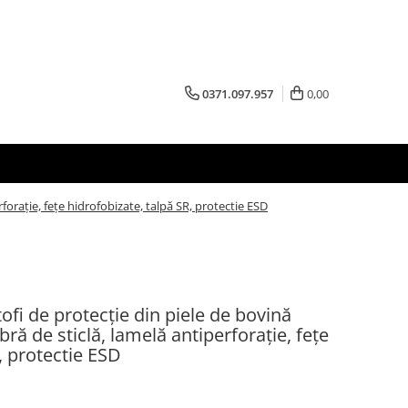
0371.097.957
0,00
rație, fețe hidrofobizate, talpă SR, protectie ESD
i de protecție din piele de bovină
ă de sticlă, lamelă antiperforație, fețe
, protectie ESD