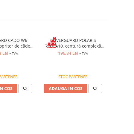
ARD CADO W6
COVERGUARD POLARIS
COVERGU
pritor de cădere
7POLA10, centură complexă
MOAP51EX,
 chingă, lungime 6
combinată cu 5 puncte de
combin
8 Lei
196,84 Lei
60
+ TVA
+ TVA
bină AZ002
prindere
prindere
PARTENER
STOC PARTENER
ST
N COS
ADAUGA IN COS
ADAUG