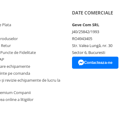
DATE COMERCIALE
 Plata
Geve Com SRL
J40/25842/1993
Produselor
RO4943405
e Retur
Str. Valea Lungă, nr. 30
 Puncte de Fidelitate
Sector 6, Bucuresti
EAP
Contacteaza-ne
zare echipamente
inte pe comanda
și revizie echipamente de lucru la
Premium Companii
a online a litigiilor