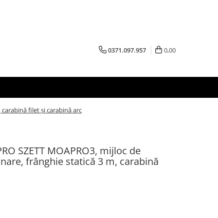
0371.097.957
0,00
rabină filet și carabină arc
O SZETT MOAPRO3, mijloc de
nare, frânghie statică 3 m, carabină