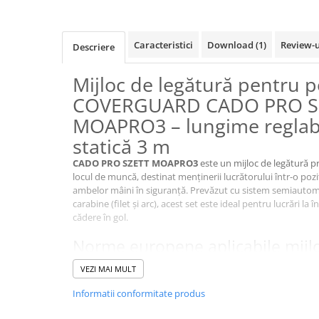
VIS)
Veste reflectorizante (HI-VIS)
Tricouri si bluze reflectorizante (HI-
Caracteristici
Download (1)
Review-
Descriere
VIS)
Fesuri, capisoane si sepci
Mijloc de legătură pentru p
reflectorizante (HI-VIS)
COVERGUARD CADO PRO S
Accesorii reflectorizante (HI-VIS)
MOAPRO3 – lungime reglabi
Îmbrăcăminte ANTICHIMICĂ |
statică 3 m
MULTIRISC
Costume | Combinezoane
CADO PRO SZETT MOAPRO3
este un mijloc de legătură p
locul de muncă, destinat menținerii lucrătorului într-o pozi
Antichimice | Multirisc
ambelor mâini în siguranță. Prevăzut cu sistem semiautoma
Halate | Sorturi Antichimice |
carabine (filet și arc), acest set este ideal pentru lucrări la
Multirisc
cădere în gol.
Jachete | Bluze Antichimice |
Norme europene aplicabile mijlo
Multirisc
CADO PRO SZETT
Pantaloni Antichimici | Multirisc
VEZI MAI MULT
Îmbrăcăminte IGNIFUGĂ (ANTI-
t
Informatii conformitate produs
EN 358
– Echipamente pentru poziționare la locul de 
FLACĂRĂ)
Jambiere Ignifuge