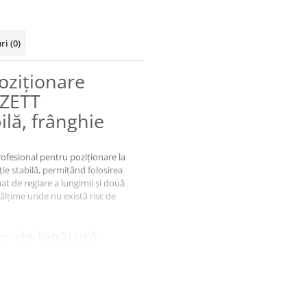
uri
(0)
oziționare
ZETT
lă, frânghie
rofesional pentru poziționare la
ție stabilă, permițând folosirea
t de reglare a lungimii și două
 înălțime unde nu există risc de
c de legătură
muncă