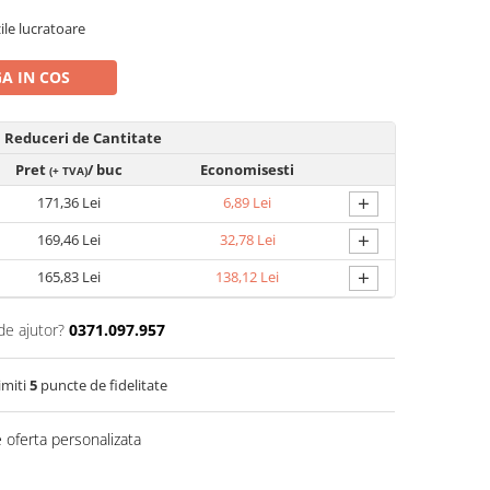
zile lucratoare
A IN COS
Reduceri de Cantitate
Pret
/ buc
Economisesti
(+ TVA)
+
171,36 Lei
6,89 Lei
+
169,46 Lei
32,78 Lei
+
165,83 Lei
138,12 Lei
de ajutor?
0371.097.957
imiti
5
puncte de fidelitate
 oferta personalizata