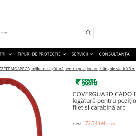
TRII
TIPURI DE PROTECȚIE
SERVICII
CONSULTANŢĂ
 MOAPRO3, mijloc de legătură pentru poziționare, frânghie statică 3 m, ca
COVERGUARD CADO PR
legătură pentru pozițio
filet și carabină arc
172,74 Lei
+ TVA
+ TVA