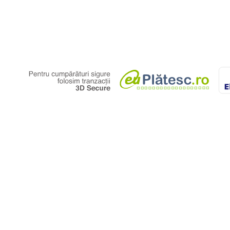
 UV directe
nță
siv pentru
poziționare la locul
spozitiv de oprire a căderilor.
ve. Echipamentul trebuie folosit
omplet de poziționare.
e personal competent