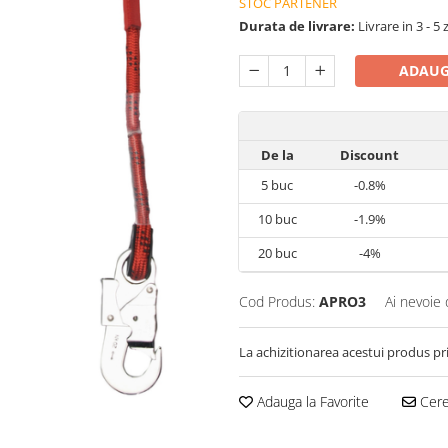
STOC PARTENER
Durata de livrare:
Livrare in 3 - 5 
ADAUG
De la
Discount
5
buc
-0.8%
10
buc
-1.9%
20
buc
-4%
Cod Produs:
APRO3
Ai nevoie 
La achizitionarea acestui produs pr
Adauga la Favorite
Cere