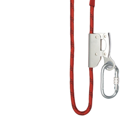
Îmbrăcăminte IMPERMEABILĂ
Costume | Combinezoane
Impermeabile
Pantaloni Impermeabili
Pelerine | Jachete Impermeabile
Imbracaminte TERMOIZOLANTĂ
Jachete Termoizolante
Pantaloni Termoizolanti
Costume | Combinezoane
Termoizolante
Veste Termoizolante
Îmbrăcăminte REFLECTORIZANTĂ
(HI-VIS)
Jachete reflectorizante (HI-VIS)
Pantaloni si salopete reflectorizante
(HI-VIS)
Costume reflectorizante (HI-VIS)
Combinezoane Reflectorizante (HI-