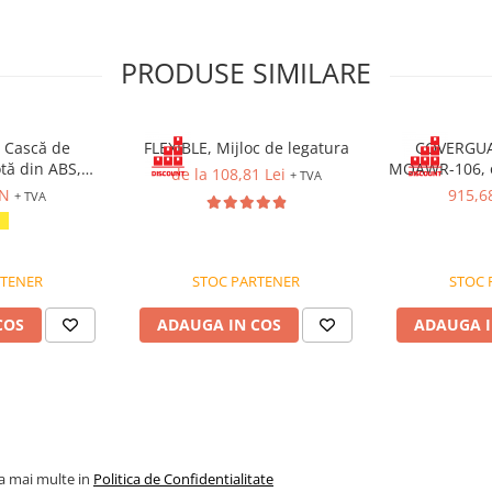
ră MOAPRO3
are
PRODUSE SIMILARE
, diametru 12 mm
izat
 Cască de
FLEXIBLE, Mijloc de legatura
COVERGU
otă din ABS,
MOAWR-106, o
de la 108,81 Lei
abilitate
+ TVA
 cu prindere în
retractabil cu
ON
915,6
+ TVA
are rapidă cu
m, cara
e ventilație.
RTENER
STOC PARTENER
STOC 
COS
ADAUGA IN COS
ADAUGA I
la mai multe in
Politica de Confidentialitate