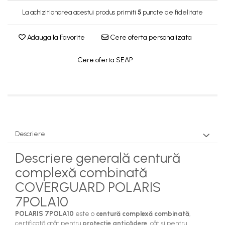
Costume | Combinezoane Ignifuge
La achizitionarea acestui produs primiti
5
puncte de fidelitate
Jachete| Bluze Ignifuge
Mânecuțe Ignifuge
Adauga la Favorite
Cere oferta personalizata
Pantaloni Ignifugi
Sorturi ignifuge
Cere oferta SEAP
Descriere
Descriere generală centură
complexă combinată
COVERGUARD POLARIS
7POLA10
POLARIS 7POLA10
este o
centură complexă combinată
,
certificată atât pentru
protecție anticădere
, cât și pentru