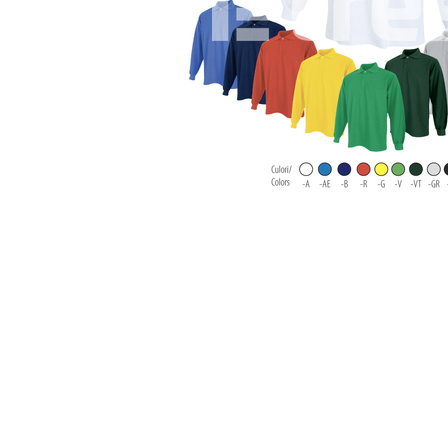
Îmbrăcăminte IMPERMEABILĂ
Costume | Combinezoane
Impermeabile
Pantaloni Impermeabili
Pelerine | Jachete Impermeabile
Imbracaminte TERMOIZOLANTĂ
Jachete Termoizolante
Pantaloni Termoizolanti
Costume | Combinezoane
Termoizolante
Veste Termoizolante
Îmbrăcăminte REFLECTORIZANTĂ
(HI-VIS)
Jachete reflectorizante (HI-VIS)
Pantaloni si salopete reflectorizante
(HI-VIS)
Costume reflectorizante (HI-VIS)
Combinezoane Reflectorizante (HI-