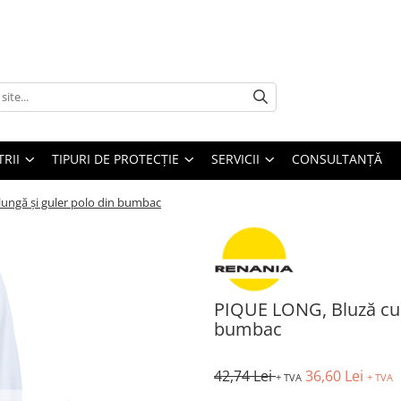
TRII
TIPURI DE PROTECȚIE
SERVICII
CONSULTANŢĂ
ungă și guler polo din bumbac
PIQUE LONG, Bluză cu 
bumbac
42,74 Lei
36,60 Lei
+ TVA
+ TVA