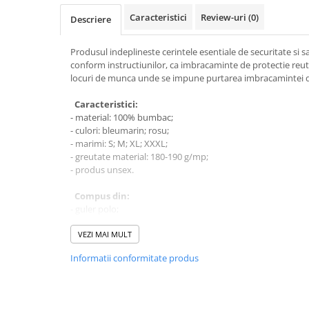
VIS)
Caracteristici
Review-uri
(0)
Descriere
Veste reflectorizante (HI-VIS)
Tricouri si bluze reflectorizante (HI-
Produsul indeplineste cerintele esentiale de securitate si sa
VIS)
conform instructiunilor, ca imbracaminte de protectie reuti
Fesuri, capisoane si sepci
locuri de munca unde se impune purtarea imbracamintei di
reflectorizante (HI-VIS)
Caracteristici:
Accesorii reflectorizante (HI-VIS)
- material: 100% bumbac;
Îmbrăcăminte ANTICHIMICĂ |
- culori: bleumarin; rosu;
MULTIRISC
- marimi: S; M; XL; XXXL;
- greutate material: 180-190 g/mp;
Costume | Combinezoane
- produs unsex.
Antichimice | Multirisc
Halate | Sorturi Antichimice |
Compus din:
Multirisc
- guler polo;
Jachete | Bluze Antichimice |
- maneca lunga.
Multirisc
VEZI MAI MULT
Instructiuni de curatare:
Pantaloni Antichimici | Multirisc
Informatii conformitate produs
- se spala mecanic sau manual cu detergenti universali;
Îmbrăcăminte IGNIFUGĂ (ANTI-
- se clateste in apa curata;
FLACĂRĂ)
- nu se utilizeaza soda sau produse alcaline;
- se calca la 150°C.
Jambiere Ignifuge