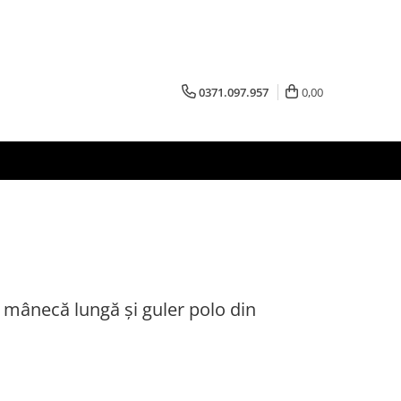
0371.097.957
0,00
mânecă lungă și guler polo din