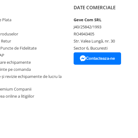
DATE COMERCIALE
 Plata
Geve Com SRL
J40/25842/1993
Produselor
RO4943405
e Retur
Str. Valea Lungă, nr. 30
 Puncte de Fidelitate
Sector 6, Bucuresti
EAP
Contacteaza-ne
zare echipamente
inte pe comanda
și revizie echipamente de lucru la
Premium Companii
a online a litigiilor