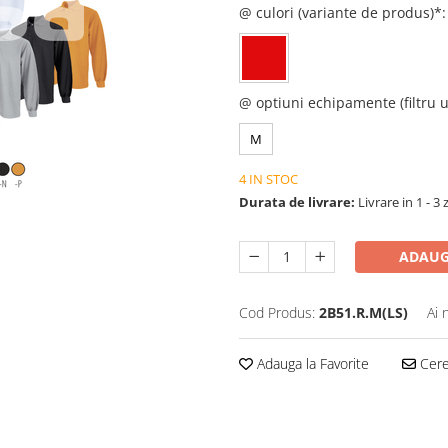
@ culori (variante de produs)*
@ optiuni echipamente (filtru u
M
4 IN STOC
Durata de livrare:
Livrare in 1 - 3 
ADAUG
Cod Produs:
2B51.R.M(LS)
Ai 
Adauga la Favorite
Cere