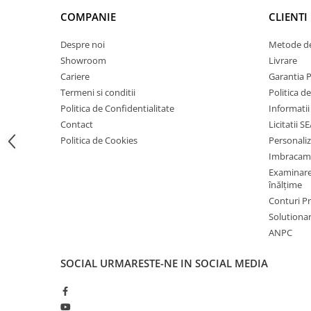
Bocanci
COMPANIE
CLIENTI
Bocanci outdoor
Despre noi
Metode de
Bocanci de lucru O1
Showroom
Livrare
Bocanci de protecție OB
Cariere
Garantia 
Bocanci de lucru O2
Termeni si conditii
Politica d
Bocanci de protecție S1
Politica de Confidentialitate
Informatii
Contact
Licitatii S
Bocanci de protecție S1P
Politica de Cookies
Personali
Bocanci de protecție S2
Imbracam
Bocanci de protecție S3
Examinare 
Cizme
înălțime
Conturi 
Cizme outdoor
Solutionare
Cizme de lucru OB
ANPC
Cizme de lucru O4/O5
Cizme de protecție S3
SOCIAL
URMARESTE-NE IN SOCIAL MEDIA
Cizme de protecție S4
Cizme de protecție S5
Cizme electroizolante