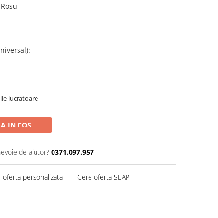
: Rosu
niversal)
:
zile lucratoare
A IN COS
nevoie de ajutor?
0371.097.957
 oferta personalizata
Cere oferta SEAP