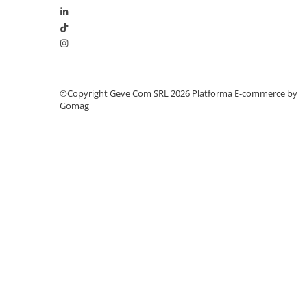
Saboți și papuci
Saboți și papuci de uz general
Saboți de lucru O1
Saboți de protecție OB
Saboți de protecție SB
©Copyright Geve Com SRL 2026
Platforma E-commerce by
Gomag
Sandale
Sandale de protecție OB
Sandale de lucru O1
Sandale de protecție SB
Sandale de protecție S1
Sandale de protecție S1P
Accesorii încălțăminte
PROTECȚIA MÂINILOR
Mănuși de protecție
Protecție mecanică
Protecție tăiere