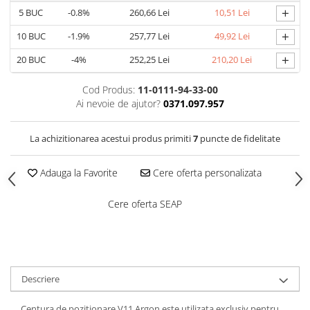
Saboți de protecție OB
+
5
BUC
-0.8%
260,66 Lei
10,51 Lei
Tricouri si bluze reflectorizante (HI-
Saboți de protecție SB
VIS)
+
10
BUC
-1.9%
257,77 Lei
49,92 Lei
Sandale
Fesuri, capisoane si sepci
+
Sandale de protecție OB
20
BUC
-4%
252,25 Lei
210,20 Lei
reflectorizante (HI-VIS)
Sandale de lucru O1
Accesorii reflectorizante (HI-VIS)
Cod Produs:
11-0111-94-33-00
Sandale de protecție SB
Îmbrăcăminte ANTICHIMICĂ |
Ai nevoie de ajutor?
0371.097.957
MULTIRISC
Sandale de protecție S1
Sandale de protecție S1P
Costume | Combinezoane
La achizitionarea acestui produs primiti
7
puncte de fidelitate
Antichimice | Multirisc
Accesorii încălțăminte
Halate | Sorturi Antichimice |
Adauga la Favorite
Cere oferta personalizata
Multirisc
Jachete | Bluze Antichimice |
Cere oferta SEAP
Multirisc
Pantaloni Antichimici | Multirisc
Îmbrăcăminte IGNIFUGĂ (ANTI-
FLACĂRĂ)
Descriere
Jambiere Ignifuge
Cagule | Capisoane Ignifuge
Centura de pozitionare V11 Argon este utilizata exclusiv pentru