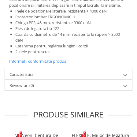
Costume | Combinezoane Ignifuge
pozitionare si limitarea deplasarii in timpul lucrului la inaltime.
Inele de pozitionare laterale, rezistenta > 4000 daN
Jachete| Bluze Ignifuge
Protector lombar ERGONOMIC II
Mânecuțe Ignifuge
Chinga PES, 45 mm, rezistenta > 3300 daN
Pantaloni Ignifugi
Piesa de legatura tip 122
Coarda cu diametru de 14 mm, rezistenta la rupere > 3500
Sorturi ignifuge
daN
Catarama pentru reglarea lungimii corzii
2 inele pentru scule
Informatii conformitate produs
Caracteristici
Review-uri
(0)
PRODUSE SIMILARE
V1 Neon, Centura De
FLEXIBLE, Mijloc de legatura