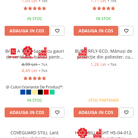
1,05 Lei
7,77 Lei
+ TVA
+ TVA
IN STOC
IN STOC
ADAUGA IN COS
ADAUGA IN COS
BASICA 7000, Sapca cu gauri
BUTTERFLY-ECO, Mănuși de
de ventilatie, banda pentru
protecție din poliester, cu
transpiratie si prindere cu
vârfurile degetelor imersate
4,99 Lei
1,26 Lei
+ TVA
+ TVA
arici
în PU, versiune economică
4,49 Lei
+ TVA
@ Culori (Variante De Produs)*:
IN STOC
STOC PARTENER
ADAUGA IN COS
ADAUGA IN COS
COVEGUARD STILI, Lanț
HORNBILL LIGHT HS-04-012,