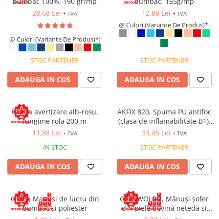
bumbac 100%, 190 gr/mp
bumbac, 155g/mp
Costume | Combinezoane Ignifuge
28,68 Lei
12,88 Lei
+ TVA
+ TVA
Jachete| Bluze Ignifuge
@ Culori (Variante De Produs)*:
Mânecuțe Ignifuge
@ Culori (Variante De Produs)*:
Pantaloni Ignifugi
Sorturi ignifuge
STOC PARTENER
STOC PARTENER
ADAUGA IN COS
ADAUGA IN COS
Banda avertizare alb-rosu,
AKFIX 820, Spuma PU antifoc
lungime rola 200 m
(clasa de inflamabilitate B1),
aplicare cu pai, tub 750ml
11,88 Lei
33,45 Lei
+ TVA
+ TVA
IN STOC
STOC PARTENER
ADAUGA IN COS
ADAUGA IN COS
ORIBI, Manusi de lucru din
GREYWOLF-2, Mănuși șofer
bumbac si poliester
din piele bovină netedă și
piele șpalț, manșetă scurtă