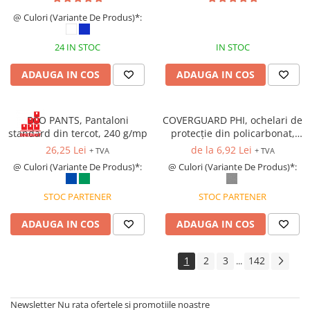
@ Culori (Variante De Produs)*:
24 IN STOC
IN STOC
ADAUGA IN COS
ADAUGA IN COS
ECO PANTS, Pantaloni
COVERGUARD PHI, ochelari de
standard din tercot, 240 g/mp
protecție din policarbonat,
lentilă incoloră sau fumurie,
26,25 Lei
de la 6,92 Lei
+ TVA
+ TVA
tratament anti-zgâriere (K),
@ Culori (Variante De Produs)*:
@ Culori (Variante De Produs)*:
design sportiv cu punte
nazală anti-alunecare
STOC PARTENER
STOC PARTENER
ADAUGA IN COS
ADAUGA IN COS
1
2
3
142
...
Newsletter
Nu rata ofertele si promotiile noastre