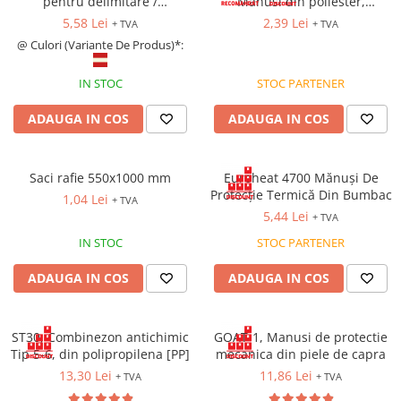
pentru delimitare /
Manusi din poliester,
semnalizare, lungime 25 m
imersate in latex
5,58 Lei
2,39 Lei
+ TVA
+ TVA
@ Culori (Variante De Produs)*:
IN STOC
STOC PARTENER
ADAUGA IN COS
ADAUGA IN COS
Saci rafie 550x1000 mm
Euroheat 4700 Mănuși De
Protecție Termică Din Bumbac
1,04 Lei
+ TVA
5,44 Lei
+ TVA
IN STOC
STOC PARTENER
ADAUGA IN COS
ADAUGA IN COS
ST30, Combinezon antichimic
GOAT-1, Manusi de protectie
Tip 5-6, din polipropilena [PP]
mecanica din piele de capra
13,30 Lei
11,86 Lei
+ TVA
+ TVA