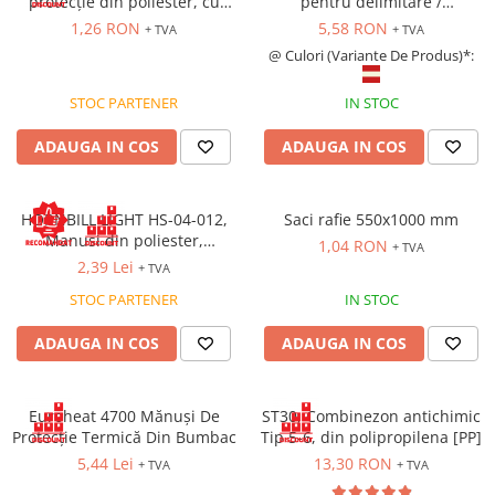
protecție din poliester, cu
pentru delimitare /
vârfurile degetelor imersate
semnalizare, lungime 25 m
1,26 RON
5,58 RON
+ TVA
+ TVA
în PU, versiune economică
@ Culori (Variante De Produs)*:
STOC PARTENER
IN STOC
ADAUGA IN COS
ADAUGA IN COS
HORNBILL LIGHT HS-04-012,
Saci rafie 550x1000 mm
Manusi din poliester,
1,04 RON
+ TVA
imersate in latex
2,39 Lei
+ TVA
STOC PARTENER
IN STOC
ADAUGA IN COS
ADAUGA IN COS
Euroheat 4700 Mănuși De
ST30, Combinezon antichimic
Protecție Termică Din Bumbac
Tip 5-6, din polipropilena [PP]
5,44 Lei
13,30 RON
+ TVA
+ TVA