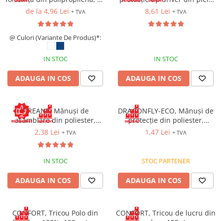
Saboți de protecție OB
g / mp, cu glugă și fermoar
de bovină, Categoria II EIP
de la 4,96 Lei
8,61 Lei
Tricouri si bluze reflectorizante (HI-
+ TVA
+ TVA
Saboți de protecție SB
VIS)
Sandale
Fesuri, capisoane si sepci
@ Culori (Variante De Produs)*:
Sandale de protecție OB
reflectorizante (HI-VIS)
Sandale de lucru O1
Accesorii reflectorizante (HI-VIS)
IN STOC
IN STOC
Sandale de protecție SB
Îmbrăcăminte ANTICHIMICĂ |
ADAUGA IN COS
ADAUGA IN COS
MULTIRISC
Sandale de protecție S1
Sandale de protecție S1P
Costume | Combinezoane
Antichimice | Multirisc
Accesorii încălțăminte
FIREANT, Mănuși de
DRAGONFLY-ECO, Mănuși de
Halate | Sorturi Antichimice |
asamblare din poliester,
protecție din poliester,
Multirisc
imersate în latex
imersate în poliuretan (PU),
2,38 Lei
1,47 Lei
+ TVA
+ TVA
versiune economică
Jachete | Bluze Antichimice |
Multirisc
IN STOC
STOC PARTENER
Pantaloni Antichimici | Multirisc
Îmbrăcăminte IGNIFUGĂ (ANTI-
ADAUGA IN COS
ADAUGA IN COS
FLACĂRĂ)
Jambiere Ignifuge
CONFORT, Tricou Polo din
CONFORT, Tricou de lucru din
Cagule | Capisoane Ignifuge