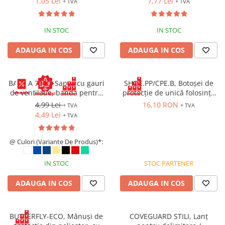
1,05 Lei
7,77 Lei
+ TVA
+ TVA
IN STOC
IN STOC
ADAUGA IN COS
ADAUGA IN COS
BASICA 7000, Sapca cu gauri
SHOE.PP/CPE.B, Botoșei de
de ventilatie, banda pentru
protecție de unică folosință
transpiratie si prindere cu
din nețesut PP și folie CPE [set
4,99 Lei
16,10 RON
+ TVA
+ TVA
arici
100 bucăți]
4,49 Lei
+ TVA
@ Culori (Variante De Produs)*:
IN STOC
STOC PARTENER
ADAUGA IN COS
ADAUGA IN COS
BUTTERFLY-ECO, Mănuși de
COVEGUARD STILI, Lanț