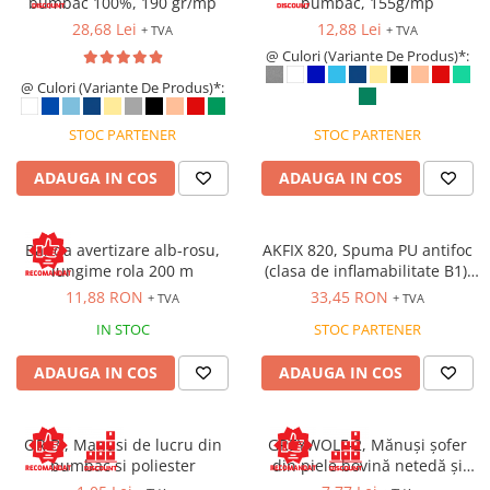
bumbac 100%, 190 gr/mp
bumbac, 155g/mp
Costume | Combinezoane Ignifuge
28,68 Lei
12,88 Lei
+ TVA
+ TVA
Jachete| Bluze Ignifuge
@ Culori (Variante De Produs)*:
Mânecuțe Ignifuge
@ Culori (Variante De Produs)*:
Pantaloni Ignifugi
Sorturi ignifuge
STOC PARTENER
STOC PARTENER
ADAUGA IN COS
ADAUGA IN COS
Banda avertizare alb-rosu,
AKFIX 820, Spuma PU antifoc
lungime rola 200 m
(clasa de inflamabilitate B1),
aplicare cu pai, tub 750ml
11,88 RON
33,45 RON
+ TVA
+ TVA
IN STOC
STOC PARTENER
ADAUGA IN COS
ADAUGA IN COS
ORIBI, Manusi de lucru din
GREYWOLF-2, Mănuși șofer
bumbac si poliester
din piele bovină netedă și
piele șpalț, manșetă scurtă