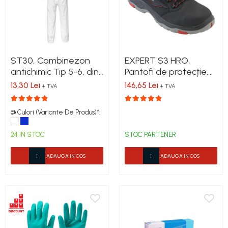
Discuri, coli și role abrazive
Burghie și dălți
Echipamente & Consumabile
sudură
Electrozi și sârmă sudură
ST30, Combinezon
EXPERT S3 HRO,
Echipamente sudura
antichimic Tip 5-6, din
Pantofi de protecție
polipropilena [PP]
din piele nubuck,
Etanșare, Izolare, Lipire
13,30 Lei
146,65 Lei
+ TVA
+ TVA
bombeu din fibră de
Materiale izolare, etansare
sticlă, lamelă
@ Culori (Variante De Produs)*:
Spume, Silicoane, Adezivi & Conexe
antiperforație, fețe
hidrofobizate, talpa
Pistoale spumă și silicon
24 IN STOC
STOC PARTENER
SRC rezistentă la
Folie construcții
temperaturi înalte
Benzi adezive
ADAUGA IN COS
ADAUGA IN COS
Diverse