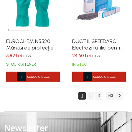
EUROCHEM N5520,
DUCTIL SPEEDARC,
Mănuși de protecție
Electrozi rutilici pentru
din acrilonitril, lungime
MMA, Oteluri C-Mn si
5,82 Lei
24,60 Lei
+ TVA
+ TVA
33 cm, grosime 0,38
slab aliate (Pachet)
STOC PARTENER
IN STOC
mm
ADAUGA IN COS
ADAUGA IN COS
1
2
3
143
...
Newsletter