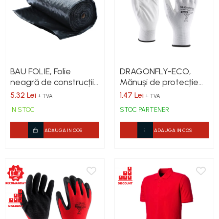
Costume | Combinezoane Ignifuge
Jachete| Bluze Ignifuge
Mânecuțe Ignifuge
Pantaloni Ignifugi
Sorturi ignifuge
BAU FOLIE, Folie
DRAGONFLY-ECO,
neagră de construcții
Mănuși de protecție
4000 x 0.12 mm
din poliester, imersate
5,32 Lei
1,47 Lei
+ TVA
+ TVA
în poliuretan (PU),
IN STOC
STOC PARTENER
versiune economică
ADAUGA IN COS
ADAUGA IN COS