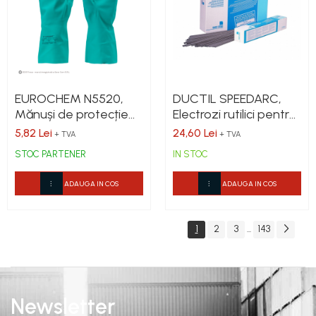
EUROCHEM N5520,
DUCTIL SPEEDARC,
Mănuși de protecție
Electrozi rutilici pentru
din acrilonitril, lungime
MMA, Oteluri C-Mn si
5,82 Lei
24,60 Lei
+ TVA
+ TVA
33 cm, grosime 0,38
slab aliate (Pachet)
STOC PARTENER
IN STOC
mm
ADAUGA IN COS
ADAUGA IN COS
1
2
3
143
...
Newsletter