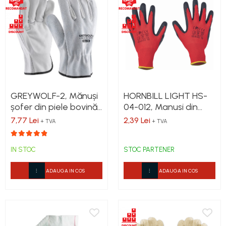
GREYWOLF-2, Mănuși
HORNBILL LIGHT HS-
șofer din piele bovină
04-012, Manusi din
netedă și piele șpalț,
poliester, imersate in
7,77 Lei
2,39 Lei
+ TVA
+ TVA
manșetă scurtă
latex
IN STOC
STOC PARTENER
ADAUGA IN COS
ADAUGA IN COS