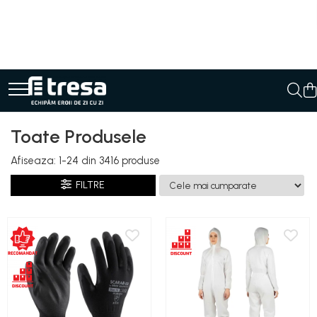
IMBRACAMINTE
ÎNCĂLȚĂMINTE
PROTECȚIA MÂINILOR
PROTECȚIA OCHILOR
PROTECȚIE AUDITIVĂ
PROTECȚIE RESPIRATORIE
LUCRU LA ÎNĂLȚIME
UNICĂ FOLOSINȚĂ
SCULE & MATERIALE
Oferte Speciale
Industrii
Tipuri de protecție
Servicii
Imbracaminte UZ GENERAL
Pantofi
Mănuși de protecție
Ochelari de protecție
Antifoane externe
Protecție respiratorie de unică
Centuri și hamuri
Mănuși Unică Folosință
Scule și unelte
Lichidari Stoc
Alimentară
Rezistență la tăiere
Personalizare echipamente
folosință
Jachete
Pantofi outdoor
Protecție mecanică
Măști și geamuri de sudură
Antifoane externe clasice
Mijloace de legatură și
Mânecuțe | Cotiere Unică
Cutii unelte și organizatoare
Automotive & Service-uri
Impermeabilitate
Examinare și revizie echipamente de
Măști integrale reutilizabile
absorbitoare de energie
Folosință
lucru la înălțime
Pantaloni si salopete
Pantofi de lucru O1
Protecție tăiere
Antifoane externe cu prindere pe
Clești și foarfece
Confecții metalice
Confort termic în sezon cald
Viziere
casca de protecție
Verificare periodica a echipamentelor
Costume
Pantofi de lucru O2
Protecție chimică si biologică
Instrumente de masură și marcaj
Semi-măști reutilizabile
Dispozitive de ancorare și
Acoperitori Încălțăminte Unică
Colectare & Reciclare deșeuri
Protecție termică la căldură
Toate Produsele
electroizolante
Antifoane interne
conectare
Folosință
Combinezoane
Pantofi de protecție S1
Protecție sudură
Unelte de taiat si accesorii
Construcții
Protecție termică la frig
Filtre
Imbracaminte pe comanda
Afiseaza:
1-
24
din
3416
produse
Veste
Pantofi de protecție OB
Protecție termică (căldură)
Unelte de vopsit si accesorii
Antifoane interne de unică folosință
Curățenie Profesională & Industrială
Protecție la descărcări electrostatice
Sisteme de oprire a căderii
Acoperitori Cap Unică Folosință
Accesorii protectie respiratorie
(ESD)
Tricouri si bluze
Pantofi de protecție SB
Protecție termică (frig)
Ciocane, topoare
Antifoane interne reutilizabile
FILTRE
Farmaceutic & Chimic
Căsti și accesorii
Măști Unică Folosință
Camasi si tunici
Pantofi de protecție S1P
Anti-vibrații
Galeti, cuve
Antifoane interne cu fir
Logistică (Depozitare & Transport)
Sisteme stationare | Linia vietii
Halate | Jachete Unică
Halate
Pantofi de protecție S2
Protecție descărcări electrostatice
Mistrii, canciocuri, șpacluri, gletiere
Folosință
(ESD)
Sorturi
Pantofi de protecție S3
Perii sarma
Seturi și kituri complete
Electroizolante
Combinezoane | Pantaloni
Fesuri, capisoane si sepci
Bocanci
Roabe si accesorii
Dispozitive de salvare
Unică Folosință
Protecție specială
Accesorii Imbracaminte
Sape, lopeti, cazmale
Bocanci outdoor
Servicii verificare echipamente
Riscuri minime
Îmbrăcăminte IMPERMEABILĂ
Șorțuri Unică Folosință
Scule electrice
Bocanci de lucru O1
Mânecuțe (Cotiere)