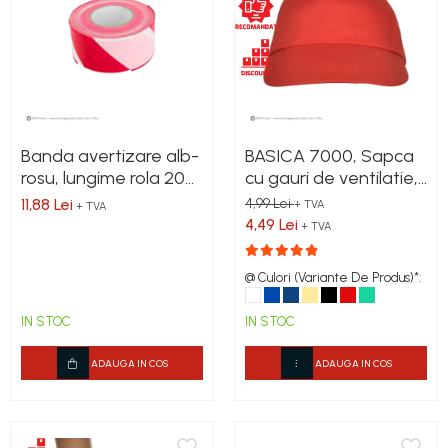
Banda avertizare alb-
BASICA 7000, Sapca
rosu, lungime rola 200
cu gauri de ventilatie,
m
banda pentru
11,88 Lei
4,99 Lei
+ TVA
+ TVA
transpiratie si prindere
4,49 Lei
+ TVA
cu arici
@ Culori (Variante De Produs)*:
IN STOC
IN STOC
ADAUGA IN COS
ADAUGA IN COS