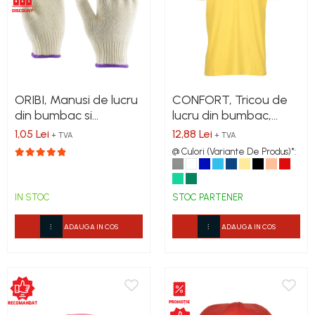
ORIBI, Manusi de lucru
CONFORT, Tricou de
din bumbac si
lucru din bumbac,
poliester
155g/mp
1,05 Lei
12,88 Lei
+ TVA
+ TVA
@ Culori (Variante De Produs)*:
IN STOC
STOC PARTENER
ADAUGA IN COS
ADAUGA IN COS