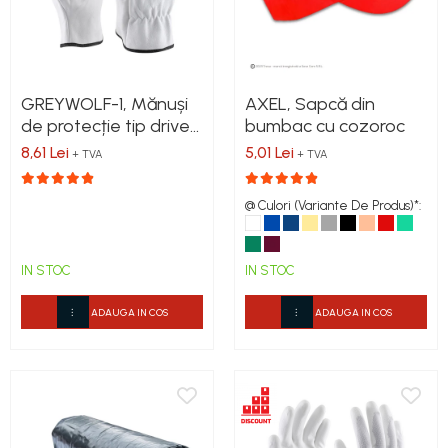
VIS)
Saboți de protecție OB
Veste reflectorizante (HI-VIS)
Saboți de protecție SB
Tricouri si bluze reflectorizante (HI-
Sandale
VIS)
Sandale de protecție OB
Fesuri, capisoane si sepci
GREYWOLF-1, Mănuși
AXEL, Sapcă din
Sandale de lucru O1
reflectorizante (HI-VIS)
de protecție tip driver
bumbac cu cozoroc
din piele de bovină,
Sandale de protecție SB
Accesorii reflectorizante (HI-VIS)
8,61 Lei
5,01 Lei
+ TVA
+ TVA
Categoria II EIP
Sandale de protecție S1
Îmbrăcăminte ANTICHIMICĂ |
MULTIRISC
Sandale de protecție S1P
@ Culori (Variante De Produs)*:
Accesorii încălțăminte
Costume | Combinezoane
Antichimice | Multirisc
IN STOC
IN STOC
Halate | Sorturi Antichimice | Multirisc
Jachete | Bluze Antichimice | Multirisc
ADAUGA IN COS
ADAUGA IN COS
Pantaloni Antichimici | Multirisc
Îmbrăcăminte IGNIFUGĂ
(ANTI-FLACĂRĂ)
Jambiere Ignifuge
Cagule | Capisoane Ignifuge