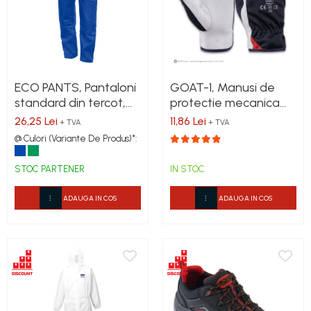
ECO PANTS, Pantaloni
GOAT-1, Manusi de
standard din tercot,
protectie mecanica
240 g/mp
din piele de capra
26,25 Lei
11,86 Lei
+ TVA
+ TVA
@ Culori (Variante De Produs)*:
STOC PARTENER
IN STOC
ADAUGA IN COS
ADAUGA IN COS