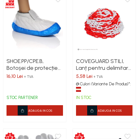
SHOE.PP/CPE.B,
COVEGUARD STILI,
Botoșei de protecție
Lanț pentru delimitare
de unică folosință din
/ semnalizare, lungime
16,10 Lei
5,58 Lei
+ TVA
+ TVA
nețesut PP și folie CPE
25 m
@ Culori (Variante De Produs)*:
[set 100 bucăți]
STOC PARTENER
IN STOC
ADAUGA IN COS
ADAUGA IN COS