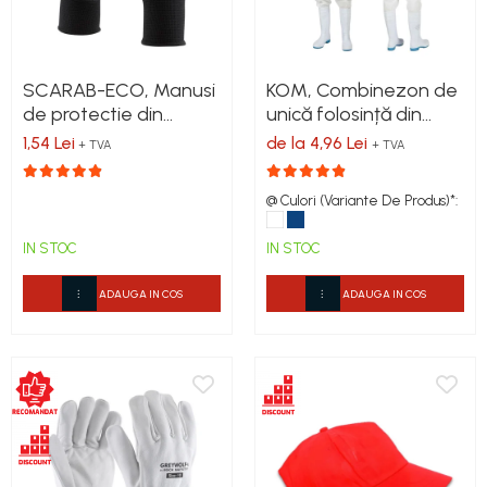
Costume | Combinezoane
Bocanci de protecție OB
Accesorii Unică Folosință
Accesorii scule electrice
Impermeabile
Accesorii
Bocanci de lucru O2
Discuri debitare și polizare
Pantaloni Impermeabili
Bocanci de protecție S1
Discuri, coli și role abrazive
Pelerine | Jachete Impermeabile
Bocanci de protecție S1P
SCARAB-ECO, Manusi
KOM, Combinezon de
Burghie și dălți
Imbracaminte
de protectie din
unică folosință din
Bocanci de protecție S2
Echipamente & Consumabile
TERMOIZOLANTĂ
poliester, imersate in
polipropilenă, 30 g /
1,54 Lei
de la 4,96 Lei
Bocanci de protecție S3
sudură
+ TVA
+ TVA
poliuretan
mp, cu glugă și
Jachete Termoizolante
Cizme
Electrozi și sârmă sudură
fermoar
Pantaloni Termoizolanti
@ Culori (Variante De Produs)*:
Cizme outdoor
Echipamente sudura
Costume | Combinezoane
Cizme de lucru OB
Etanșare, Izolare, Lipire
Termoizolante
IN STOC
IN STOC
Cizme de lucru O4/O5
Veste Termoizolante
Materiale izolare, etansare
Cizme de protecție S3
ADAUGA IN COS
ADAUGA IN COS
Îmbrăcăminte
Spume, Silicoane, Adezivi & Conexe
Cizme de protecție S4
REFLECTORIZANTĂ (HI-VIS)
Pistoale spumă și silicon
Cizme de protecție S5
Folie construcții
Jachete reflectorizante (HI-VIS)
Cizme electroizolante
Pantaloni si salopete reflectorizante
Benzi adezive
Saboți și papuci
(HI-VIS)
Diverse
Costume reflectorizante (HI-VIS)
Saboți și papuci de uz general
Combinezoane Reflectorizante (HI-
Saboți de lucru O1