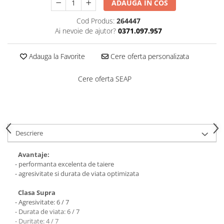
Saboți de protecție OB
ADAUGA IN COS
Tricouri si bluze reflectorizante (HI-
Saboți de protecție SB
Cod Produs:
264447
VIS)
Sandale
Ai nevoie de ajutor?
0371.097.957
Fesuri, capisoane si sepci
Sandale de protecție OB
reflectorizante (HI-VIS)
Sandale de lucru O1
Adauga la Favorite
Cere oferta personalizata
Accesorii reflectorizante (HI-VIS)
Sandale de protecție SB
Îmbrăcăminte ANTICHIMICĂ |
Cere oferta SEAP
MULTIRISC
Sandale de protecție S1
Sandale de protecție S1P
Costume | Combinezoane
Antichimice | Multirisc
Accesorii încălțăminte
Halate | Sorturi Antichimice |
Multirisc
Descriere
Jachete | Bluze Antichimice |
Multirisc
Avantaje:
- performanta excelenta de taiere
Pantaloni Antichimici | Multirisc
- agresivitate si durata de viata optimizata
Îmbrăcăminte IGNIFUGĂ (ANTI-
FLACĂRĂ)
Clasa Supra
- Agresivitate: 6 / 7
Jambiere Ignifuge
- Durata de viata: 6 / 7
Cagule | Capisoane Ignifuge
- Duritate: 4 / 7