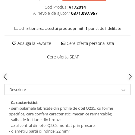
Saboți de protecție OB
Tricouri si bluze reflectorizante (HI-
Cod Produs:
V172014
Saboți de protecție SB
VIS)
Ai nevoie de ajutor?
0371.097.957
Sandale
Fesuri, capisoane si sepci
Sandale de protecție OB
reflectorizante (HI-VIS)
La achizitionarea acestui produs primiti
1
punct de fidelitate
Sandale de lucru O1
Accesorii reflectorizante (HI-VIS)
Sandale de protecție SB
Îmbrăcăminte ANTICHIMICĂ |
Adauga la Favorite
Cere oferta personalizata
MULTIRISC
Sandale de protecție S1
Sandale de protecție S1P
Cere oferta SEAP
Costume | Combinezoane
Antichimice | Multirisc
Accesorii încălțăminte
Halate | Sorturi Antichimice |
Multirisc
Jachete | Bluze Antichimice |
Descriere
Multirisc
Pantaloni Antichimici | Multirisc
Caracteristici:
Îmbrăcăminte IGNIFUGĂ (ANTI-
- semibalamale fabricate din profile de otel Q235, cu forme
FLACĂRĂ)
specifice, care confera caracteristici mecanice remarcabile;
- saiba de frictiune din bronz;
Jambiere Ignifuge
- axul central din otel Q235, montat prin presare;
Cagule | Capisoane Ignifuge
- diametru partii cilindrice: 22 mm;