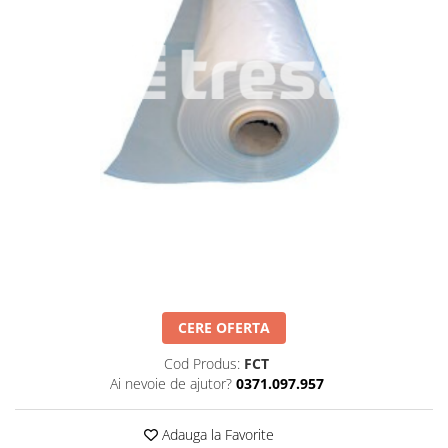
Îmbrăcăminte IMPERMEABILĂ
Costume | Combinezoane
Impermeabile
Pantaloni Impermeabili
Pelerine | Jachete Impermeabile
Imbracaminte TERMOIZOLANTĂ
Jachete Termoizolante
Pantaloni Termoizolanti
Costume | Combinezoane
Termoizolante
Veste Termoizolante
Îmbrăcăminte REFLECTORIZANTĂ
(HI-VIS)
CERE OFERTA
Jachete reflectorizante (HI-VIS)
Pantaloni si salopete reflectorizante
Cod Produs:
FCT
(HI-VIS)
Ai nevoie de ajutor?
0371.097.957
Costume reflectorizante (HI-VIS)
Adauga la Favorite
Combinezoane Reflectorizante (HI-