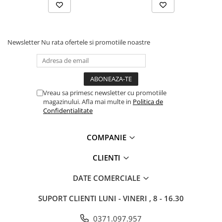
Bocanci
Bocanci outdoor
Bocanci de lucru O1
Newsletter
Nu rata ofertele si promotiile noastre
Bocanci de protecție OB
Bocanci de lucru O2
Bocanci de protecție S1
Bocanci de protecție S1P
Vreau sa primesc newsletter cu promotiile
magazinului. Afla mai multe in
Politica de
Bocanci de protecție S2
Confidentialitate
Bocanci de protecție S3
Cizme
COMPANIE
Cizme outdoor
Cizme de lucru OB
CLIENTI
Cizme de lucru O4/O5
DATE COMERCIALE
Cizme de protecție S3
Cizme de protecție S4
SUPORT CLIENTI
LUNI - VINERI , 8 - 16.30
Cizme de protecție S5
0371.097.957
Cizme electroizolante