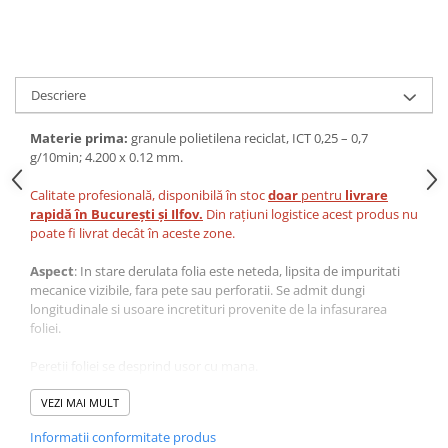
VIS)
Veste reflectorizante (HI-VIS)
Tricouri si bluze reflectorizante (HI-
VIS)
Descriere
Fesuri, capisoane si sepci
reflectorizante (HI-VIS)
Materie prima:
granule polietilena reciclat, ICT 0,25 – 0,7
Accesorii reflectorizante (HI-VIS)
g/10min; 4.200 x 0.12 mm.
Îmbrăcăminte ANTICHIMICĂ |
Calitate profesională, disponibilă în stoc
doar
pentru
livrare
MULTIRISC
rapidă în București și Ilfov.
Din rațiuni logistice acest produs nu
Costume | Combinezoane
poate fi livrat decât în aceste zone.
Antichimice | Multirisc
Aspect
: In stare derulata folia este neteda, lipsita de impuritati
Halate | Sorturi Antichimice |
mecanice vizibile, fara pete sau perforatii. Se admit dungi
Multirisc
longitudinale si usoare incretituri provenite de la infasurarea
Jachete | Bluze Antichimice |
foliei.
Multirisc
Pantaloni Antichimici | Multirisc
Peretii foliei se desprind usor cu mana.
Ambalare:
Fiecare rola se eticheteaza si se ambaleaza in husa de
Îmbrăcăminte IGNIFUGĂ (ANTI-
protectie.
VEZI MAI MULT
FLACĂRĂ)
Transportul:
cu mijloace de transport acoperite si curate.
Informatii conformitate produs
Livrare:
paletizat.
Jambiere Ignifuge