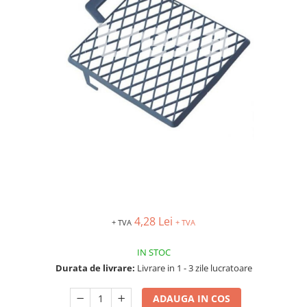
Îmbrăcăminte IMPERMEABILĂ
Costume | Combinezoane
Impermeabile
Pantaloni Impermeabili
Pelerine | Jachete Impermeabile
Imbracaminte TERMOIZOLANTĂ
Jachete Termoizolante
Pantaloni Termoizolanti
Costume | Combinezoane
Termoizolante
Veste Termoizolante
Îmbrăcăminte REFLECTORIZANTĂ
(HI-VIS)
4,28 Lei
+ TVA
+ TVA
Jachete reflectorizante (HI-VIS)
Pantaloni si salopete reflectorizante
IN STOC
(HI-VIS)
Durata de livrare:
Livrare in 1 - 3 zile lucratoare
Costume reflectorizante (HI-VIS)
Combinezoane Reflectorizante (HI-
ADAUGA IN COS